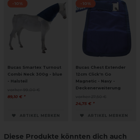
-10%
-10%
Bucas Smartex Turnout
Bucas Chest Extender
Combi Neck 300g - blue
12cm Click'n Go
- Halsteil
Magnetic - Navy -
Deckenerweiterung
vorher 99,00 €
89,10 € *
vorher 27,50 €
24,75 € *
ARTIKEL MERKEN
ARTIKEL MERKEN
Diese Produkte könnten dich auch