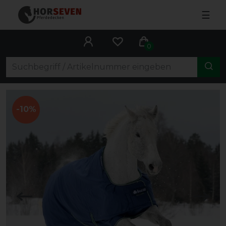
☰
0
-10%