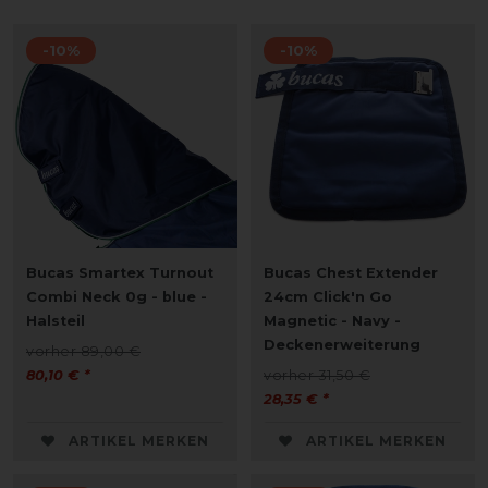
-10%
-10%
Bucas Smartex Turnout
Bucas Chest Extender
Combi Neck 0g - blue -
24cm Click'n Go
Halsteil
Magnetic - Navy -
Deckenerweiterung
vorher 89,00 €
80,10 € *
vorher 31,50 €
28,35 € *
ARTIKEL MERKEN
ARTIKEL MERKEN