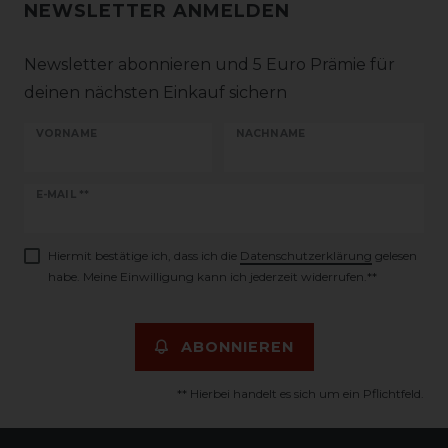
NEWSLETTER ANMELDEN
Newsletter abonnieren und 5 Euro Prämie für
deinen nächsten Einkauf sichern
VORNAME
NACHNAME
Newsletter
E-MAIL **
Honig
Hiermit bestätige ich, dass ich die
Daten­schutz­erklärung
gelesen
habe. Meine Einwilligung kann ich jederzeit widerrufen.**
ABONNIEREN
** Hierbei handelt es sich um ein Pflichtfeld.