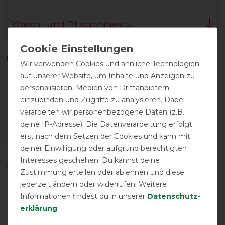
Wasch- und Pflegehinweis
Qualitätsstufen
Wir verwenden Cookies und ähnliche Technologien
auf unserer Website, um Inhalte und Anzeigen zu
personalisieren, Medien von Drittanbietern
einzubinden und Zugriffe zu analysieren. Dabei
verarbeiten wir personenbezogene Daten (z.B.
deine IP-Adresse). Die Datenverarbeitung erfolgt
erst nach dem Setzen der Cookies und kann mit
Reißfestigkeit
Wasserdichtigkeit
deiner Einwilligung oder aufgrund berechtigten
Interesses geschehen. Du kannst deine
Temperaturbereich in °C*
Zustimmung erteilen oder ablehnen und diese
jederzeit ändern oder widerrufen. Weitere
Informationen findest du in unserer
Daten­schutz­
erklärung
.