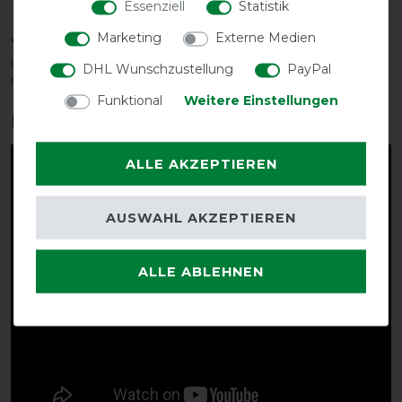
Komfortbereich
Essenziell
Statistik
Marketing
Externe Medien
*Der tatsächliche Temperaturbereich hängt von vielen Faktoren ab, u. a. -
geschoren/ungeschoren - Sonnenschein - Feuchtigkeit - Wind - Aktivität
DHL Wunschzustellung
PayPal
des Pferdes
Funktional
Weitere Einstellungen
Produktvideo:
ALLE AKZEPTIEREN
AUSWAHL AKZEPTIEREN
ALLE ABLEHNEN