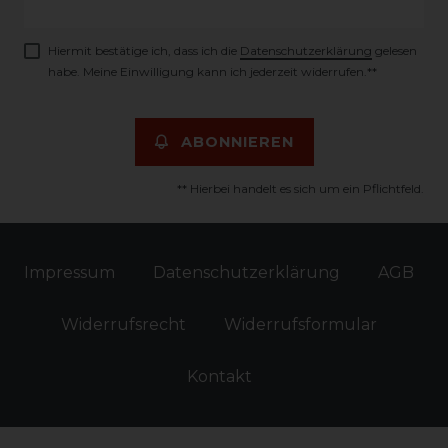
Honig
Hiermit bestätige ich, dass ich die
Daten­schutz­erklärung
gelesen
habe. Meine Einwilligung kann ich jederzeit widerrufen.**
ABONNIEREN
** Hierbei handelt es sich um ein Pflichtfeld.
Impressum
Daten­schutz­erklärung
AGB
Widerrufs­recht
Widerrufs­formular
Kontakt