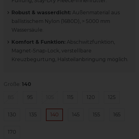
Füllung, Stay-Dry Fleece-Innenfutter.
Robust & wasserdicht:
Außenmaterial aus
ballistischem Nylon (1680D), > 5000 mm
Wassersäule.
Komfort & Funktion:
Abschwitzfunktion,
Magnet-Snap-Lock, verstellbare
Kreuzbegurtung, Halsteilanbringung möglich.
Größe:
140
85
95
105
115
120
125
130
135
140
145
155
165
170