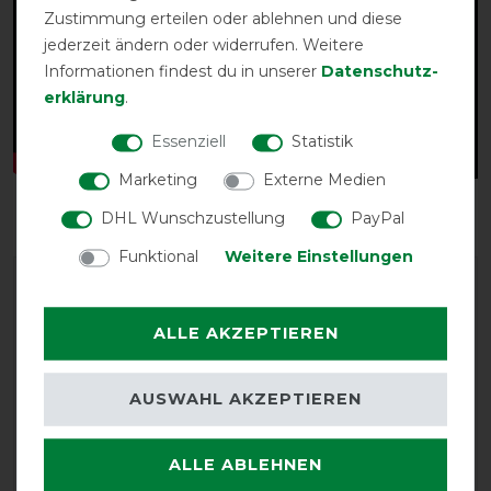
Zustimmung erteilen oder ablehnen und diese
jederzeit ändern oder widerrufen. Weitere
Informationen findest du in unserer
Daten­schutz­
erklärung
.
Essenziell
Statistik
Marketing
Externe Medien
DHL Wunschzustellung
PayPal
Funktional
Weitere Einstellungen
ALLE AKZEPTIEREN
AUSWAHL AKZEPTIEREN
EXCELLENT
ALLE ABLEHNEN
Bucas Smartex Turnout
Extra Classic 300g - blue -