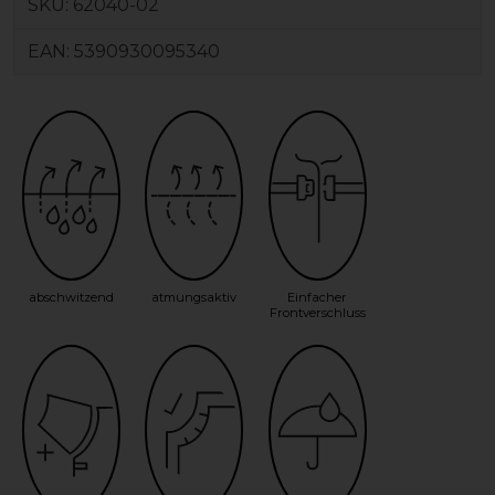
SKU:
62040-02
EAN:
5390930095340
abschwitzend
atmungsaktiv
Einfacher
Frontverschluss