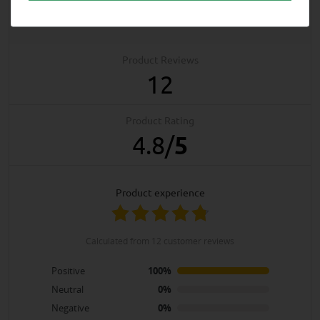
Weidedecke -
Abschwitzdecke
Product Reviews
12
Product Rating
4.8
/
5
product experience
calculated from 12 customer reviews
Positive
100%
Neutral
0%
Negative
0%