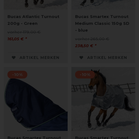
Bucas Atlantic Turnout
Bucas Smartex Turnout
200g - Green
Medium Classic 150g SD
- blue
vorher 179,00 €
161,05 € *
vorher 265,00 €
238,50 € *
ARTIKEL MERKEN
ARTIKEL MERKEN
-10%
-10%
Bucas Smartex Turnout
Bucas Smartex Turnout