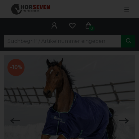
☰
0
-10%