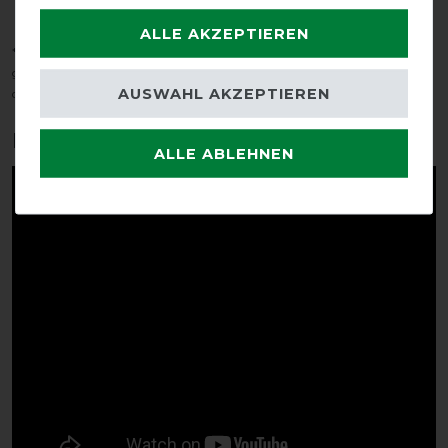
Komfortbereich
ALLE AKZEPTIEREN
*Der tatsächliche Temperaturbereich hängt von vielen Faktoren ab, u. a. -
geschoren/ungeschoren - Sonnenschein - Feuchtigkeit - Wind - Aktivität
AUSWAHL AKZEPTIEREN
des Pferdes
Produktvideo:
ALLE ABLEHNEN