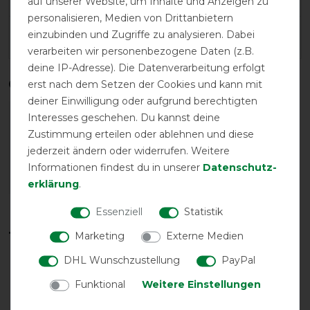
auf unserer Website, um Inhalte und Anzeigen zu
personalisieren, Medien von Drittanbietern
einzubinden und Zugriffe zu analysieren. Dabei
Wasch- und Pflegehinweis
verarbeiten wir personenbezogene Daten (z.B.
deine IP-Adresse). Die Datenverarbeitung erfolgt
Qualitätsstufen
erst nach dem Setzen der Cookies und kann mit
deiner Einwilligung oder aufgrund berechtigten
Interesses geschehen. Du kannst deine
Zustimmung erteilen oder ablehnen und diese
jederzeit ändern oder widerrufen. Weitere
Informationen findest du in unserer
Daten­schutz­
erklärung
.
Reißfestigkeit
Wasserdichtigkeit
Essenziell
Statistik
Temperaturbereich in °C*
Marketing
Externe Medien
DHL Wunschzustellung
PayPal
Funktional
Weitere Einstellungen