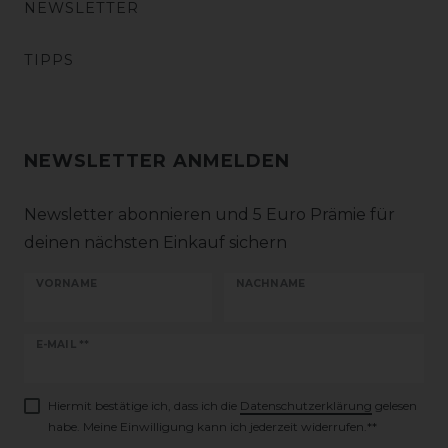
NEWSLETTER
TIPPS
NEWSLETTER ANMELDEN
Newsletter abonnieren und 5 Euro Prämie für
deinen nächsten Einkauf sichern
VORNAME
NACHNAME
Newsletter
E-MAIL **
Honig
Hiermit bestätige ich, dass ich die
Daten­schutz­erklärung
gelesen
habe. Meine Einwilligung kann ich jederzeit widerrufen.**