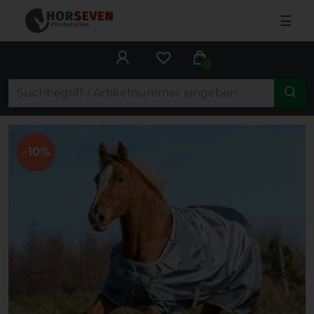
☰
0
-10%