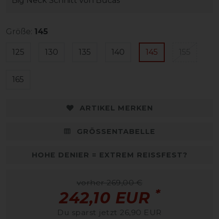
Big Neck Schnitt von Bucas
Größe:
145
125
130
135
140
145
155
165
ARTIKEL MERKEN
GRÖSSENTABELLE
HOHE DENIER = EXTREM REISSFEST?
vorher 269,00 €
*
242,10 EUR
Du sparst jetzt 26,90 EUR