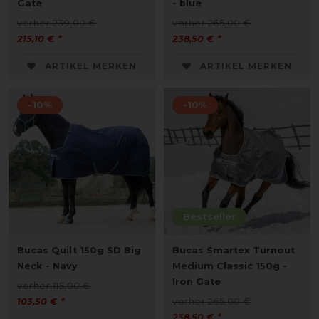
Gate
- blue
vorher 239,00 €
vorher 265,00 €
215,10 € *
238,50 € *
ARTIKEL MERKEN
ARTIKEL MERKEN
-10%
-10%
Bestseller
Bucas Quilt 150g SD Big
Bucas Smartex Turnout
Neck - Navy
Medium Classic 150g -
Iron Gate
vorher 115,00 €
103,50 € *
vorher 265,00 €
238,50 € *