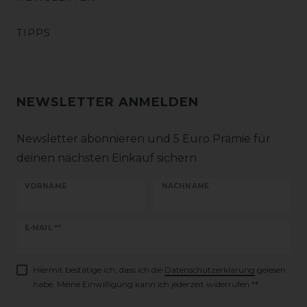
TIPPS
NEWSLETTER ANMELDEN
Newsletter abonnieren und 5 Euro Prämie für
deinen nächsten Einkauf sichern
VORNAME
NACHNAME
Newsletter
E-MAIL **
Honig
Hiermit bestätige ich, dass ich die
Daten­schutz­erklärung
gelesen
habe. Meine Einwilligung kann ich jederzeit widerrufen.**