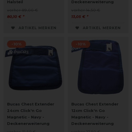
Halsteil
Deckenerweiterung
vorher 89,00 €
vorher 14,50 €
80,10 € *
13,05 € *
ARTIKEL MERKEN
ARTIKEL MERKEN
-10%
-10%
Bucas Chest Extender
Bucas Chest Extender
24cm Click'n Go
12cm Click'n Go
Magnetic - Navy -
Magnetic - Navy -
Deckenerweiterung
Deckenerweiterung
vorher 31,50 €
vorher 27,50 €