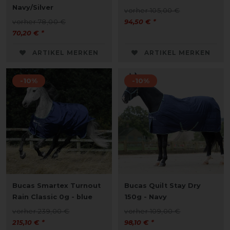
Navy/Silver
vorher 105,00 €
vorher 78,00 €
94,50 € *
70,20 € *
ARTIKEL MERKEN
ARTIKEL MERKEN
-10%
-10%
Bucas Smartex Turnout
Bucas Quilt Stay Dry
Rain Classic 0g - blue
150g - Navy
vorher 239,00 €
vorher 109,00 €
215,10 € *
98,10 € *