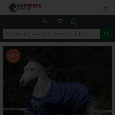
☰
0
-10%