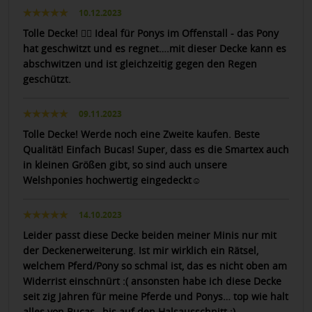
10.12.2023
Tolle Decke! 👍🏻 Ideal für Ponys im Offenstall - das Pony
hat geschwitzt und es regnet….mit dieser Decke kann es
abschwitzen und ist gleichzeitig gegen den Regen
geschützt.
09.11.2023
Tolle Decke! Werde noch eine Zweite kaufen. Beste
Qualität! Einfach Bucas! Super, dass es die Smartex auch
in kleinen Größen gibt, so sind auch unsere
Welshponies hochwertig eingedeckt☺️
14.10.2023
Leider passt diese Decke beiden meiner Minis nur mit
der Deckenerweiterung. Ist mir wirklich ein Rätsel,
welchem Pferd/Pony so schmal ist, das es nicht oben am
Widerrist einschnürt :( ansonsten habe ich diese Decke
seit zig Jahren für meine Pferde und Ponys… top wie halt
alles von Bucas…bis auf den Halsausschnitt ;)