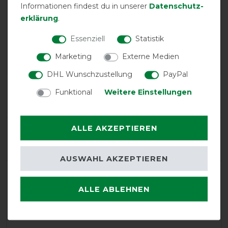
Informationen findest du in unserer
Daten­schutz­
EXCELLENT
erklärung
.
Bucas Smartex Turnout Rain
Essenziell
Statistik
Classic 0g PONY - blue -
Weidedecke - Regendecke -
Marketing
Externe Medien
Abschwitzdecke
DHL Wunschzustellung
PayPal
Product Reviews
Funktional
Weitere Einstellungen
25
ALLE AKZEPTIEREN
Product Rating
4.9
/
5
AUSWAHL AKZEPTIEREN
product experience
ALLE ABLEHNEN
calculated from 25 customer reviews