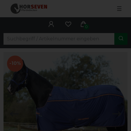
☰
0
-10%