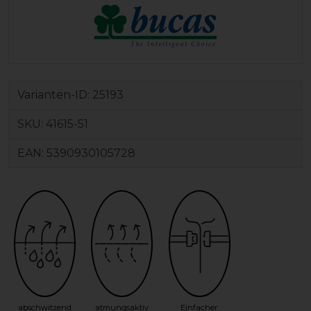
Varianten-ID:
25193
SKU:
41615-51
EAN:
5390930105728
abschwitzend
atmungsaktiv
Einfacher