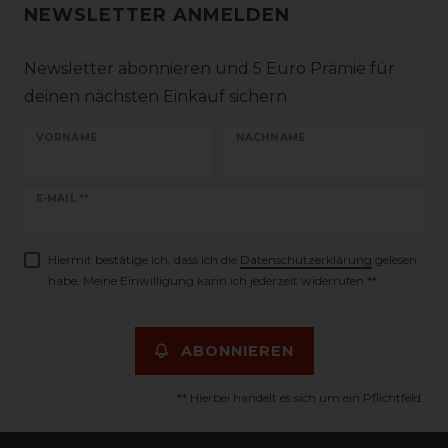
NEWSLETTER ANMELDEN
Newsletter abonnieren und 5 Euro Prämie für
deinen nächsten Einkauf sichern
VORNAME
NACHNAME
Newsletter
E-MAIL **
Honig
Hiermit bestätige ich, dass ich die
Daten­schutz­erklärung
gelesen
habe. Meine Einwilligung kann ich jederzeit widerrufen.**
ABONNIEREN
** Hierbei handelt es sich um ein Pflichtfeld.