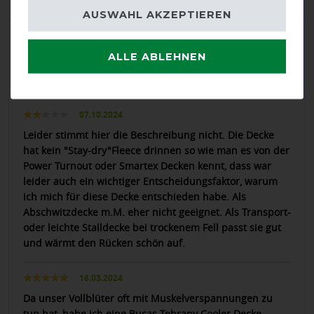
AUSWAHL AKZEPTIEREN
LATEST REVIEWS
ALLE ABLEHNEN
03.01.2026
Passt perfekt
07.10.2024
Leider stimmt hier die Beschreibung nicht. Die Decke
hat kein "Stay-dry"Fleece drinnen so wie man es von der
Power Turnout oder Smartex Decken kennt, dass war
leider auch ein wichtiger Entscheidungsfaktor, warum
ich mich für diese Decke entschieden habe. Als
Abschwitzdecke m.M. eher nicht geeignet. Als Transport-
oder leichte Stalldecke bei trockenem Fell passt sie gut
und wärmt den Rücken schön auf.
16.03.2024
Da unser Vollblüter oft mit Muskelverspannungen zu
tun hat, habe ich eine Bucas Tehrapy Cooler Decke