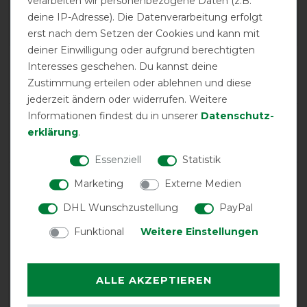
verarbeiten wir personenbezogene Daten (z.B.
Navy/Orange
deine IP-Adresse). Die Datenverarbeitung erfolgt
erst nach dem Setzen der Cookies und kann mit
deiner Einwilligung oder aufgrund berechtigten
Product Reviews
Interesses geschehen. Du kannst deine
5
Zustimmung erteilen oder ablehnen und diese
jederzeit ändern oder widerrufen. Weitere
Informationen findest du in unserer
Daten­schutz­
Product Rating
erklärung
.
4
/
5
Essenziell
Statistik
Marketing
Externe Medien
product experience
DHL Wunschzustellung
PayPal
Funktional
Weitere Einstellungen
calculated from 5 customer reviews
Positive
60%
ALLE AKZEPTIEREN
Neutral
20%
Negative
20%