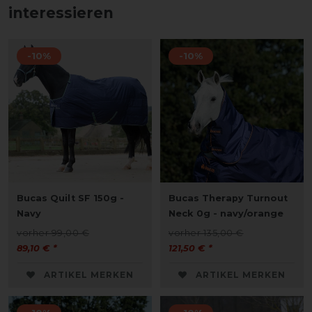
interessieren
-10%
-10%
Bucas Quilt SF 150g -
Bucas Therapy Turnout
Navy
Neck 0g - navy/orange
vorher 99,00 €
vorher 135,00 €
89,10 € *
121,50 € *
ARTIKEL MERKEN
ARTIKEL MERKEN