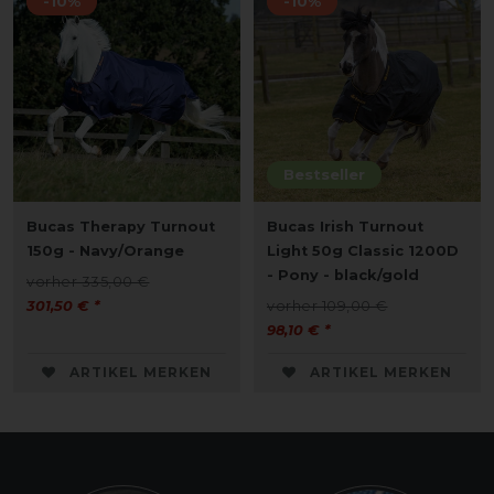
-10%
-10%
Bestseller
Bucas Therapy Turnout
Bucas Irish Turnout
150g - Navy/Orange
Light 50g Classic 1200D
- Pony - black/gold
vorher 335,00 €
301,50 € *
vorher 109,00 €
98,10 € *
ARTIKEL MERKEN
ARTIKEL MERKEN