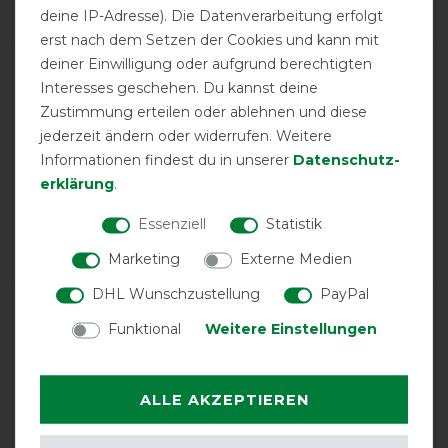
5
/
5
deine IP-Adresse). Die Datenverarbeitung erfolgt
erst nach dem Setzen der Cookies und kann mit
deiner Einwilligung oder aufgrund berechtigten
product experience
Interesses geschehen. Du kannst deine
Zustimmung erteilen oder ablehnen und diese
jederzeit ändern oder widerrufen. Weitere
calculated from 5 customer reviews
Informationen findest du in unserer
Daten­schutz­
erklärung
.
Positive
100%
Neutral
0%
Essenziell
Statistik
Negative
0%
Marketing
Externe Medien
DHL Wunschzustellung
PayPal
LATEST REVIEWS
Funktional
Weitere Einstellungen
02.01.2026
Habe es erst einmal verwendet und kann zur Wirkung
noch nichts sagen, mein Pony fand es aber angenehm.
ALLE AKZEPTIEREN
Der Sitz der Decke ist sehr gut.