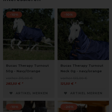
-10%
-10%
Bucas Therapy Turnout
Bucas Therapy Turnout
50g - Navy/Orange
Neck 0g - navy/orange
vorher 315,00 €
vorher 135,00 €
283,50 € *
121,50 € *
ARTIKEL MERKEN
ARTIKEL MERKEN
-10%
-20%