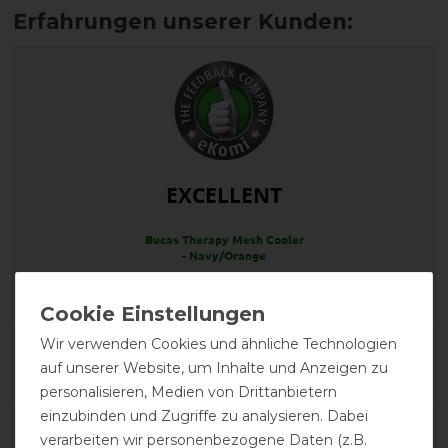
EXCELLENT
Bucas Therapy Mesh Cooler
- Navy/Orange
Wir verwenden Cookies und ähnliche Technologien
Product Reviews
auf unserer Website, um Inhalte und Anzeigen zu
5
personalisieren, Medien von Drittanbietern
einzubinden und Zugriffe zu analysieren. Dabei
Product Rating
verarbeiten wir personenbezogene Daten (z.B.