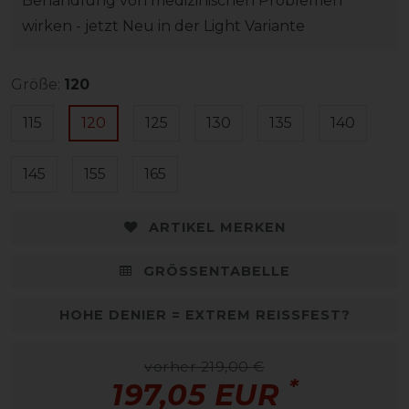
Behandlung von medizinischen Problemen
wirken - jetzt Neu in der Light Variante
Größe:
120
115
120
125
130
135
140
145
155
165
ARTIKEL MERKEN
GRÖSSENTABELLE
HOHE DENIER = EXTREM REISSFEST?
vorher 219,00 €
*
197,05 EUR