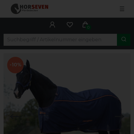
☰
0
-10%