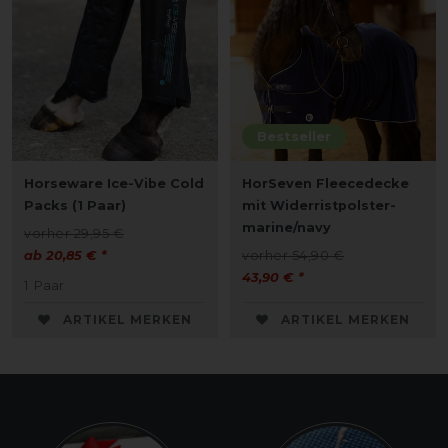
Bestseller
Horseware Ice-Vibe Cold
HorSeven Fleecedecke
Packs (1 Paar)
mit Widerristpolster-
marine/navy
vorher 29,95 €
ab 20,85 € *
vorher 54,90 €
43,90 € *
1
Paar
ARTIKEL MERKEN
ARTIKEL MERKEN