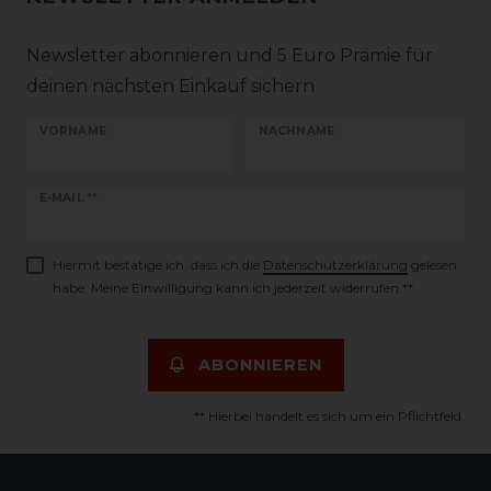
Newsletter abonnieren und 5 Euro Prämie für
deinen nächsten Einkauf sichern
VORNAME
NACHNAME
Newsletter
E-MAIL **
Honig
Hiermit bestätige ich, dass ich die
Daten­schutz­erklärung
gelesen
habe. Meine Einwilligung kann ich jederzeit widerrufen.**
ABONNIEREN
** Hierbei handelt es sich um ein Pflichtfeld.