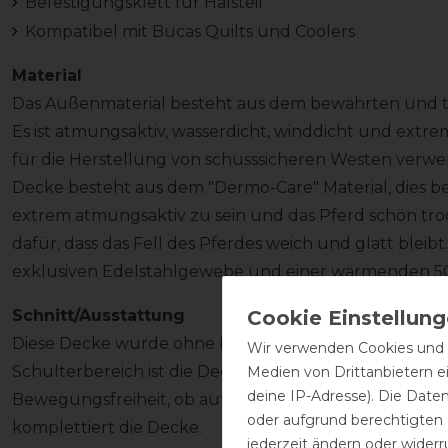
Befestigungsklett für Halsteil
Kompatibel mit Bucas Quilts und Coolers
Material
Das Außenmaterial besteht aus dem bewährten und top
Es ist atmungsaktiv, wasserdicht, winddicht und extrem
für die Herstellung von schusssicheren Westen verwe
Decke besteht aus dem "Dermo-Care" Material, dies bes
extrem atmungsaktiv zu sein und das Pferd schön tro
dafür, dass das Fell des Pferdes weich und glatt bleib
exklusiven Edelstahlgewebe und einer wärmenden 5
Schnitt/Ausstattung
Diese Decke wurde ohne Rückennaht gefertigt. Durch 
Wir verwenden Cookies und ä
Schulterbereich ist die Decke bequem geschnitten un
Medien von Drittanbietern e
deine IP-Adresse). Die Date
Bewegungsfreiheit, ob auf der Koppel oder in der Box
oder aufgrund berechtigten
komplettiert die Decke.
jederzeit ändern oder widerr