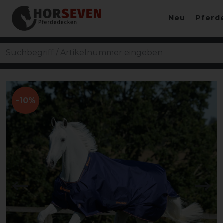
Neu
Pferd
-10%