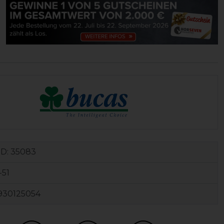
ID:
35083
-51
930125054