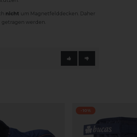
stützen.
ich
nicht
um Magnetfelddecken. Daher
 getragen werden.
-10%