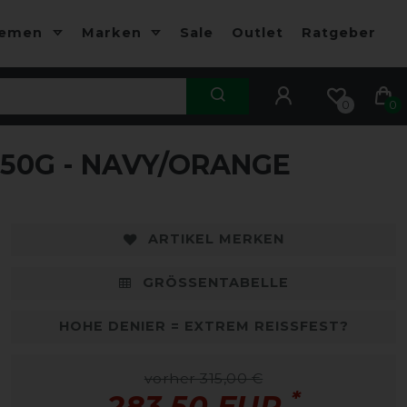
hemen
Marken
Sale
Outlet
Ratgeber
0
0
50G - NAVY/ORANGE
-10%
-
ARTIKEL MERKEN
GRÖSSENTABELLE
HOHE DENIER = EXTREM REISSFEST?
vorher 315,00 €
*
283,50 EUR