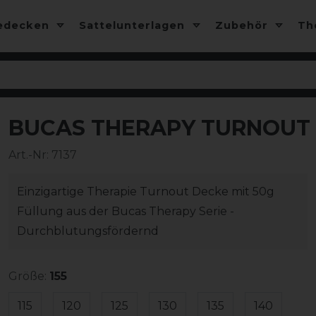
edecken
Sattelunterlagen
Zubehör
T
BUCAS THERAPY TURNOUT 
-10%
Art.-Nr:
7137
Einzigartige Therapie Turnout Decke mit 50g
Füllung aus der Bucas Therapy Serie -
Durchblutungsfördernd
Größe:
155
115
120
125
130
135
140