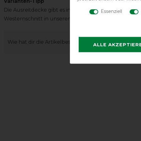
Varianten-Tipp
Die Ausreitdecke gibt es in verschiedenen Farben, mi
Essenziell
Westernschnitt in unserem Shop.
Wie hat dir die Artikelbeschreibung gefallen?
ALLE AKZEPTIER