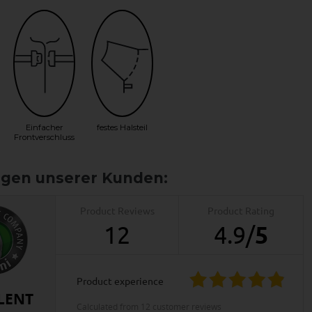
Einfacher
festes Halsteil
Frontverschluss
Product Reviews
Product Rating
12
4.9
/
5
product experience
LENT
calculated from 12 customer reviews