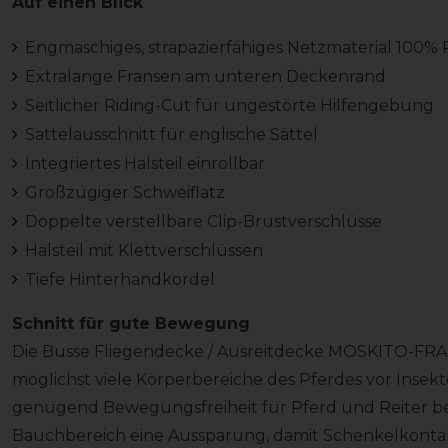
Auf einen Blick
Engmaschiges, strapazierfähiges Netzmaterial 100% 
Extralange Fransen am unteren Deckenrand
Seitlicher Riding-Cut für ungestörte Hilfengebung
Sattelausschnitt für englische Sättel
Integriertes Halsteil einrollbar
Großzügiger Schweiflatz
Doppelte verstellbare Clip-Brustverschlüsse
Halsteil mit Klettverschlüssen
Tiefe Hinterhandkordel
Schnitt für gute Bewegung
Die Busse Fliegendecke / Ausreitdecke MOSKITO-FRANSE
möglichst viele Körperbereiche des Pferdes vor Insek
genügend Bewegungsfreiheit für Pferd und Reiter bes
Bauchbereich eine Aussparung, damit Schenkelkonta