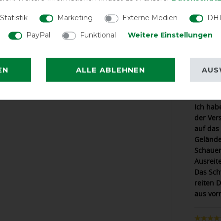
t und ohne Fransen sowie im
Statistik
Marketing
Externe Medien
DHL
Tolle Qu
PayPal
Funktional
Weitere Einstellungen
Eine se
stabil.
EN
ALLE ABLEHNEN
AUS
Ich hab
der Vers
auf das
Gelände
Schauer
Ausreit
Das Sch
reiten 
aus vor