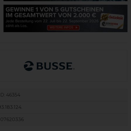
ID:
46354
3.183.124.
107620336