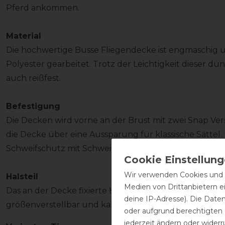
Pferd ankommen.
Material
Die hochwertige Busse Fliegendecke ist engmaschig u
Polyester gearbeitet. Trotz der Leichtigkeit dieser d
auch reißfest.
Befestigung
Die Decken wird vorne an der Brust mit zwei Snap Ve
die Decke über eine Aussparung für klassische Sättel
Schweifschutz mit Schweifriemen.
Wir verwenden Cookies und ä
Halsteil
Medien von Drittanbietern e
Das an der Decke fixierte Halsteil mit Stirnriemen ist 
deine IP-Adresse). Die Date
größenverstellbar und kann bei Nichtgebrauch einge
oder aufgrund berechtigten
jederzeit ändern oder widerr