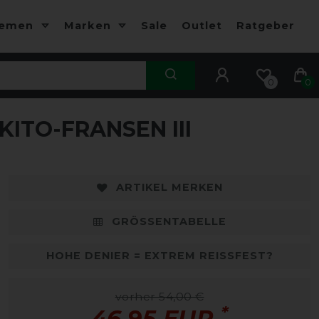
hemen
Marken
Sale
Outlet
Ratgeber
0
0
ITO-FRANSEN III
-13%
-
ARTIKEL MERKEN
GRÖSSENTABELLE
HOHE DENIER = EXTREM REISSFEST?
vorher 54,00 €
*
46,95 EUR