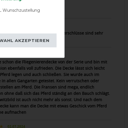
10.08.2025
 Wunschzustellung
alität, guter Schutz
19.07.2024
hr schöne Ausreitdecke, die Klettverschlüsse sind sehr
WAHL AKZEPTIEREN
12.07.2024
e schon die Fliegenierendecke von der Serie und bin mit
ion ebenfalls voll zufrieden. Die Decke lässt sich leicht
 Pferd legen und auch schließen. Sie wurde auch im
 in allen Gangarten getestet. Kein verrutschen oder
stellen am Pferd. Die Fransen sind mega, endlich
en ohne daß sich das Pferd ständig an den Bauch schlägt.
witzbild ist auch nicht mehr als sonst. Und nach dem
Decke kann man die Decke mit etwas Geschick vom Pferd
ne aufmachen
02.07.2024