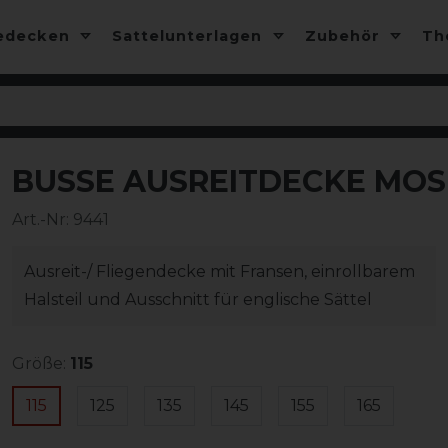
edecken
Sattelunterlagen
Zubehör
T
BUSSE AUSREITDECKE MOSK
-13%
Art.-Nr:
9441
Ausreit-/ Fliegendecke mit Fransen, einrollbarem
Halsteil und Ausschnitt für englische Sättel
Größe:
115
115
125
135
145
155
165