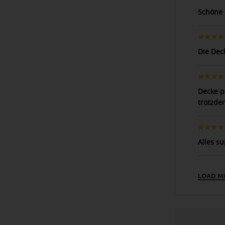
Schöne
Die Deck
Decke pa
trotzdem
Alles su
LOAD M