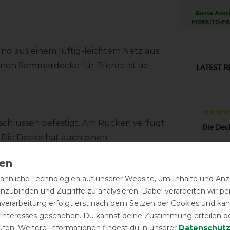
Busse Ausr
MOSKITO-FR
nd aus einem luftig-leichtem Netz aus
ünnen Sommerdecke für Pferde ist sie
LATEST R
rschlüssen befestigt. Am Rücken verfügt
Die Dec
. Die Decke hat auch einen
Passfor
hnliche Technologien auf unserer Website, um Inhalte und Anze
inzubinden und Zugriffe zu analysieren. Dabei verarbeiten wir 
über die Klettverschlüsse
nverarbeitung erfolgt erst nach dem Setzen der Cookies und kann
Gute Pas
rollt werden.
 Interesses geschehen. Du kannst deine Zustimmung erteilen o
ufen. Weitere Informationen findest du in unserer
Daten­schutz