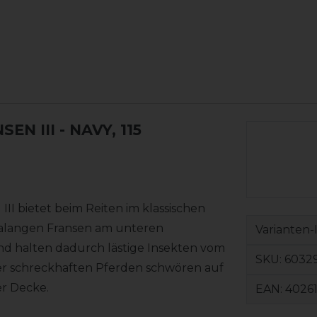
EN III
- NAVY, 115
I bietet beim Reiten im klassischen
tralangen Fransen am unteren
Varianten-
d halten dadurch lästige Insekten vom
SKU:
60329
er schreckhaften Pferden schwören auf
er Decke.
EAN:
4026