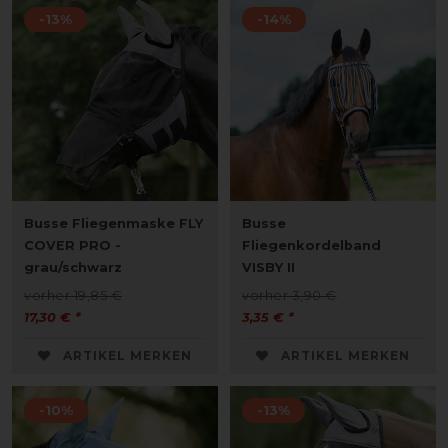
-13%
-14%
Busse Fliegenmaske FLY
Busse
COVER PRO -
Fliegenkordelband
grau/schwarz
VISBY II
vorher 19,85 €
vorher 3,90 €
17,30 € *
3,35 € *
ARTIKEL MERKEN
ARTIKEL MERKEN
-10%
-13%