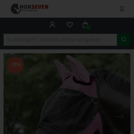
☰
0
-13%