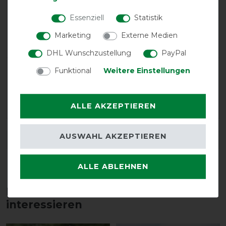
Positive
0%
Essenziell
Statistik
Neutral
100%
Marketing
Externe Medien
Negative
0%
DHL Wunschzustellung
PayPal
LATEST REVIEWS
Funktional
Weitere Einstellungen
18.09.2022
Viel zu groß. Passform nicht gut, Augen zu hoch.
ALLE AKZEPTIEREN
AUSWAHL AKZEPTIEREN
DETAILS ZUR PRODUKTSICHERHEIT
ALLE ABLEHNEN
Diese Produkte könnten dich auch
interessieren