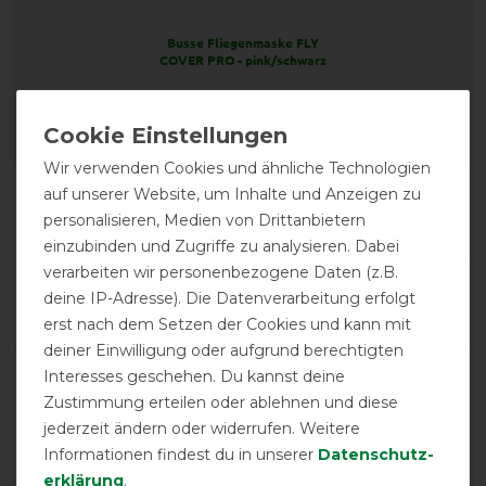
Busse Fliegenmaske FLY
COVER PRO - pink/schwarz
Wir verwenden Cookies und ähnliche Technologien
Product Reviews
auf unserer Website, um Inhalte und Anzeigen zu
1
personalisieren, Medien von Drittanbietern
einzubinden und Zugriffe zu analysieren. Dabei
verarbeiten wir personenbezogene Daten (z.B.
Product Rating
deine IP-Adresse). Die Datenverarbeitung erfolgt
3
/
5
erst nach dem Setzen der Cookies und kann mit
deiner Einwilligung oder aufgrund berechtigten
Interesses geschehen. Du kannst deine
product experience
Zustimmung erteilen oder ablehnen und diese
jederzeit ändern oder widerrufen. Weitere
Informationen findest du in unserer
Daten­schutz­
calculated from 1 customer reviews
erklärung
.