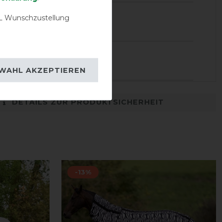
15.04.2024
 Wunschzustellung
tz könnte länger sein
03.07.2023
t und schützt gut.
WAHL AKZEPTIEREN
DETAILS ZUR PRODUKTSICHERHEIT
-13%