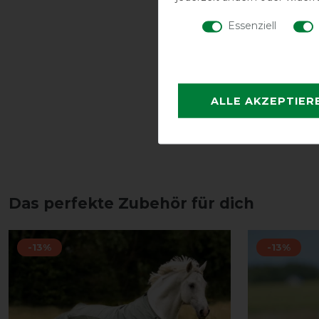
Essenziell
ALLE AKZEPTIER
Das perfekte Zubehör für dich
-13%
-13%