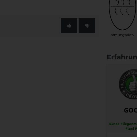
atmungsaktiv
GO
Busse Fliegenma
Flexi 