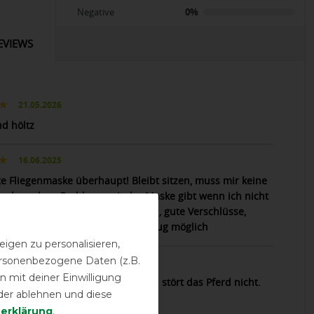
Negative
0%
EVIEWS
21.05.2026
nd höltz
16.06.2025
te Fliegenmaske überhaupt! Bleibt sitzen, muss mir keine
achen ob es Probleme mit der Maske gibt wenn ich nicht
 bin. Angenehmes Stretch Material, gute Verschlüsse,
 Größenanpassung durch Gummizug möglich
igen zu personalisieren,
personenbezogene Daten (z.B.
23.08.2024
 mit deiner Einwilligung
ze liegt gut am Pferdekopf an und stört das Pferd nicht.
der ablehnen und diese
n werden super von abhghalten.
­erklärung
.