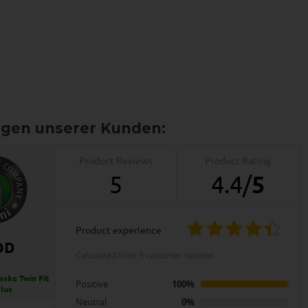
Product Reviews
Product Rating
5
4.4
/
5
product experience
OD
calculated from 5 customer reviews
ske Twin Fit
Positive
100%
Plus
Neutral
0%