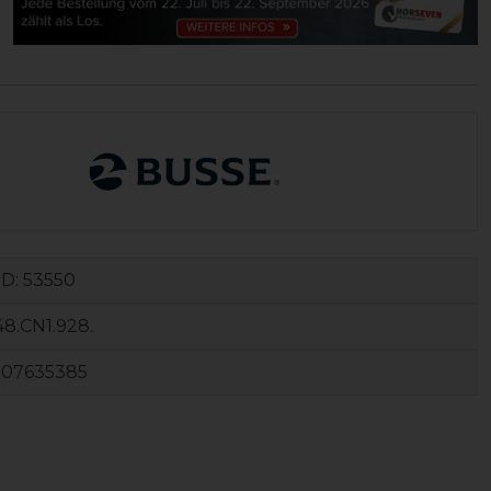
ID:
53550
8.CN1.928.
107635385