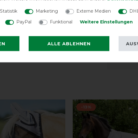
Statistik
Marketing
Externe Medien
DHL
Nasenne
PayPal
Funktional
Weitere Einstellungen
Sitzt gu
EN
ALLE ABLEHNEN
AUS
-13%