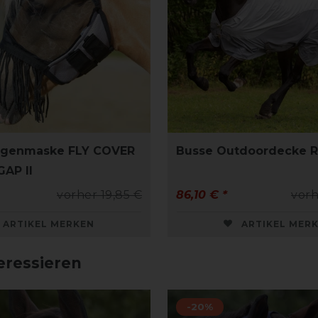
iegenmaske FLY COVER
Busse Outdoordecke Ra
AP II
vorher 19,85 €
86,10 € *
vorh
ARTIKEL MERKEN
ARTIKEL MER
eressieren
-20%