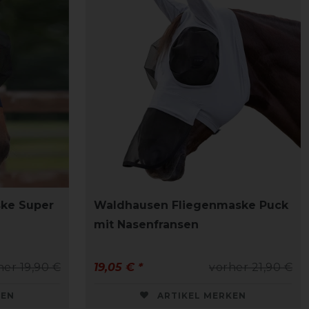
ke Super
Waldhausen Fliegenmaske Puck
mit Nasenfransen
her 19,90 €
19,05 € *
vorher 21,90 €
KEN
ARTIKEL MERKEN