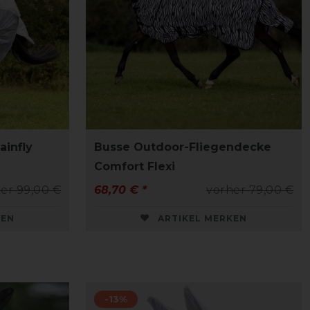
infly
Busse Outdoor-Fliegendecke
Comfort Flexi
er 99,00 €
68,70 € *
vorher 79,00 €
KEN
ARTIKEL MERKEN
-13%