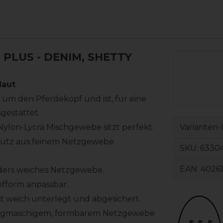
I PLUS
- DENIM, SHETTY
Haut
um den Pferdekopf und ist, für eine
gestattet.
Varianten-
Nylon-Lycra Mischgewebe sitzt perfekt.
chutz aus feinem Netzgewebe
SKU:
63304
EAN:
4026
nders weiches Netzgewebe.
pfform anpassbar.
ist weich unterlegt und abgesichert.
s engmaschigem, formbarem Netzgewebe