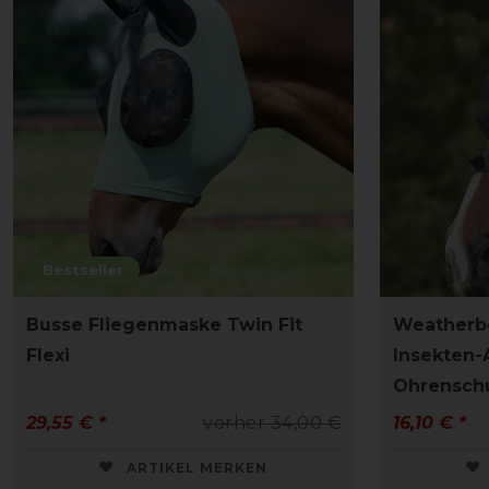
Bestseller
Busse Fliegenmaske Twin Fit
Weatherbe
Flexi
Insekten-
Ohrensch
29,55 € *
vorher 34,00 €
16,10 € *
ARTIKEL MERKEN