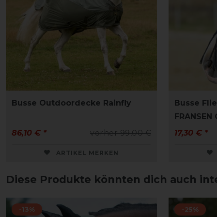
Busse Outdoordecke Rainfly
Busse Fl
FRANSEN G
86,10 € *
vorher 99,00 €
17,30 € *
ARTIKEL MERKEN
Diese Produkte könnten dich auch int
-13%
-25%