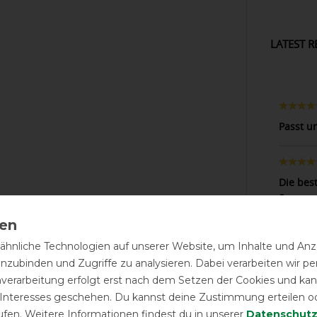
LATEST R
Passt u
Die bes
Sorge m
vor Ort
leichte
hnliche Technologien auf unserer Website, um Inhalte und Anze
inzubinden und Zugriffe zu analysieren. Dabei verarbeiten wir 
nverarbeitung erfolgt erst nach dem Setzen der Cookies und kann
Die Müt
 Interesses geschehen. Du kannst deine Zustimmung erteilen o
Flieege
ufen. Weitere Informationen findest du in unserer
Daten­schutz