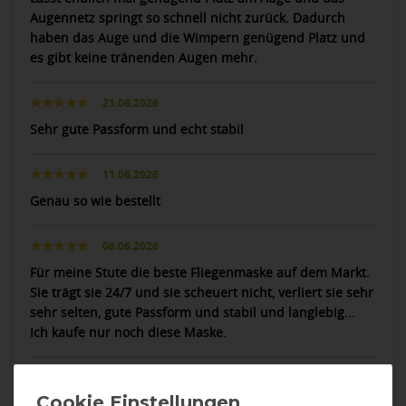
Augennetz springt so schnell nicht zurück. Dadurch
haben das Auge und die Wimpern genügend Platz und
es gibt keine tränenden Augen mehr.
21.06.2026
Sehr gute Passform und echt stabil
11.06.2026
Genau so wie bestellt
06.06.2026
Für meine Stute die beste Fliegenmaske auf dem Markt.
Sie trägt sie 24/7 und sie scheuert nicht, verliert sie sehr
sehr selten, gute Passform und stabil und langlebig...
Ich kaufe nur noch diese Maske.
15.05.2026
Super Qualität, durch die Verstellmöglichkeit an der