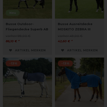
Neu
Busse Outdoor-
Busse Ausreitdecke
Fliegendecke Superb AB
MOSKITO ZEBRA III
vorher 99,00 €
vorher 49,00 €
86,10 € *
42,60 € *
ARTIKEL MERKEN
ARTIKEL MERKEN
-13%
-13%