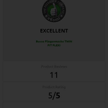
EXCELLENT
Busse Fliegenmaske TWIN
FIT FLEXI
Product Reviews
11
Product Rating
5
/
5