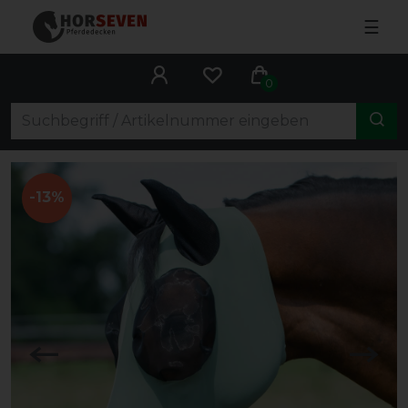
☰
0
-13%