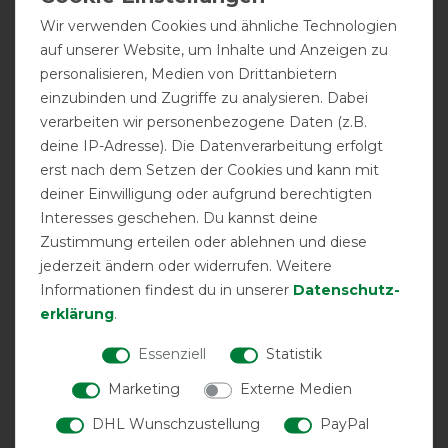
Nase endlich keine Druckstellen mehr. Material nicht zu
Wir verwenden Cookies und ähnliche Technologien
dick und nicht zu dünn. Guter Augenabstand. Hält so
auf unserer Website, um Inhalte und Anzeigen zu
lange, wie Fliegenmasken eben halten ;-)
personalisieren, Medien von Drittanbietern
einzubinden und Zugriffe zu analysieren. Dabei
04.07.2025
verarbeiten wir personenbezogene Daten (z.B.
Passform, Qualität und Größe passen hervorragend. Das
deine IP-Adresse). Die Datenverarbeitung erfolgt
sind die ersten Fliegenmasken, die abends noch auf
erst nach dem Setzen der Cookies und kann mit
dem Kopf sind und die Augen sind sehr gut geschützt.
deiner Einwilligung oder aufgrund berechtigten
Mit diesen Masken bin ich sehr zufrieden und hoffe,
Interesses geschehen. Du kannst deine
dass sie trotz täglichem Gebrauch lange halten.
Zustimmung erteilen oder ablehnen und diese
jederzeit ändern oder widerrufen. Weitere
22.04.2024
Informationen findest du in unserer
Daten­schutz­
Sehr schön passend, Augenmaske ist schön stabil,
erklärung
.
komfortabel anzuziehen…
Essenziell
Statistik
15.04.2024
Marketing
Externe Medien
Wie letzten Sommer getestet gut
DHL Wunschzustellung
PayPal