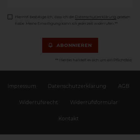
Honig
Hiermit bestätige ich, dass ich die
Daten­schutz­erklärung
gelesen
habe. Meine Einwilligung kann ich jederzeit widerrufen.**
ABONNIEREN
** Hierbei handelt es sich um ein Pflichtfeld.
Impressum
Daten­schutz­erklärung
AGB
Widerrufs­recht
Widerrufs­formular
Kontakt