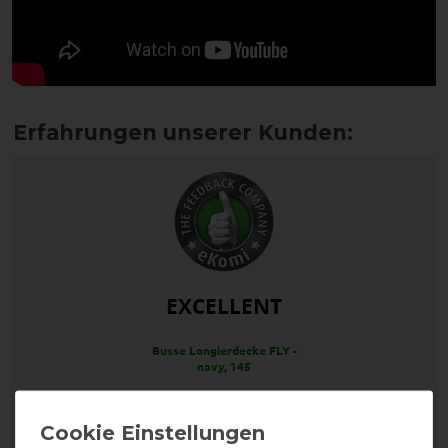
EXCELLENT
Busse Longierdecke FLY -
navy, 145