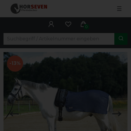
☰
0
-13%