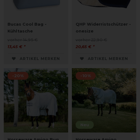
Bucas Cool Bag -
QHP Widerristschützer -
Kühltasche
onesize
vorher 14,95 €
vorher 22,90 €
13,45 € *
20,65 € *
ARTIKEL MERKEN
ARTIKEL MERKEN
-20%
-10%
Neu
Horseware Amigo Bug
Horseware Amigo