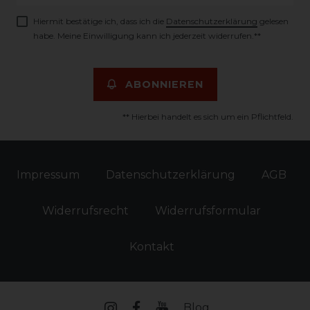
Hiermit bestätige ich, dass ich die
Daten­schutz­erklärung
gelesen
habe. Meine Einwilligung kann ich jederzeit widerrufen.**
ABONNIEREN
** Hierbei handelt es sich um ein Pflichtfeld.
Impressum
Daten­schutz­erklärung
AGB
Widerrufs­recht
Widerrufs­formular
Kontakt
Blog