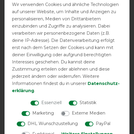
Product Reviews
Wir verwenden Cookies und ähnliche Technologien
1
auf unserer Website, um Inhalte und Anzeigen zu
personalisieren, Medien von Drittanbietern
einzubinden und Zugriffe zu analysieren. Dabei
Product Rating
verarbeiten wir personenbezogene Daten (z.B.
5
/
5
deine IP-Adresse). Die Datenverarbeitung erfolgt
erst nach dem Setzen der Cookies und kann mit
deiner Einwilligung oder aufgrund berechtigten
product experience
Interesses geschehen. Du kannst deine
Zustimmung erteilen oder ablehnen und diese
jederzeit ändern oder widerrufen. Weitere
calculated from 1 customer reviews
Informationen findest du in unserer
Daten­schutz­
erklärung
.
Positive
100%
Neutral
0%
Essenziell
Statistik
Negative
0%
Marketing
Externe Medien
DHL Wunschzustellung
PayPal
LATEST REVIEWS
Funktional
Weitere Einstellungen