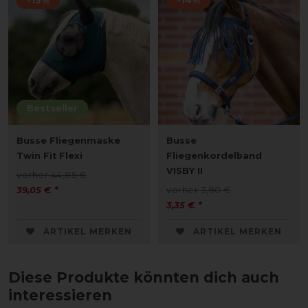
-13%
-14%
Bestseller
Busse Fliegenmaske
Busse
Twin Fit Flexi
Fliegenkordelband
VISBY II
vorher 44,85 €
39,05 € *
vorher 3,90 €
3,35 € *
ARTIKEL MERKEN
ARTIKEL MERKEN
Diese Produkte könnten dich auch
interessieren