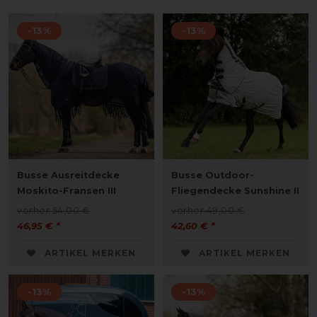
-13%
-13%
Busse Ausreitdecke
Busse Outdoor-
Moskito-Fransen III
Fliegendecke Sunshine II
vorher 54,00 €
vorher 49,00 €
46,95 € *
42,60 € *
ARTIKEL MERKEN
ARTIKEL MERKEN
-13%
-13%