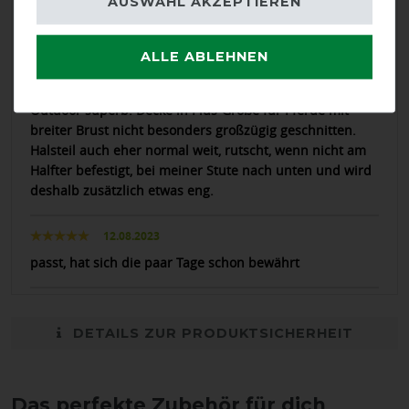
AUSWAHL AKZEPTIEREN
12.08.2024
ALLE ABLEHNEN
Robust wirkende, gut verarbeitete Decke, Material
angenehm, fällt etwas weicher als bei der Busse
Outdoor superb. Decke in Plus-Größe für Pferde mit
breiter Brust nicht besonders großzügig geschnitten.
Halsteil auch eher normal weit, rutscht, wenn nicht am
Halfter befestigt, bei meiner Stute nach unten und wird
deshalb zusätzlich etwas eng.
12.08.2023
passt, hat sich die paar Tage schon bewährt
DETAILS ZUR PRODUKTSICHERHEIT
Das perfekte Zubehör für dich