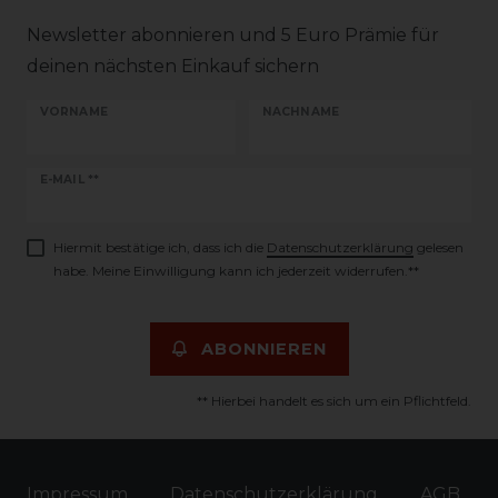
Newsletter abonnieren und 5 Euro Prämie für
deinen nächsten Einkauf sichern
VORNAME
NACHNAME
Newsletter
E-MAIL **
Honig
Hiermit bestätige ich, dass ich die
Daten­schutz­erklärung
gelesen
habe. Meine Einwilligung kann ich jederzeit widerrufen.**
ABONNIEREN
** Hierbei handelt es sich um ein Pflichtfeld.
Impressum
Daten­schutz­erklärung
AGB