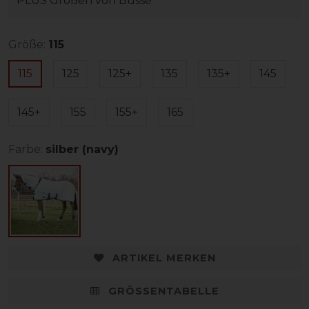
PLUS Größen von Busse
Größe:
115
115
125
125+
135
135+
145
145+
155
155+
165
Farbe:
silber (navy)
ARTIKEL MERKEN
GRÖSSENTABELLE