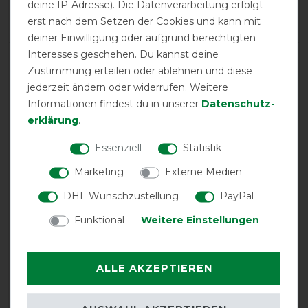
deine IP-Adresse). Die Datenverarbeitung erfolgt
Negative
25%
erst nach dem Setzen der Cookies und kann mit
deiner Einwilligung oder aufgrund berechtigten
Interesses geschehen. Du kannst deine
LATEST REVIEWS
Zustimmung erteilen oder ablehnen und diese
14.07.2026
jederzeit ändern oder widerrufen. Weitere
passt perfekt
Informationen findest du in unserer
Daten­schutz­
erklärung
.
06.10.2024
Essenziell
Statistik
Der Bauchlatz ist winzig klein, bei Pferden, die einen
benötigen, vermutlich zu wenig Schutz. Dazu kommt,
Marketing
Externe Medien
dass der Latz rechteckig ist mit gleich langen Schnallen.
DHL Wunschzustellung
PayPal
Das hat bei meinem Pferd dazu geführt, dass ich die
vordere Schnalle problemlos schließen konnte, die
Funktional
Weitere Einstellungen
hintere aber nicht annähernd zu ging, weil das dann
über die Mitte des runden Bauchs geführt werden
musste. Die Decke ging deshalb zurück. Schade auch,
ALLE AKZEPTIEREN
dass an den Schließen vom Bauchteil kein Elastik
verarbeitet ist. Der Bauch bewegt sich ja beim Atmen
und viel Fressen.