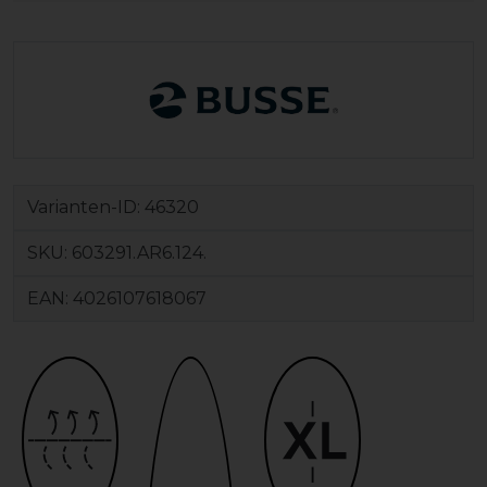
Varianten-ID:
46320
SKU:
603291.AR6.124.
EAN:
4026107618067