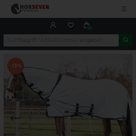
☰
0
-13%