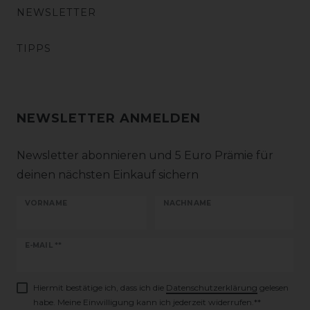
NEWSLETTER
TIPPS
NEWSLETTER ANMELDEN
Newsletter abonnieren und 5 Euro Prämie für
deinen nächsten Einkauf sichern
VORNAME
NACHNAME
Newsletter
E-MAIL **
Honig
Hiermit bestätige ich, dass ich die
Daten­schutz­erklärung
gelesen
habe. Meine Einwilligung kann ich jederzeit widerrufen.**