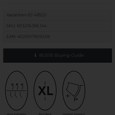
Varianten-ID:
41820
SKU:
603216.365.144.
EAN:
4026107609249
BUSSE Buying-Guide
atmungsaktiv
Big Neck
Halsteil möglich