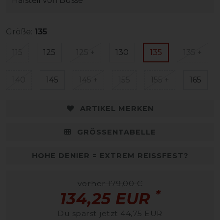
Halsteil von Busse
Größe:
135
115
125
125 +
130
135
135 +
140
145
145 +
155
155 +
165
ARTIKEL MERKEN
GRÖSSENTABELLE
HOHE DENIER = EXTREM REISSFEST?
vorher 179,00 €
*
134,25 EUR
Du sparst jetzt 44,75 EUR