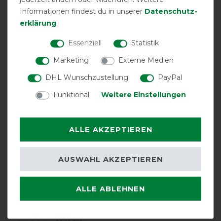
Product Rating
Informationen findest du in unserer
Daten­schutz­
5
/
5
erklärung
.
Essenziell
Statistik
product experience
Marketing
Externe Medien
DHL Wunschzustellung
PayPal
calculated from 2 customer reviews
Funktional
Weitere Einstellungen
Positive
100%
Neutral
0%
ALLE AKZEPTIEREN
Negative
0%
AUSWAHL AKZEPTIEREN
LATEST REVIEWS
06.01.2025
ALLE ABLEHNEN
Bereits meine 2 Decke