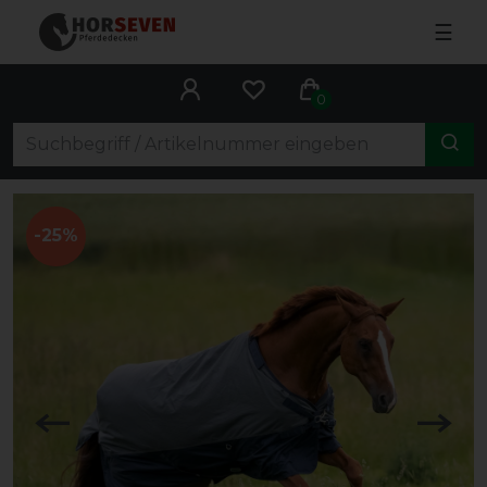
☰
0
-25%