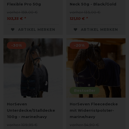
Flexible Pro 50g
Neck 50g - Black/Gold
vorher 159,00 €
vorher 135,00 €
103,35 € *
121,50 € *
ARTIKEL MERKEN
ARTIKEL MERKEN
-30%
-20%
Bestseller
HorSeven
HorSeven Fleecedecke
Unterdecke/Stalldecke
mit Widerristpolster-
100g - marine/navy
marine/navy
vorher 109,95 €
vorher 54,90 €