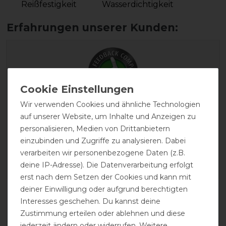
Reißfestigkeit
Wasserdichtigkeit
Wir verwenden Cookies und ähnliche Technologien
EXCELLENT
auf unserer Website, um Inhalte und Anzeigen zu
personalisieren, Medien von Drittanbietern
Busse Outdoordecke Active
einzubinden und Zugriffe zu analysieren. Dabei
Pro 50g - anthrazit/navy
verarbeiten wir personenbezogene Daten (z.B.
deine IP-Adresse). Die Datenverarbeitung erfolgt
erst nach dem Setzen der Cookies und kann mit
deiner Einwilligung oder aufgrund berechtigten
Product Reviews
Interesses geschehen. Du kannst deine
2
Zustimmung erteilen oder ablehnen und diese
jederzeit ändern oder widerrufen. Weitere