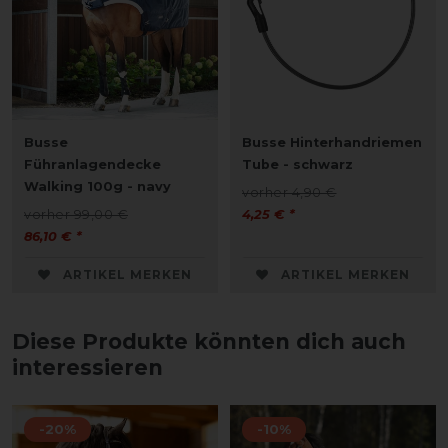
Busse
Busse Hinterhandriemen
Führanlagendecke
Tube - schwarz
Walking 100g - navy
vorher 4,90 €
vorher 99,00 €
4,25 € *
86,10 € *
ARTIKEL MERKEN
ARTIKEL MERKEN
Diese Produkte könnten dich auch
interessieren
-20%
-10%