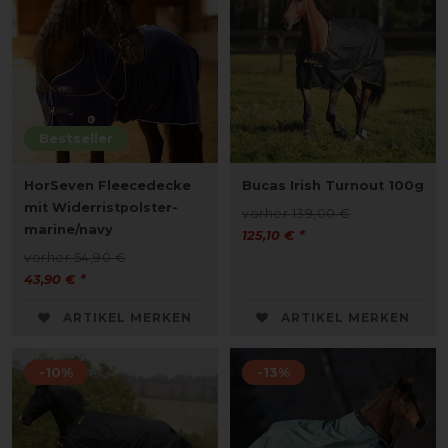
Bestseller
HorSeven Fleecedecke
Bucas Irish Turnout 100g
mit Widerristpolster-
vorher 139,00 €
marine/navy
125,10 € *
vorher 54,90 €
43,90 € *
ARTIKEL MERKEN
ARTIKEL MERKEN
-10%
-13%