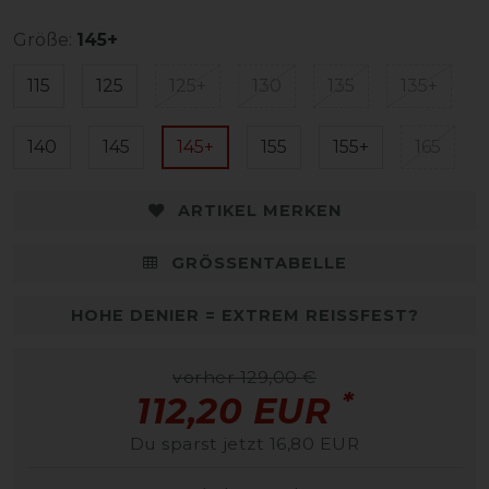
Größe:
145+
115
125
125+
130
135
135+
140
145
145+
155
155+
165
ARTIKEL MERKEN
GRÖSSENTABELLE
HOHE DENIER = EXTREM REISSFEST?
vorher 129,00 €
*
112,20 EUR
Du sparst jetzt 16,80 EUR