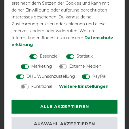
erst nach dem Setzen der Cookies und kann mit
deiner Einwilligung oder aufgrund berechtigten
Interesses geschehen. Du kannst deine
EXCELLENT
Zustimmung erteilen oder ablehnen und diese
jederzeit ändern oder widerrufen. Weitere
Busse Outdoordecke
Informationen findest du in unserer
Daten­schutz­
Windchill 100g - grau (navy)
erklärung
.
Essenziell
Statistik
Product Reviews
Marketing
Externe Medien
1
DHL Wunschzustellung
PayPal
Funktional
Weitere Einstellungen
Product Rating
5
/
5
ALLE AKZEPTIEREN
product experience
AUSWAHL AKZEPTIEREN