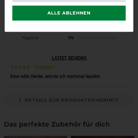
calculated from 1 customer reviews
ALLE ABLEHNEN
Positive
100%
Neutral
0%
Negative
0%
LATEST REVIEWS
17.12.2021
Eine tolle Decke, würde ich nochmal kaufen
DETAILS ZUR PRODUKTSICHERHEIT
Das perfekte Zubehör für dich