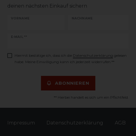
deinen nächsten Einkauf sichern
VORNAME
NACHNAME
Newsletter
E-MAIL **
Honig
Hiermit bestätige ich, dass ich die
Daten­schutz­erklärung
gelesen
habe. Meine Einwilligung kann ich jederzeit widerrufen.**
ABONNIEREN
** Hierbei handelt es sich um ein Pflichtfeld.
Impressum
Daten­schutz­erklärung
AGB