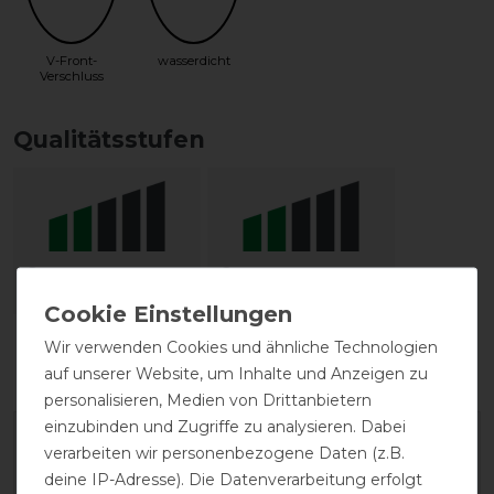
V-Front-
wasserdicht
Verschluss
Qualitätsstufen
Reißfestigkeit
Wasserdichtigkeit
Wir verwenden Cookies und ähnliche Technologien
auf unserer Website, um Inhalte und Anzeigen zu
personalisieren, Medien von Drittanbietern
einzubinden und Zugriffe zu analysieren. Dabei
verarbeiten wir personenbezogene Daten (z.B.
deine IP-Adresse). Die Datenverarbeitung erfolgt