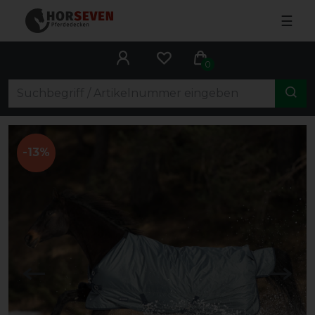
☰
0
-13%