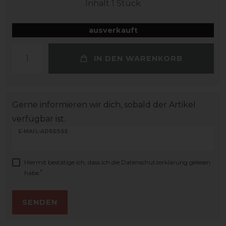
Inhalt
1
Stück
ausverkauft
IN DEN WARENKORB
Gerne informieren wir dich, sobald der Artikel
verfügbar ist.
E-MAIL-ADRESSE
Hiermit bestätige ich, dass ich die
Daten­schutz­erklärung
gelesen
*
habe.
SENDEN