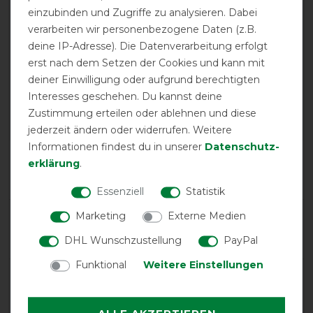
einzubinden und Zugriffe zu analysieren. Dabei
verarbeiten wir personenbezogene Daten (z.B.
deine IP-Adresse). Die Datenverarbeitung erfolgt
GOOD
erst nach dem Setzen der Cookies und kann mit
deiner Einwilligung oder aufgrund berechtigten
Busse Outdoordecke
Interesses geschehen. Du kannst deine
Windchill 100g - royal (grau)
Zustimmung erteilen oder ablehnen und diese
jederzeit ändern oder widerrufen. Weitere
Informationen findest du in unserer
Daten­schutz­
Product Reviews
erklärung
.
3
Essenziell
Statistik
Marketing
Externe Medien
Product Rating
4.3
/
5
DHL Wunschzustellung
PayPal
Funktional
Weitere Einstellungen
product experience