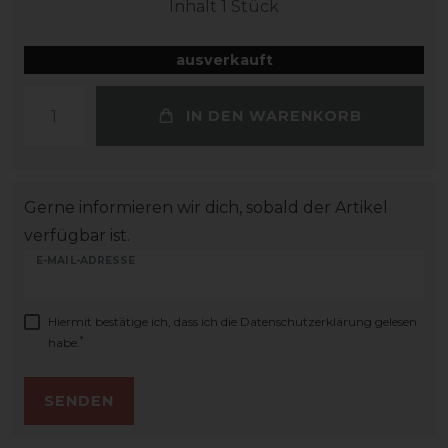
Inhalt
1
Stück
ausverkauft
IN DEN WARENKORB
Gerne informieren wir dich, sobald der Artikel
verfügbar ist.
E-MAIL-ADRESSE
Hiermit bestätige ich, dass ich die
Daten­schutz­erklärung
gelesen
*
habe.
SENDEN