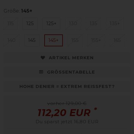
Größe:
145+
115
125
125+
130
135
135+
140
145
145+
155
155+
165
ARTIKEL MERKEN
GRÖSSENTABELLE
HOHE DENIER = EXTREM REISSFEST?
vorher 129,00 €
*
112,20 EUR
Du sparst jetzt 16,80 EUR