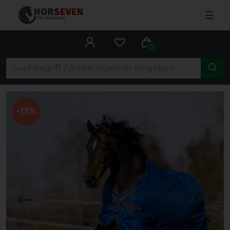
☰
0
-13%