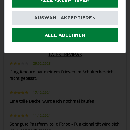
ALLE AKZEPTIEREN
calculated from 3 customer reviews
AUSWAHL AKZEPTIEREN
Positive
66.67%
Neutral
33.33%
ALLE ABLEHNEN
Negative
0%
LATEST REVIEWS
26.02.2023
Ging Retoure hat meinem Friesen im Schulterbereich
nicht gepasst.
17.12.2021
Eine tolle Decke, würde ich nochmal kaufen
11.12.2021
Sehr gute Passform, tolle Farbe - Funktionalität wird sich