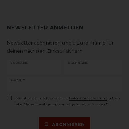
NEWSLETTER ANMELDEN
Newsletter abonnieren und 5 Euro Prämie für
deinen nächsten Einkauf sichern
VORNAME
NACHNAME
Newsletter
E-MAIL **
Honig
Hiermit bestätige ich, dass ich die
Daten­schutz­erklärung
gelesen
habe. Meine Einwilligung kann ich jederzeit widerrufen.**
ABONNIEREN