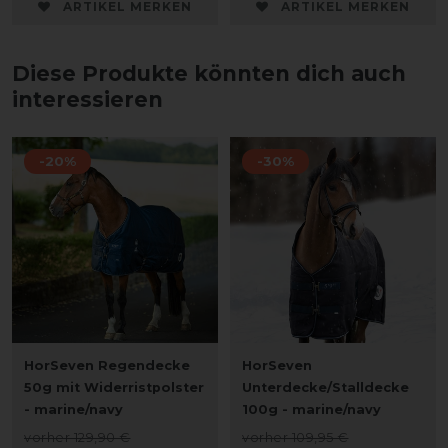
ARTIKEL MERKEN
ARTIKEL MERKEN
Diese Produkte könnten dich auch
interessieren
-20%
-30%
HorSeven Regendecke
HorSeven
50g mit Widerristpolster
Unterdecke/Stalldecke
- marine/navy
100g - marine/navy
vorher 129,90 €
vorher 109,95 €