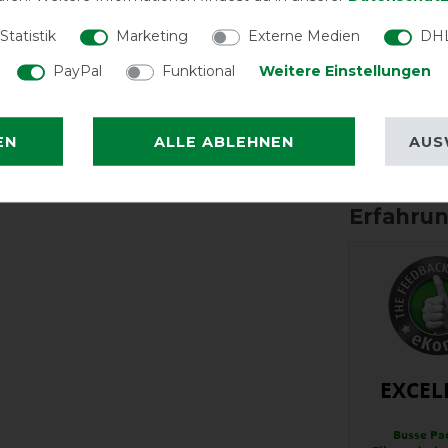
Statistik
Marketing
Externe Medien
DHL
PayPal
Funktional
Weitere Einstellungen
EN
ALLE ABLEHNEN
AUS
Halsteil
inklusive
EXCEL
Busse Pa