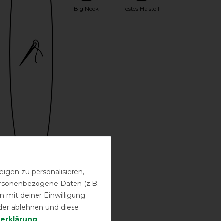
Big Neck
festes Halsteil
igen zu personalisieren,
personenbezogene Daten (z.B.
Bestickung
 mit deiner Einwilligung
möglich
der ablehnen und diese
­erklärung
.