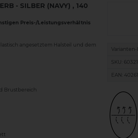
B - SILBER (NAVY)
, 140
nstigen Preis-/Leistungsverhältnis
lastisch angesetztem Halsteil und dem
Varianten-
SKU:
60321
EAN:
4026
nd Brustbereich
ett