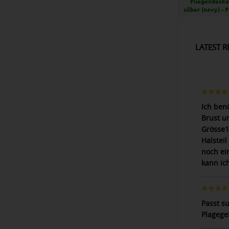
Fliegendecke
silber (navy) -
LATEST R
Ich benö
Brust u
Grösse1
Halsteil
noch ei
kann ic
Passt su
Plagege