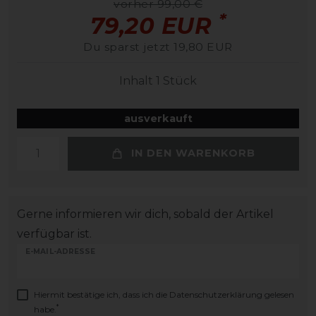
vorher 99,00 €
*
79,20 EUR
Du sparst jetzt 19,80 EUR
Inhalt
1
Stück
ausverkauft
IN DEN WARENKORB
Gerne informieren wir dich, sobald der Artikel
verfügbar ist.
E-MAIL-ADRESSE
Hiermit bestätige ich, dass ich die
Daten­schutz­erklärung
gelesen
*
habe.