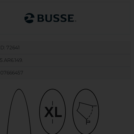
ID:
72641
5.AR6.149.
107666457