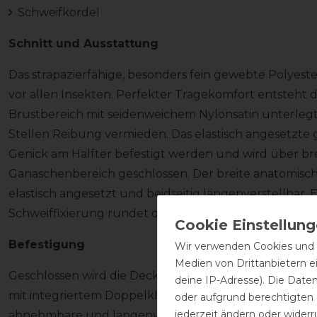
Schweifkordel
Schnitt und Ausstattung
Das strapazierfähige, besonders fein gewebte Polyeste
vor allen Insekten. Perfekter Tragekomfort entsteht 
Brustbereich mit seidenweichem Nylonsatin unterlegt 
Stellen Reibung vermieden. Das elastisch angesetzte 
Genick am Halfter befestigt werden und wird über bre
Ganaschenbereich geschlossen. Der breite anatomisch
elastisch angesetzt und beidseitig längenverstellbar
Schweiffixierung rundet den perfekten Schutz ab.
Befestigung
Wir verwenden Cookies und ä
Medien von Drittanbietern e
Geschlossen wird die Decke im Brustbereich mit dem
deine IP-Adresse). Die Date
mit integriertem Doppelklett und austauschbaren Kara
oder aufgrund berechtigten
jederzeit ändern oder widerr
abnehmbare und längenverstellbare Hinterhandgurt r