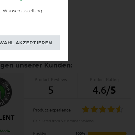
 Wunschzustellung
WAHL AKZEPTIEREN
V-Front-
Verschluss
Product Reviews
Product Rating
5
4.6
/
5
product experience
LENT
calculated from 5 customer reviews
ddock-
Positive
100%