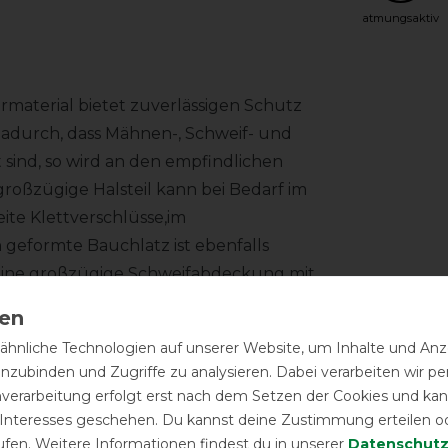
atmungsaktiv
rmaterial bietet zuverlässigen Schutz
dadurch, dass Mähnen-, Schweif- und
sind, so wird an den empfindlichen
großzügige Halsteil kann bei Bedarf im
ite Klettverschlüsse,im
 geformte Bauchlatz ist ebenfalls
. Eine großzügige Schweifabdeckung mit
hnliche Technologien auf unserer Website, um Inhalte und Anze
inzubinden und Zugriffe zu analysieren. Dabei verarbeiten wir 
 komfortablen V-Quick-Snap-Verschluss
nverarbeitung erfolgt erst nach dem Setzen der Cookies und kann
binern. Der tief angesetzte
 Interesses geschehen. Du kannst deine Zustimmung erteilen o
ufen. Weitere Informationen findest du in unserer
Daten­schutz
undet den sicheren Sitz der