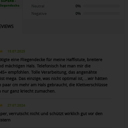
 SUPERB -
 Fliegendecke
Neutral
0%
Negative
0%
EVIEWS
15.07.2025
tigte eine Fliegendecke für meine Haffistute, breitere
nd mächtigen Hals. Telefonisch hat man mir die
45+ empfohlen. Tolle Verarbeitung, das angenähte
 ist mega. Das einzige, was nicht optimal ist, ...wir hätten
n paar cm mehr am Hals gebraucht, die Klettverschlüsse
h nur ganz kriecht zumachen.
27.07.2024
per, verrutscht nicht und schützt wirklich gut vor den
istern