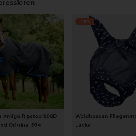
eressieren
-13%
e Amigo Ripstop 900D
Waldhausen Fliegenm
ned Original 50g
Lucky