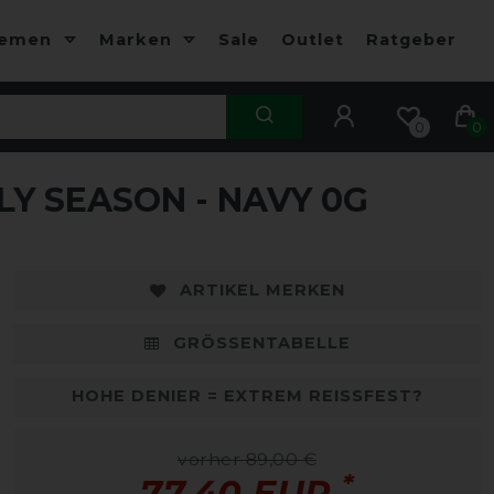
hemen
Marken
Sale
Outlet
Ratgeber
0
0
Y SEASON - NAVY 0G
-13%
-
ARTIKEL MERKEN
GRÖSSENTABELLE
HOHE DENIER = EXTREM REISSFEST?
vorher 89,00 €
*
77,40 EUR