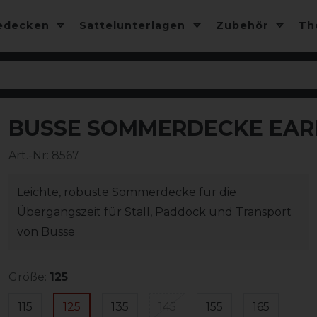
edecken
Sattelunterlagen
Zubehör
T
BUSSE SOMMERDECKE EARL
-13%
Art.-Nr:
8567
Leichte, robuste Sommerdecke für die
Übergangszeit für Stall, Paddock und Transport
von Busse
Größe:
125
115
125
135
145
155
165