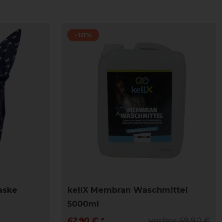
-10%
aske
kellX Membran Waschmittel
5000ml
62,90 € *
vorher 69,90 €