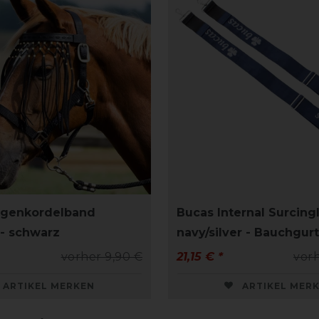
egenkordelband
Bucas Internal Surcingl
- schwarz
navy/silver - Bauchgur
vorher 9,90 €
21,15 € *
vorh
ARTIKEL MERKEN
ARTIKEL MER