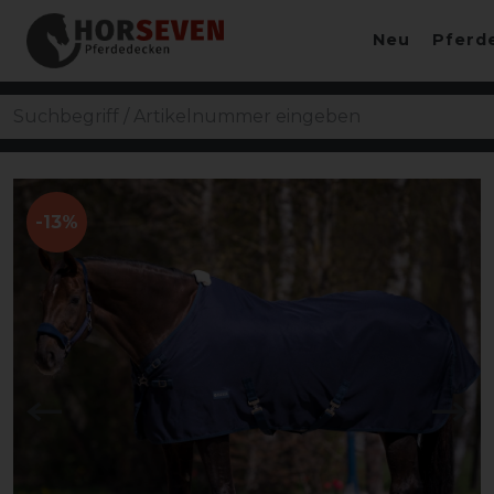
Neu
Pferd
-13%