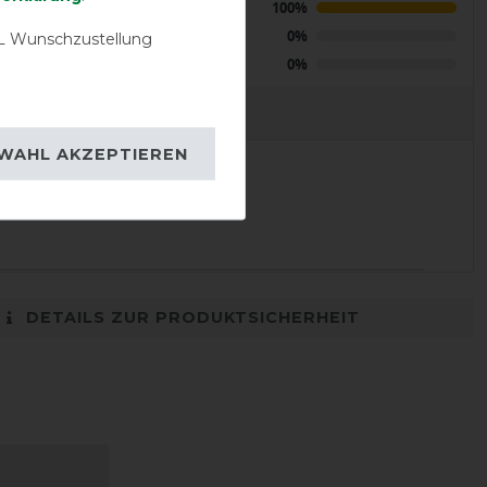
Positive
100%
 navy
Neutral
0%
 Wunschzustellung
Negative
0%
EVIEWS
WAHL AKZEPTIEREN
20.10.2021
DETAILS ZUR PRODUKTSICHERHEIT