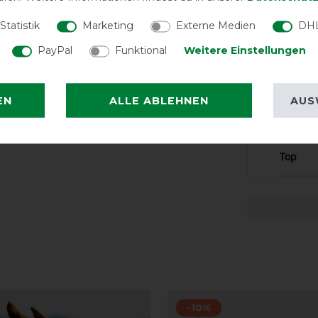
SEASON -
Statistik
Marketing
Externe Medien
DHL
PayPal
Funktional
Weitere Einstellungen
LATEST R
EN
ALLE ABLEHNEN
AUS
Top
-10%