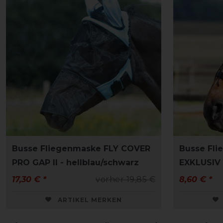
Busse Fliegenmaske FLY COVER
Busse Fli
PRO GAP II - hellblau/schwarz
EXKLUSIV 
17,30 € *
vorher 19,85 €
8,60 € *
ARTIKEL MERKEN