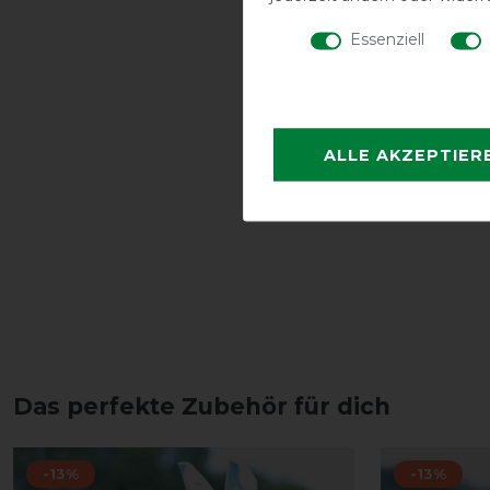
Essenziell
ALLE AKZEPTIER
Das perfekte Zubehör für dich
-13%
-13%