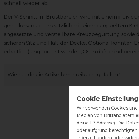
schnell wieder ab.
Der V-Schnitt im Brustbereich wird mit einem individu
geschlossen und zusätzlich mit einem doppeltem Klettv
angesetzte und verstellbare Kreuzbegurtung sowie d
sicheren Sitz und Halt der Decke. Optional könnten 
erhältlich) angebracht werden, Ösen dafür sind berei
Wie hat dir die Artikelbeschreibung gefallen?
Wir verwenden Cookies und ä
Medien von Drittanbietern e
deine IP-Adresse). Die Date
oder aufgrund berechtigten
jederzeit ändern oder widerr