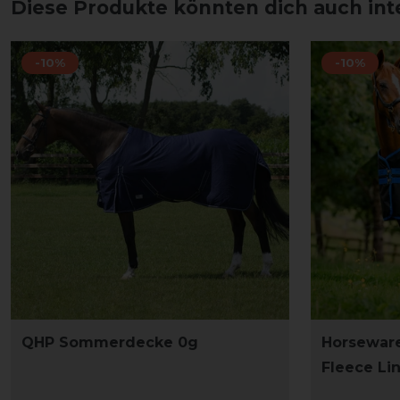
Diese Produkte könnten dich auch int
-10%
-10%
QHP Sommerdecke 0g
Horsewar
Fleece Li