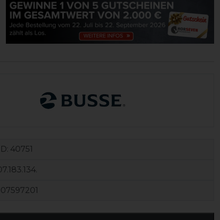
ID:
40751
7.183.134.
107597201