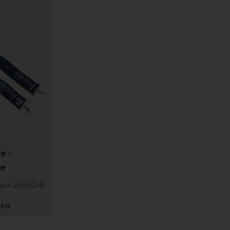
e -
te
er 23,50 €
KEN