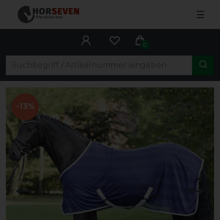
☰
0
-13%