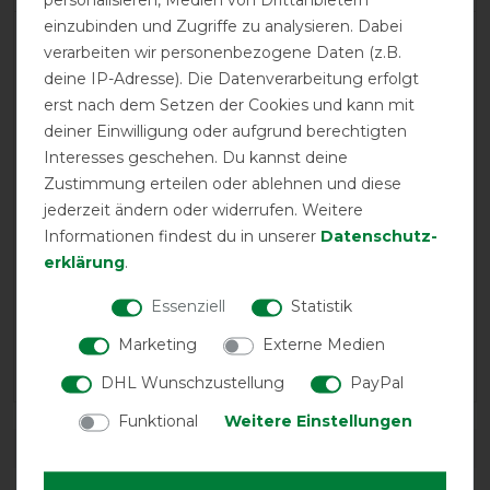
einzubinden und Zugriffe zu analysieren. Dabei
LATEST REVIEWS
verarbeiten wir personenbezogene Daten (z.B.
05.07.2026
deine IP-Adresse). Die Datenverarbeitung erfolgt
Erfüllt seinen Zweck und ist für den Preis perfekt 👌🏻
erst nach dem Setzen der Cookies und kann mit
deiner Einwilligung oder aufgrund berechtigten
Interesses geschehen. Du kannst deine
13.08.2023
Zustimmung erteilen oder ablehnen und diese
Gute Qualität leider an der Brust für mein Pferd zu eng
jederzeit ändern oder widerrufen. Weitere
Informationen findest du in unserer
Daten­schutz­
22.07.2021
erklärung
.
Tolles Material.Passt haargenau.
Essenziell
Statistik
19.05.2021
Marketing
Externe Medien
Sieht super aus und passt sehr gut
DHL Wunschzustellung
PayPal
Funktional
Weitere Einstellungen
DETAILS ZUR PRODUKTSICHERHEIT