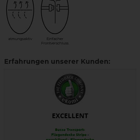
atmungsaktiv
Einfacher
Frontverschluss
EXCELLENT
Busse Transport-
Fliegendecke Stripe -
navy(silver) - Fliegendecke