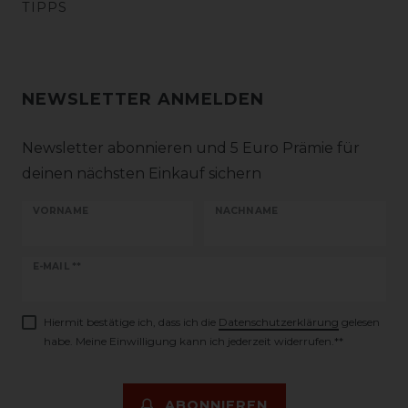
TIPPS
NEWSLETTER ANMELDEN
Newsletter abonnieren und 5 Euro Prämie für
deinen nächsten Einkauf sichern
VORNAME
NACHNAME
Newsletter
E-MAIL **
Honig
Hiermit bestätige ich, dass ich die
Daten­schutz­erklärung
gelesen
habe. Meine Einwilligung kann ich jederzeit widerrufen.**
ABONNIEREN