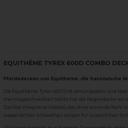
EQUITHÈME TYREX 600D COMBO DECK
Pferdedecken von
Equithème
, die französische M
Die Equithème Tyrex 600 D ist atmungsaktiv und läss
thermogeschweißten Nähte hat die Regendecke ein se
Das fest integrierte Halsteil, das ohne störende Naht in
wasserdichter Schweiflatz sorgen für zusätzlichen Sch
Die Decke besticht durch hohen Tragekomfort, dank de