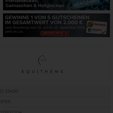
ID:
29430
19759
025532204