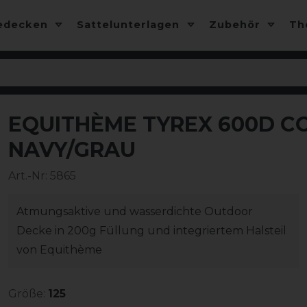
edecken
Sattelunterlagen
Zubehör
T
EQUITHÈME TYREX 600D C
-10%
NAVY/GRAU
Art.-Nr:
5865
Atmungsaktive und wasserdichte Outdoor
Decke in 200g Füllung und integriertem Halsteil
von Equithème
Größe:
125