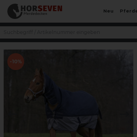
Neu
Pferd
-10%