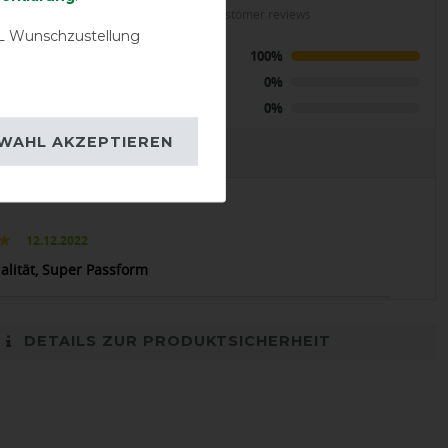
LENT
calculated from 1 customer reviews
 Wunschzustellung
YREX 600D“
Positive
100%
e 200g -
rau
Neutral
0%
Negative
0%
WAHL AKZEPTIEREN
EVIEWS
12.12.2022
alität, Super Passform
DETAILS ZUR PRODUKTSICHERHEIT