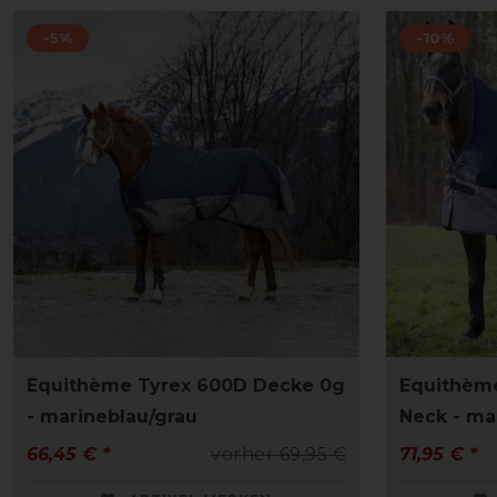
-5%
-10%
Equithème Tyrex 600D Decke 0g
Equithème
- marineblau/grau
Neck - ma
66,45 € *
vorher 69,95 €
71,95 € *