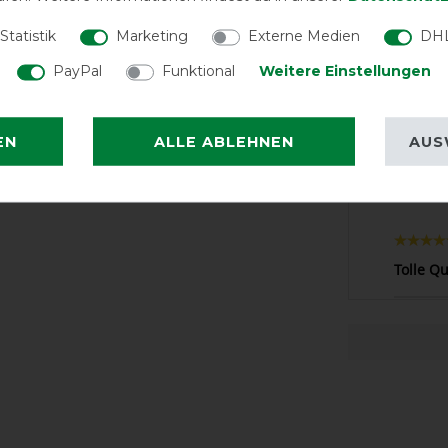
EXCEL
Statistik
Marketing
Externe Medien
DHL
Equithème „T
Combo Deck
PayPal
Funktional
Weitere Einstellungen
navy/g
EN
ALLE ABLEHNEN
AUS
LATEST R
Tolle Qu