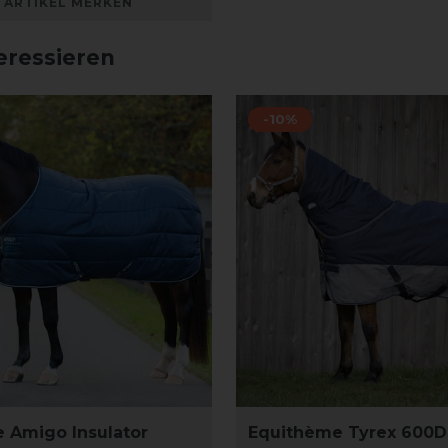
ARTIKEL MERKEN
eressieren
-10%
 Amigo Insulator
Equithème Tyrex 600D