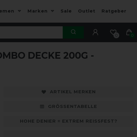
hemen
Marken
Sale
Outlet
Ratgeber
0
0
OMBO DECKE 200G -
-10%
-
ARTIKEL MERKEN
GRÖSSENTABELLE
HOHE DENIER = EXTREM REISSFEST?