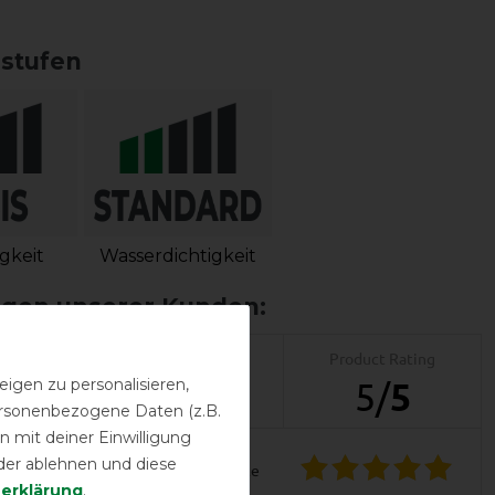
sstufen
igkeit
Wasserdichtigkeit
Product Reviews
Product Rating
igen zu personalisieren,
1
5
/
5
personenbezogene Daten (z.B.
 mit deiner Einwilligung
der ablehnen und diese
product experience
­erklärung
.