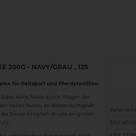
E 200G - NAVY/GRAU
, 125
arke für Reitsport und Pferdetextilien
t dabei keine Nässe durch. Wegen der
hr hohes Niveau an Wasserdichtigkeit.
Varianten-
 die Decke integriert ist und ein großer
SKU:
4009
utz.
EAN:
3338
s antistatischen Nylon Innenfutters.