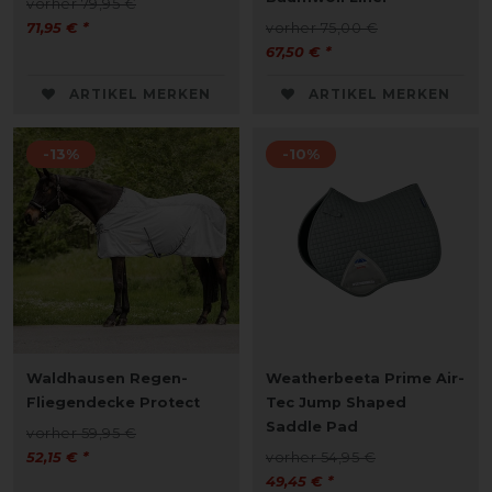
vorher 79,95 €
71,95 € *
vorher 75,00 €
67,50 € *
ARTIKEL MERKEN
ARTIKEL MERKEN
-13%
-10%
Waldhausen Regen-
Weatherbeeta Prime Air-
Fliegendecke Protect
Tec Jump Shaped
Saddle Pad
vorher 59,95 €
52,15 € *
vorher 54,95 €
49,45 € *