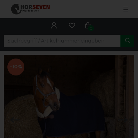
☰
0
-10%