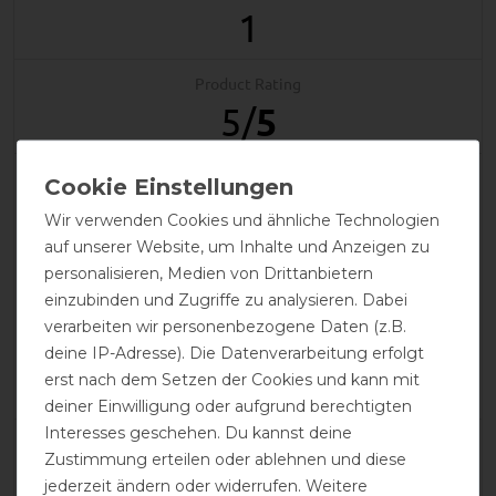
1
Product Rating
5
/
5
product experience
Wir verwenden Cookies und ähnliche Technologien
auf unserer Website, um Inhalte und Anzeigen zu
calculated from 1 customer reviews
personalisieren, Medien von Drittanbietern
einzubinden und Zugriffe zu analysieren. Dabei
Positive
100%
verarbeiten wir personenbezogene Daten (z.B.
Neutral
0%
deine IP-Adresse). Die Datenverarbeitung erfolgt
Negative
0%
erst nach dem Setzen der Cookies und kann mit
deiner Einwilligung oder aufgrund berechtigten
Interesses geschehen. Du kannst deine
LATEST REVIEWS
Zustimmung erteilen oder ablehnen und diese
10.12.2021
jederzeit ändern oder widerrufen. Weitere