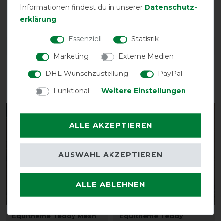
Informationen findest du in unserer
Daten­schutz­
Sehr schöne qualitativ hochwertige Decke
erklärung
.
Essenziell
Statistik
DETAILS ZUR PRODUKTSICHERHEIT
Marketing
Externe Medien
DHL Wunschzustellung
PayPal
Das perfekte Zubehör für dich
Funktional
Weitere Einstellungen
-30%
-35%
ALLE AKZEPTIEREN
AUSWAHL AKZEPTIEREN
ALLE ABLEHNEN
Equithème Teddy Mesh
Equithème Teddy