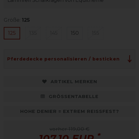
Lammfell Schalkragen von Equithème
Größe:
125
125
135
145
150
155
Pferdedecke personalisieren / besticken
ARTIKEL MERKEN
GRÖSSENTABELLE
HOHE DENIER = EXTREM REISSFEST?
vorher 119,00 €
*
107,10 EUR