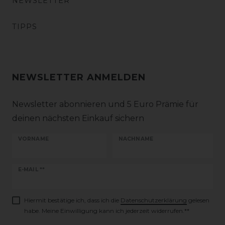
NEWSLETTER
TIPPS
NEWSLETTER ANMELDEN
Newsletter abonnieren und 5 Euro Prämie für
deinen nächsten Einkauf sichern
VORNAME
NACHNAME
Newsletter
E-MAIL **
Honig
Hiermit bestätige ich, dass ich die
Daten­schutz­erklärung
gelesen
habe. Meine Einwilligung kann ich jederzeit widerrufen.**