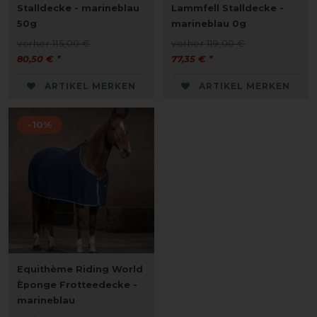
Stalldecke - marineblau
Lammfell Stalldecke -
50g
marineblau 0g
vorher 115,00 €
vorher 119,00 €
80,50 € *
77,35 € *
ARTIKEL MERKEN
ARTIKEL MERKEN
-10%
Equithème Riding World
Èponge Frotteedecke -
marineblau