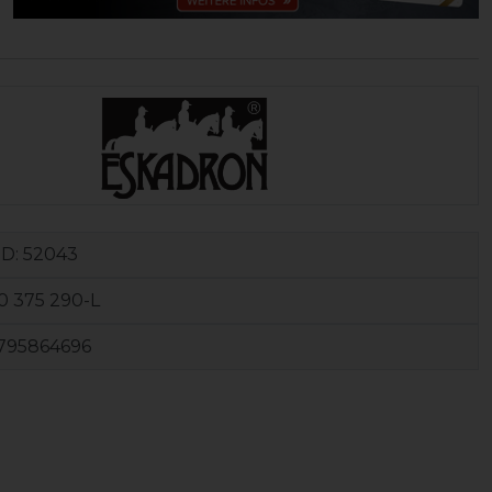
ID:
52043
0 375 290-L
795864696