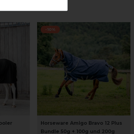
-10%
ooler
Horseware Amigo Bravo 12 Plus
Bundle 50g + 100g und 200g