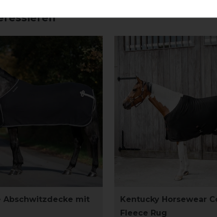
eressieren
 Abschwitzdecke mit
Kentucky Horsewear C
Fleece Rug