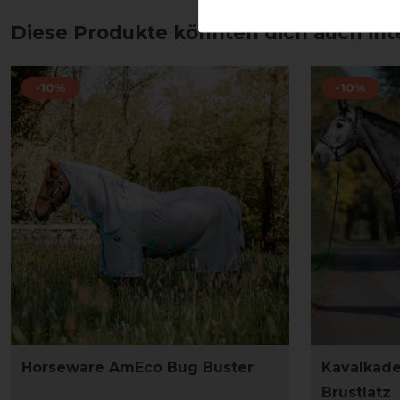
Diese Produkte könnten dich auch int
-10%
-10%
Horseware AmEco Bug Buster
Kavalkade
Brustlatz