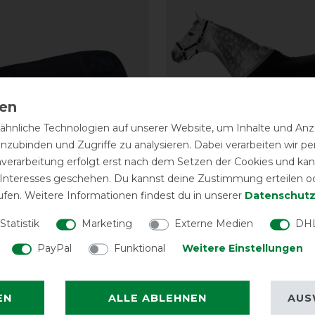
hnliche Technologien auf unserer Website, um Inhalte und Anze
inzubinden und Zugriffe zu analysieren. Dabei verarbeiten wir 
nverarbeitung erfolgt erst nach dem Setzen der Cookies und kann
 Interesses geschehen. Du kannst deine Zustimmung erteilen o
ufen. Weitere Informationen findest du in unserer
Daten­schutz
Statistik
Marketing
Externe Medien
DHL
Basic
Eskadron Basics
PayPal
Funktional
Weitere Einstellungen
weiterung
Abschwitzdecke Fleec
89,95 € *
EN
ALLE ABLEHNEN
AUS
ARTIKEL MERKEN
ARTIKEL MER