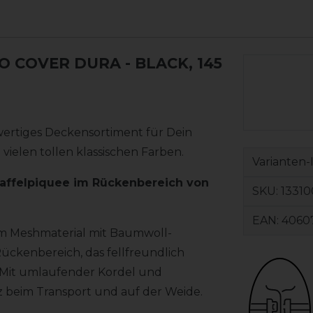
RO COVER DURA
- BLACK, 145
hwertiges Deckensortiment für Dein
ielen tollen klassischen Farben.
Varianten-
affelpiquee im Rückenbereich von
SKU:
13310
EAN:
4060
em Meshmaterial mit Baumwoll-
ückenbereich, das fellfreundlich
 Mit umlaufender Kordel und
 beim Transport und auf der Weide.