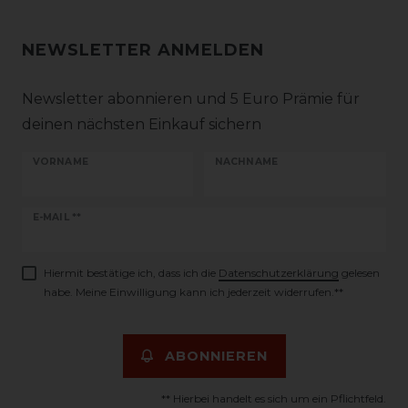
NEWSLETTER ANMELDEN
Newsletter abonnieren und 5 Euro Prämie für
deinen nächsten Einkauf sichern
VORNAME
NACHNAME
Newsletter
E-MAIL **
Honig
Hiermit bestätige ich, dass ich die
Daten­schutz­erklärung
gelesen
habe. Meine Einwilligung kann ich jederzeit widerrufen.**
ABONNIEREN
** Hierbei handelt es sich um ein Pflichtfeld.