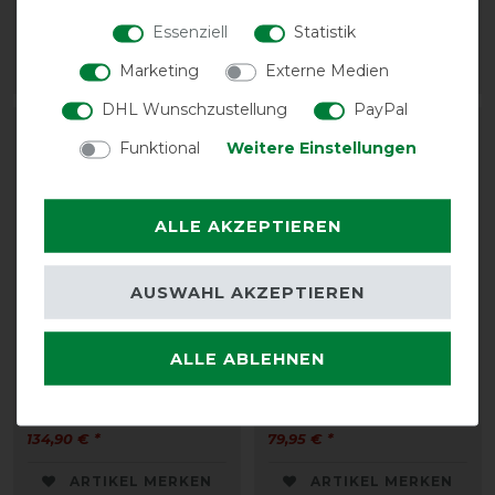
Dura
Delta Fleecelining
Essenziell
Statistik
79,95 € *
129,90 € *
Marketing
Externe Medien
ARTIKEL MERKEN
ARTIKEL MERKEN
DHL Wunschzustellung
PayPal
Funktional
Weitere Einstellungen
ALLE AKZEPTIEREN
AUSWAHL AKZEPTIEREN
ALLE ABLEHNEN
Eskadron Basics
Eskadron Basics
Ausreitdecke Softshell
Fliegendecke Pro Cover
Fleece
Dura
134,90 € *
79,95 € *
ARTIKEL MERKEN
ARTIKEL MERKEN