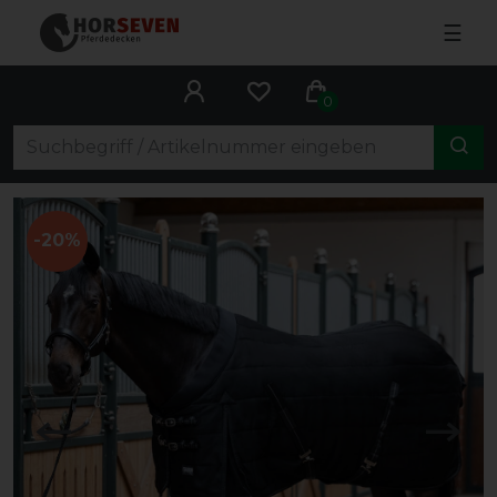
☰
0
-20%