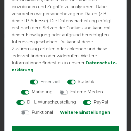
einzubinden und Zugriffe zu analysieren. Dabei
DETAILS ZUR PRODUKTSICHERHEIT
verarbeiten wir personenbezogene Daten (z.B.
deine IP-Adresse). Die Datenverarbeitung erfolgt
erst nach dem Setzen der Cookies und kann mit
deiner Einwilligung oder aufgrund berechtigten
Das perfekte Zubehör für dich
Interesses geschehen. Du kannst deine
Zustimmung erteilen oder ablehnen und diese
-10%
jederzeit ändern oder widerrufen. Weitere
Informationen findest du in unserer
Daten­schutz­
erklärung
.
Essenziell
Statistik
Marketing
Externe Medien
DHL Wunschzustellung
PayPal
Funktional
Weitere Einstellungen
Eskadron Basics
Eskadron Basics
Weidedecke Omega
Weidedecke Beta 150g -
250g - Darknavy
Darknavy