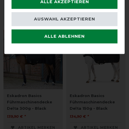
ALLE AKZEPTIEREN
199,90 € *
vorher 154,90 €
139,45 € *
AUSWAHL AKZEPTIEREN
ARTIKEL MERKEN
ARTIKEL MERKEN
ALLE ABLEHNEN
Eskadron Basics
Eskadron Basics
Führmaschinendecke
Führmaschinendecke
Delta 300g - Black
Delta 150g - Black
139,90 € *
134,90 € *
ARTIKEL MERKEN
ARTIKEL MERKEN