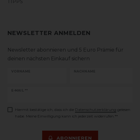
TIPPS
NEWSLETTER ANMELDEN
Newsletter abonnieren und 5 Euro Prämie für
deinen nächsten Einkauf sichern
VORNAME
NACHNAME
Newsletter
E-MAIL **
Honig
Hiermit bestätige ich, dass ich die
Daten­schutz­erklärung
gelesen
habe. Meine Einwilligung kann ich jederzeit widerrufen.**
ABONNIEREN