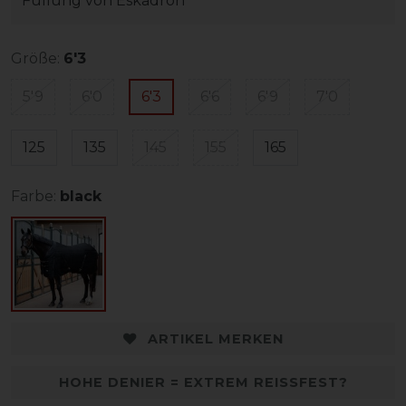
Füllung von Eskadron
Größe:
6'3
5'9
6'0
6'3
6'6
6'9
7'0
125
135
145
155
165
Farbe:
black
ARTIKEL MERKEN
HOHE DENIER = EXTREM REISSFEST?