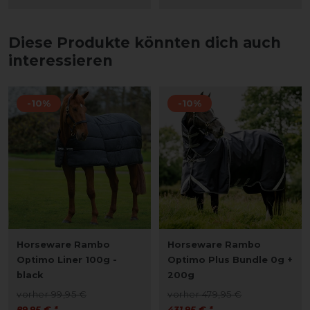
Diese Produkte könnten dich auch
interessieren
-10%
-10%
Horseware Rambo
Horseware Rambo
Optimo Liner 100g -
Optimo Plus Bundle 0g +
black
200g
vorher 99,95 €
vorher 479,95 €
89,95 € *
431,95 € *