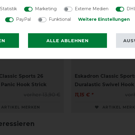
Statistik
Marketing
Externe Medien
DHL
PayPal
Funktional
Weitere Einstellungen
EN
ALLE ABLEHNEN
AUS
Classic Sports 26
Eskadron Classic Sport
 Panic Hook Strick
Duralastic Swivel Hook 
vorher 13,90 €
11,15 € *
vor
ARTIKEL MERKEN
ARTIKEL MER
eressieren