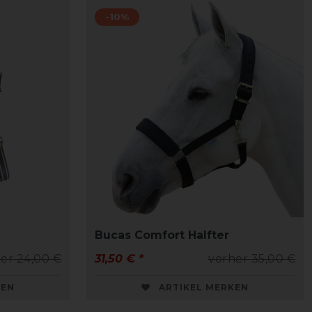
-10%
Bucas Comfort Halfter
er 24,00 €
31,50 € *
vorher 35,00 €
KEN
ARTIKEL MERKEN