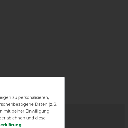
igen zu personalisieren,
personenbezogene Daten (z.B.
-20%
 mit deiner Einwilligung
der ablehnen und diese
­erklärung
.