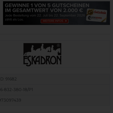
ID:
91682
6-832-380-18/P1
973097439