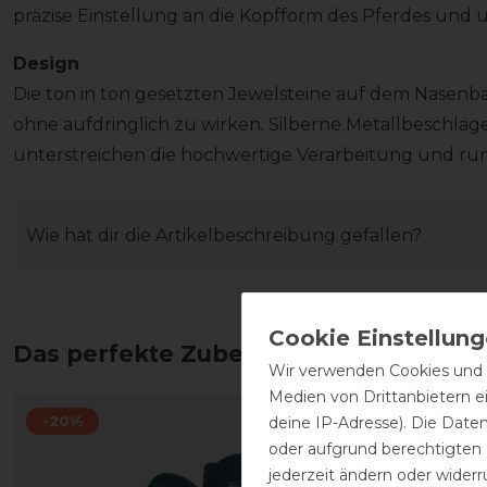
präzise Einstellung an die Kopfform des Pferdes und u
Design
Die ton in ton gesetzten Jewelsteine auf dem Nasenb
ohne aufdringlich zu wirken. Silberne Metallbeschläge 
unterstreichen die hochwertige Verarbeitung und rund
Wie hat dir die Artikelbeschreibung gefallen?
Das perfekte Zubehör für dich
Wir verwenden Cookies und ä
Medien von Drittanbietern e
-20%
-20%
deine IP-Adresse). Die Date
oder aufgrund berechtigten
jederzeit ändern oder widerr