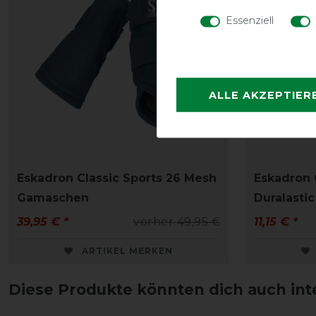
Essenziell
ALLE AKZEPTIER
Eskadron Classic Sports 26 Mesh
Eskadron 
Gamaschen
Duralastic
39,95 € *
vorher 49,95 €
11,15 € *
ARTIKEL MERKEN
Diese Produkte könnten dich auch int