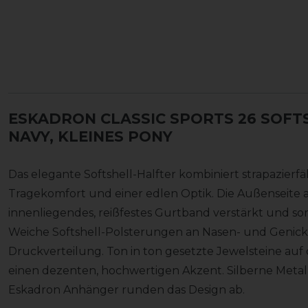
ESKADRON CLASSIC SPORTS 26 SOFT
NAVY, KLEINES PONY
Das elegante Softshell-Halfter kombiniert strapazierf
Tragekomfort und einer edlen Optik. Die Außenseite a
innenliegendes, reißfestes Gurtband verstärkt und sorgt
Weiche Softshell-Polsterungen an Nasen- und Genic
Druckverteilung. Ton in ton gesetzte Jewelsteine au
einen dezenten, hochwertigen Akzent. Silberne Metallb
Eskadron Anhänger runden das Design ab.