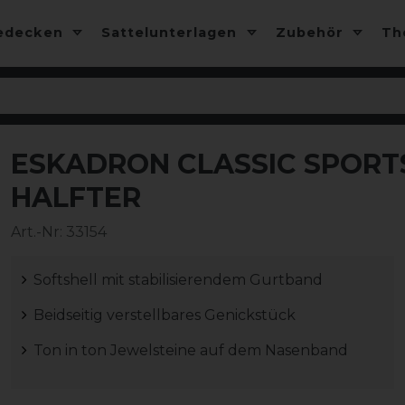
edecken
Sattelunterlagen
Zubehör
T
ESKADRON CLASSIC SPORTS
HALFTER
Art.-Nr:
33154
Softshell mit stabilisierendem Gurtband
Beidseitig verstellbares Genickstück
Ton in ton Jewelsteine auf dem Nasenband