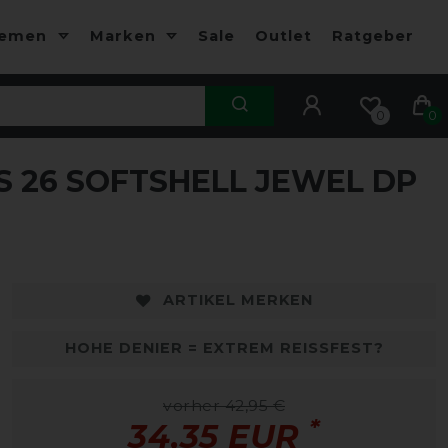
hemen
Marken
Sale
Outlet
Ratgeber
0
0
 26 SOFTSHELL JEWEL DP
ARTIKEL MERKEN
HOHE DENIER = EXTREM REISSFEST?
vorher 42,95 €
*
34,35 EUR