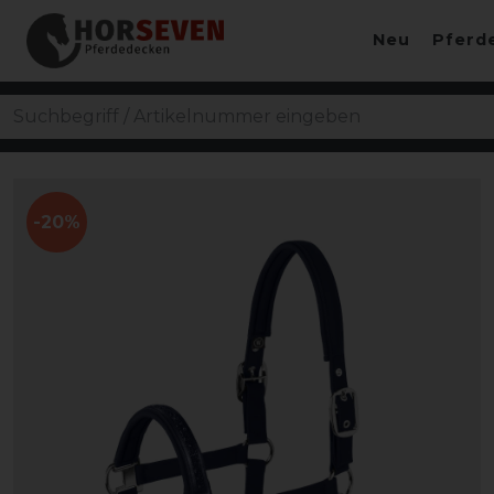
Neu
Pferd
-20%