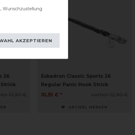
 Wunschzustellung
WAHL AKZEPTIEREN
s 26
Eskadron Classic Sports 26
Strick
Regular Panic Hook Strick
her 13,90 €
10,35 € *
vorher 12,90 €
KEN
ARTIKEL MERKEN