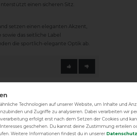
nterstützt einen sicheren Sitz.
and setzen einen eleganten Akzent,
sowie das seitliche Label
en die sportlich-elegante Optik ab.
hnliche Technologien auf unserer Website, um Inhalte und Anze
inzubinden und Zugriffe zu analysieren. Dabei verarbeiten wir 
-20%
nverarbeitung erfolgt erst nach dem Setzen der Cookies und kann
 Interesses geschehen. Du kannst deine Zustimmung erteilen o
ufen. Weitere Informationen findest du in unserer
Daten­schutz