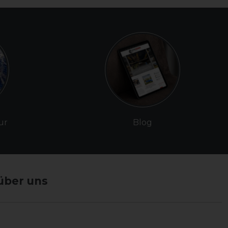
ur
Blog
über uns