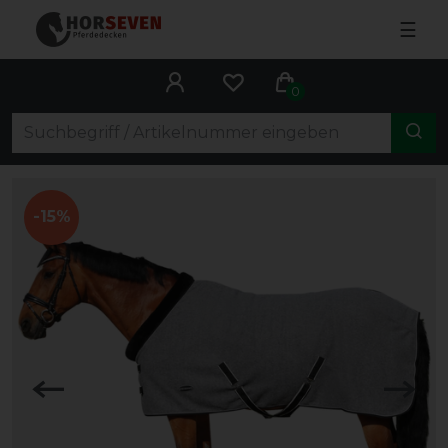
☰
0
-15%