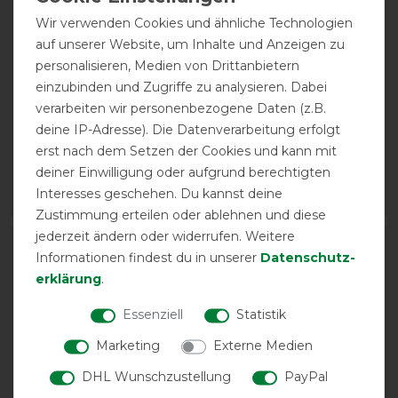
Wir verwenden Cookies und ähnliche Technologien
auf unserer Website, um Inhalte und Anzeigen zu
personalisieren, Medien von Drittanbietern
Euroriding Outdoor-
Euroriding Outdoor
einzubinden und Zugriffe zu analysieren. Dabei
Decke Think Green,
Decke Narva 1200D
verarbeiten wir personenbezogene Daten (z.B.
Recycling 100g
400g
deine IP-Adresse). Die Datenverarbeitung erfolgt
vorher 89,95 €
vorher 99,95 €
erst nach dem Setzen der Cookies und kann mit
67,45 € *
84,95 € *
deiner Einwilligung oder aufgrund berechtigten
Interesses geschehen. Du kannst deine
ARTIKEL MERKEN
ARTIKEL MERKEN
Zustimmung erteilen oder ablehnen und diese
jederzeit ändern oder widerrufen. Weitere
-25%
-15%
Informationen findest du in unserer
Daten­schutz­
erklärung
.
Essenziell
Statistik
Marketing
Externe Medien
DHL Wunschzustellung
PayPal