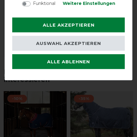
Funktional
Weitere Einstellungen
Euroriding Outdoor-
Euroriding Outdoor
Decke Think Green,
Decke Narva 1200D
ALLE AKZEPTIEREN
Recycling 50g
250g
vorher 79,95 €
vorher 89,95 €
59,95 € *
76,45 € *
AUSWAHL AKZEPTIEREN
ARTIKEL MERKEN
ARTIKEL MERKEN
ALLE ABLEHNEN
Diese Produkte könnten dich auch
interessieren
-10%
-35%