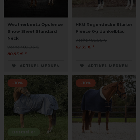
Weatherbeeta Opulence
HKM Regendecke Starter
Show Sheet Standard
Fleece 0g dunkelblau
Neck
vorher 95,95 €
vorher 89,95 €
62,35 € *
80,95 € *
ARTIKEL MERKEN
ARTIKEL MERKEN
-10%
-10%
Bestseller