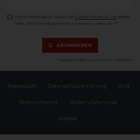
Honig
Hiermit bestätige ich, dass ich die
Daten­schutz­erklärung
gelesen
habe. Meine Einwilligung kann ich jederzeit widerrufen.**
ABONNIEREN
** Hierbei handelt es sich um ein Pflichtfeld.
Impressum
Daten­schutz­erklärung
AGB
Widerrufs­recht
Widerrufs­formular
Kontakt