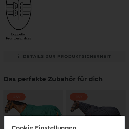
Doppelter
Frontverschluss
DETAILS ZUR PRODUKTSICHERHEIT
Das perfekte Zubehör für dich
-25%
-15%