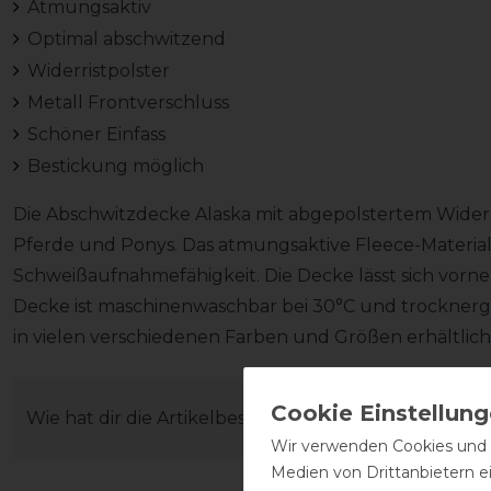
Atmungsaktiv
Optimal abschwitzend
Widerristpolster
Metall Frontverschluss
Schöner Einfass
Bestickung möglich
Die Abschwitzdecke Alaska mit abgepolstertem Widerri
Pferde und Ponys. Das atmungsaktive Fleece-Material
Schweißaufnahmefähigkeit. Die Decke lässt sich vorne 
Decke ist maschinenwaschbar bei 30°C und trocknerge
in vielen verschiedenen Farben und Größen erhältlich
Wie hat dir die Artikelbeschreibung gefallen?
Wir verwenden Cookies und ä
Medien von Drittanbietern e