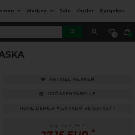
hemen
Marken
Sale
Outlet
Ratgeber
0
0
ASKA
ARTIKEL MERKEN
GRÖSSENTABELLE
HOHE DENIER = EXTREM REISSFEST?
vorher 31,95 €
*
27,15 EUR