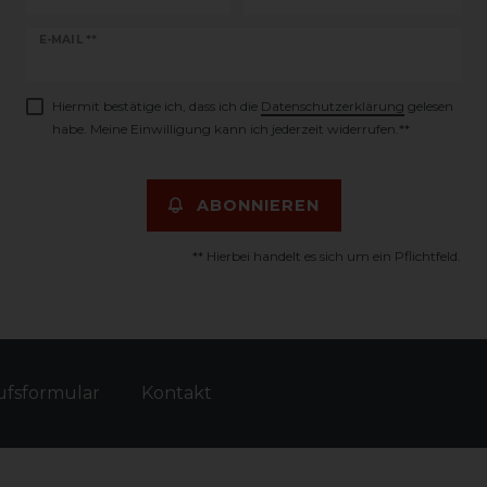
Newsletter
E-MAIL **
Honig
Hiermit bestätige ich, dass ich die
Daten­schutz­erklärung
gelesen
habe. Meine Einwilligung kann ich jederzeit widerrufen.**
ABONNIEREN
** Hierbei handelt es sich um ein Pflichtfeld.
fs­formular
Kontakt