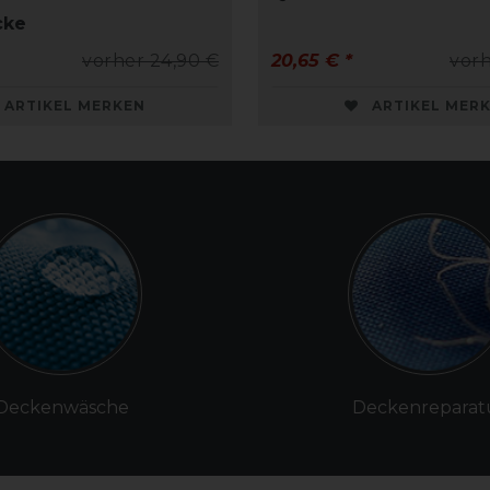
cke
vorher 24,90 €
20,65 € *
vorh
ARTIKEL MERKEN
ARTIKEL MER
Deckenwäsche
Deckenreparat