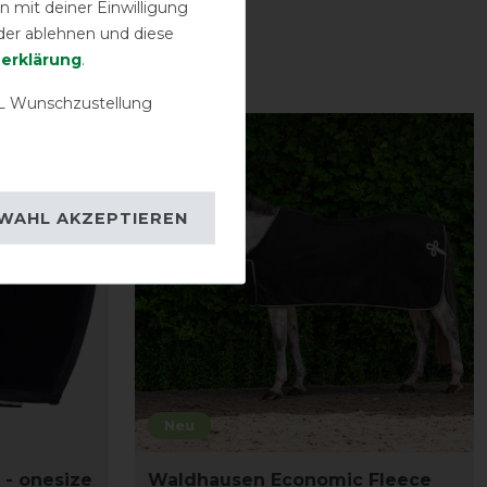
 mit deiner Einwilligung
der ablehnen und diese
­erklärung
.
 Wunschzustellung
WAHL AKZEPTIEREN
Neu
 - onesize
Waldhausen Economic Fleece