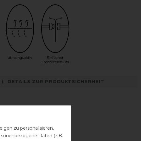
atmungsaktiv
Einfacher
Frontverschluss
DETAILS ZUR PRODUKTSICHERHEIT
igen zu personalisieren,
personenbezogene Daten (z.B.