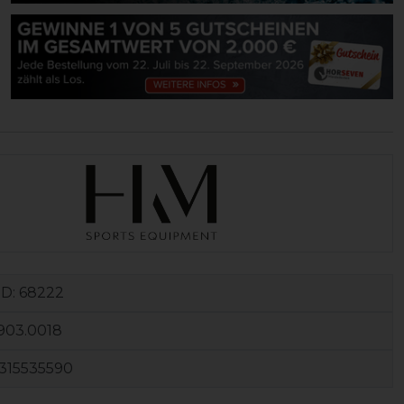
ID:
68222
903.0018
315535590