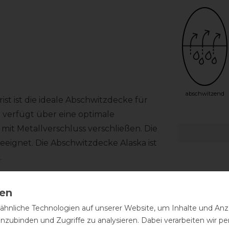
abschwitzend
st ist die ideale Abschwitzdecke für
 verfügt über eine optimale
mit Metallverschluss verschließen. Die
eignet. Die Abschwitzdecke Alaska ist
.
hnliche Technologien auf unserer Website, um Inhalte und Anze
inzubinden und Zugriffe zu analysieren. Dabei verarbeiten wir 