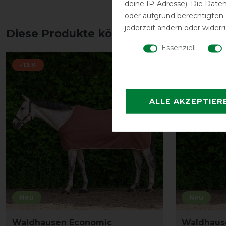
deine IP-Adresse). Die Date
oder aufgrund berechtigten
jederzeit ändern oder widerr
Diese Produkte könnten dich auch int
Essenziell
-13%
-13%
ALLE AKZEPTIER
Neu
Neu
Waldhausen Economic
Waldhaus