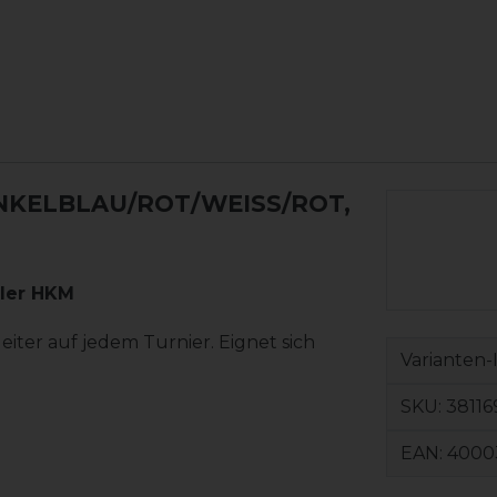
NKELBLAU/ROT/WEISS/ROT, 1
ler HKM
iter auf jedem Turnier. Eignet sich
Varianten-
SKU:
38116
EAN:
4000