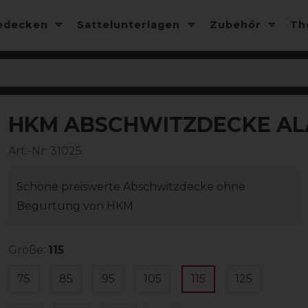
edecken
Sattelunterlagen
Zubehör
T
HKM ABSCHWITZDECKE AL
Art.-Nr:
31025
Schöne preiswerte Abschwitzdecke ohne
Begurtung von HKM
Größe:
115
75
85
95
105
115
125