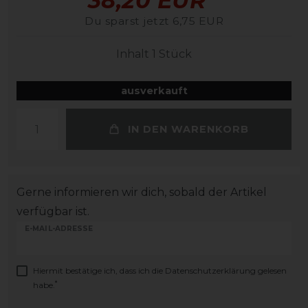
38,20 EUR
Du sparst jetzt 6,75 EUR
Inhalt
1
Stück
ausverkauft
IN DEN WARENKORB
Gerne informieren wir dich, sobald der Artikel
verfügbar ist.
E-MAIL-ADRESSE
Hiermit bestätige ich, dass ich die
Daten­schutz­erklärung
gelesen
*
habe.