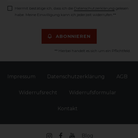
Hiermit bestätige ich, dass ich die
Daten­schutz­erklärung
gelesen
habe. Meine Einwilligung kann ich jederzeit widerrufen.**
ABONNIEREN
** Hierbei handelt es sich um ein Pflichtfeld.
Impressum
Daten­schutz­erklärung
AGB
Widerrufs­recht
Widerrufs­formular
Kontakt
Blog