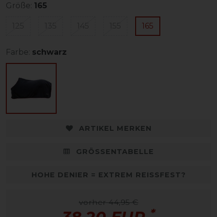
Größe:
165
125
135
145
155
165
Farbe:
schwarz
ARTIKEL MERKEN
GRÖSSENTABELLE
HOHE DENIER = EXTREM REISSFEST?
vorher 44,95 €
*