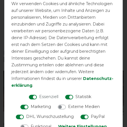
abschwitzend
atmungsaktiv
Einfacher
Wir verwenden Cookies und ähnliche Technologien
Frontverschluss
auf unserer Website, um Inhalte und Anzeigen zu
personalisieren, Medien von Drittanbietern
DETAILS ZUR PRODUKTSICHERHEIT
einzubinden und Zugriffe zu analysieren. Dabei
verarbeiten wir personenbezogene Daten (z.B.
deine IP-Adresse). Die Datenverarbeitung erfolgt
erst nach dem Setzen der Cookies und kann mit
deiner Einwilligung oder aufgrund berechtigten
Diese Produkte könnten dich auch
Interesses geschehen. Du kannst deine
interessieren
Zustimmung erteilen oder ablehnen und diese
jederzeit ändern oder widerrufen. Weitere
-10%
-20%
Informationen findest du in unserer
Daten­schutz­
erklärung
.
Essenziell
Statistik
Marketing
Externe Medien
DHL Wunschzustellung
PayPal
Funktional
Weitere Einstellungen