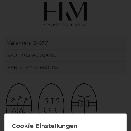
Varianten-ID:
67614
SKU:
140319100.0040
EAN:
4057052680205