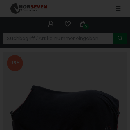
☰
0
-15%