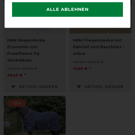
ALLE ABLEHNEN
HKM Regendecke
HKM Fliegendecke mit
Economic mit
Halsteil und Bauchlatz -
Polarfleece 0g
zebra
dunkelblau
vorher 48,95 €
vorher 69,95 €
41,60 € *
59,45 € *
ARTIKEL MERKEN
ARTIKEL MERKEN
-15%