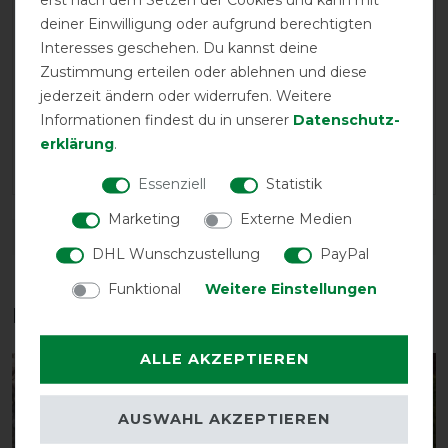
deiner Einwilligung oder aufgrund berechtigten
19.03.2023
Interesses geschehen. Du kannst deine
Habe die Decke für unser Shetty Mix gekauft. Passt,
Zustimmung erteilen oder ablehnen und diese
schön leicht und hält dicht
jederzeit ändern oder widerrufen. Weitere
Informationen findest du in unserer
Daten­schutz­
24.02.2023
erklärung
.
Alles super
Essenziell
Statistik
Marketing
Externe Medien
DETAILS ZUR PRODUKTSICHERHEIT
DHL Wunschzustellung
PayPal
Funktional
Weitere Einstellungen
Das perfekte Zubehör für dich
ALLE AKZEPTIEREN
-15%
-15%
AUSWAHL AKZEPTIEREN