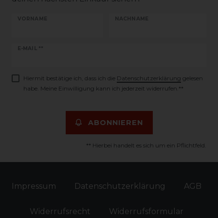
VORNAME
NACHNAME
Newsletter
E-MAIL **
Honig
Hiermit bestätige ich, dass ich die
Daten­schutz­erklärung
gelesen
habe. Meine Einwilligung kann ich jederzeit widerrufen.**
ABONNIEREN
** Hierbei handelt es sich um ein Pflichtfeld.
Impressum
Daten­schutz­erklärung
AGB
Widerrufs­recht
Widerrufs­formular