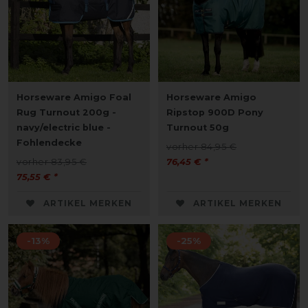
Horseware Amigo Foal
Horseware Amigo
Rug Turnout 200g -
Ripstop 900D Pony
navy/electric blue -
Turnout 50g
Fohlendecke
vorher 84,95 €
vorher 83,95 €
76,45 € *
75,55 € *
ARTIKEL MERKEN
ARTIKEL MERKEN
-13%
-25%