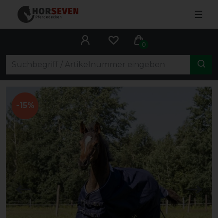
☰
0
-15%