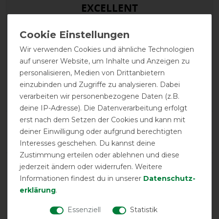
EXCELLENT
HKM Kühldecke
EquineCarePro
Wir verwenden Cookies und ähnliche Technologien
auf unserer Website, um Inhalte und Anzeigen zu
personalisieren, Medien von Drittanbietern
Product Reviews
einzubinden und Zugriffe zu analysieren. Dabei
1
verarbeiten wir personenbezogene Daten (z.B.
deine IP-Adresse). Die Datenverarbeitung erfolgt
erst nach dem Setzen der Cookies und kann mit
Product Rating
deiner Einwilligung oder aufgrund berechtigten
5
/
5
Interesses geschehen. Du kannst deine
Zustimmung erteilen oder ablehnen und diese
jederzeit ändern oder widerrufen. Weitere
product experience
Informationen findest du in unserer
Daten­schutz­
erklärung
.
calculated from 1 customer reviews
Essenziell
Statistik