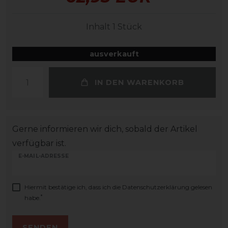
Inhalt
1
Stück
ausverkauft
IN DEN WARENKORB
Gerne informieren wir dich, sobald der Artikel
verfügbar ist.
E-MAIL-ADRESSE
Hiermit bestätige ich, dass ich die
Daten­schutz­erklärung
gelesen
*
habe.
SENDEN