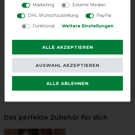
Positive
100%
Marketing
Externe Medien
Neutral
0%
DHL Wunschzustellung
PayPal
Negative
0%
Funktional
Weitere Einstellungen
LATEST REVIEWS
ALLE AKZEPTIEREN
14.07.2026
Top Decke super leichter und weicher Stoff - ich habe
nur ein dünnes Bauchbinde einnähen lassen, denn
AUSWAHL AKZEPTIEREN
beim wälzen würde die Decke nicht halten…
ALLE ABLEHNEN
DETAILS ZUR PRODUKTSICHERHEIT
Das perfekte Zubehör für dich