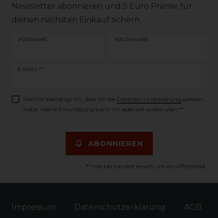
Newsletter abonnieren und 5 Euro Prämie für
deinen nächsten Einkauf sichern
VORNAME
NACHNAME
Newsletter
E-MAIL **
Honig
Hiermit bestätige ich, dass ich die
Daten­schutz­erklärung
gelesen
habe. Meine Einwilligung kann ich jederzeit widerrufen.**
ABONNIEREN
** Hierbei handelt es sich um ein Pflichtfeld.
Impressum
Daten­schutz­erklärung
AGB