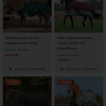
Waldhausen Shetty
HKM Highneckdecke
Regendecke 100g
Yukon 600D mit
Polarfleece
vorher 49,95 €
43,45 € *
vorher 83,95 €
71,35 € *
ARTIKEL MERKEN
ARTIKEL MERKEN
-13%
-10%