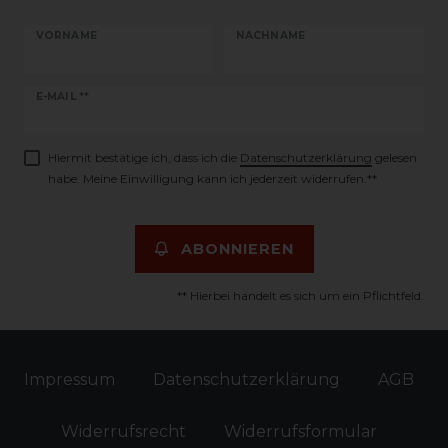
VORNAME
NACHNAME
Newsletter
E-MAIL **
Honig
Hiermit bestätige ich, dass ich die
Daten­schutz­erklärung
gelesen
habe. Meine Einwilligung kann ich jederzeit widerrufen.**
ABONNIEREN
** Hierbei handelt es sich um ein Pflichtfeld.
Impressum
Daten­schutz­erklärung
AGB
Widerrufs­recht
Widerrufs­formular