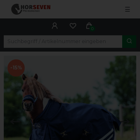
☰
0
-15%