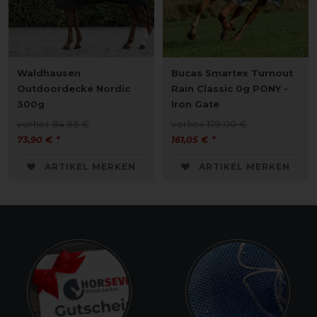
Waldhausen
Bucas Smartex Turnout
Outdoordecke Nordic
Rain Classic 0g PONY -
300g
Iron Gate
vorher 84,95 €
vorher 179,00 €
73,90 € *
161,05 € *
ARTIKEL MERKEN
ARTIKEL MERKEN