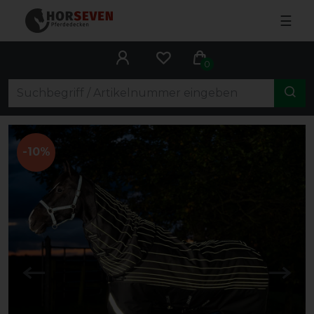
☰
0
-10%