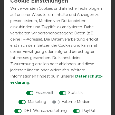
Wir verwenden Cookies und ähnliche Technologien
Wie hat dir die Artikelbeschreibung
auf unserer Website, um Inhalte und Anzeigen zu
gefallen?
personalisieren, Medien von Drittanbietern
einzubinden und Zugriffe zu analysieren. Dabei
verarbeiten wir personenbezogene Daten (z.B.
deine IP-Adresse). Die Datenverarbeitung erfolgt
erst nach dem Setzen der Cookies und kann mit
deiner Einwilligung oder aufgrund berechtigten
Interesses geschehen. Du kannst deine
Zustimmung erteilen oder ablehnen und diese
jederzeit ändern oder widerrufen. Weitere
Varianten-ID:
80510
Informationen findest du in unserer
Daten­schutz­
erklärung
.
SKU:
AANPY0-KRFK-81
Essenziell
Statistik
EAN:
0649982718192
Marketing
Externe Medien
DHL Wunschzustellung
PayPal