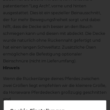
patentierten "Leg Arch", vorne und hinten
ausgestattet. Dies ist ein spezieller Beinausschnitt,
der für mehr Bewegungsfreiheit sorgt und dabei
hilft, dass die Decke sich besser an den Bauch
schmiegen kann und diesen mit abdeckt. Die Decke
wurde natürlich ohne Rückennaht gefertigt und
hat einen langen Schweiflatz. Zusätzliche Ösen
ermöglichen die Befestigung optionaler
Beinschnüre (nicht im Lieferumfang).
Hinweis
Wenn die Rückenlänge deines Pferdes zwischen
zwei Größen liegt empfehlen wir die kleinere Größe,
da Horseware Pferdedecken großzügig geschnitten
sind.