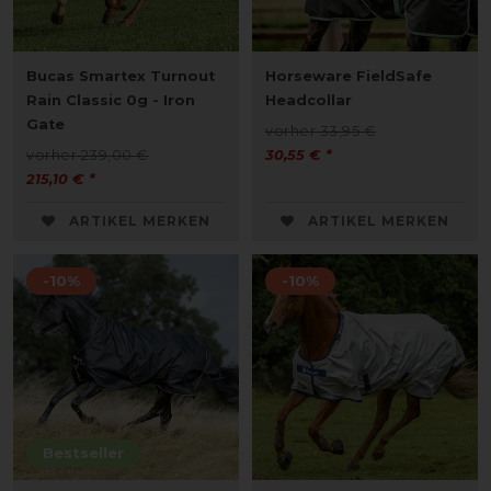
Bucas Smartex Turnout
Horseware FieldSafe
Rain Classic 0g - Iron
Headcollar
Gate
vorher 33,95 €
vorher 239,00 €
30,55 € *
215,10 € *
ARTIKEL MERKEN
ARTIKEL MERKEN
-10%
-10%
Bestseller