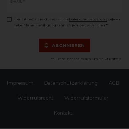
Newsletter
E-MAIL **
Honig
Hiermit bestätige ich, dass ich die
Daten­schutz­erklärung
gelesen
habe. Meine Einwilligung kann ich jederzeit widerrufen.**
ABONNIEREN
** Hierbei handelt es sich um ein Pflichtfeld.
Impressum
Daten­schutz­erklärung
AGB
Widerrufs­recht
Widerrufs­formular
Kontakt