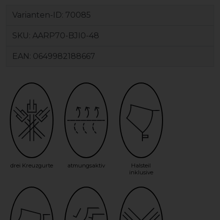
Varianten-ID:
70085
SKU:
AARP70-BJI0-48
EAN:
0649982188667
drei Kreuzgurte
atmungsaktiv
Halsteil
inklusive