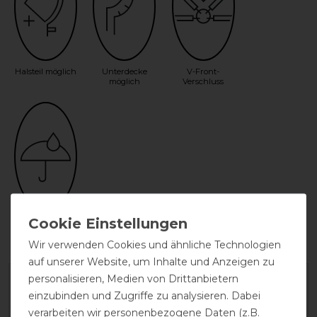
Halsteil möglich
Unterdecke
V-Front-
möglich
Verschluss
wasserdicht
Wir verwenden Cookies und ähnliche Technologien
auf unserer Website, um Inhalte und Anzeigen zu
personalisieren, Medien von Drittanbietern
Herstellergarantie
einzubinden und Zugriffe zu analysieren. Dabei
verarbeiten wir personenbezogene Daten (z.B.