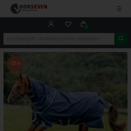
☰
0
-25%