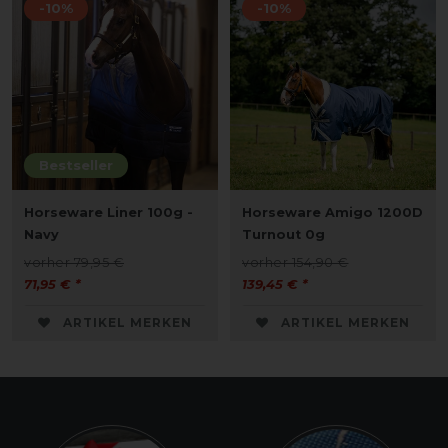
-10%
-10%
Bestseller
Horseware Liner 100g -
Horseware Amigo 1200D
Navy
Turnout 0g
vorher 79,95 €
vorher 154,90 €
71,95 € *
139,45 € *
ARTIKEL MERKEN
ARTIKEL MERKEN