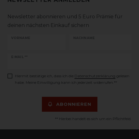
NEWSLETTER ANMELDEN
Newsletter abonnieren und 5 Euro Prämie für
deinen nächsten Einkauf sichern
VORNAME
NACHNAME
Newsletter
E-MAIL **
Honig
Hiermit bestätige ich, dass ich die
Daten­schutz­erklärung
gelesen
habe. Meine Einwilligung kann ich jederzeit widerrufen.**
ABONNIEREN
** Hierbei handelt es sich um ein Pflichtfeld.