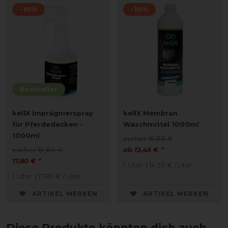
-10%
-10%
Bestseller
kellX Imprägnierspray
kellX Membran
für Pferdedecken -
Waschmittel 1000ml
1000ml
vorher 15,90 €
vorher 19,80 €
ab 13,45 € *
17,80 € *
1
Liter
| 14,30 € / Liter
1
Liter
| 17,80 € / Liter
ARTIKEL MERKEN
ARTIKEL MERKEN
Diese Produkte könnten dich auch