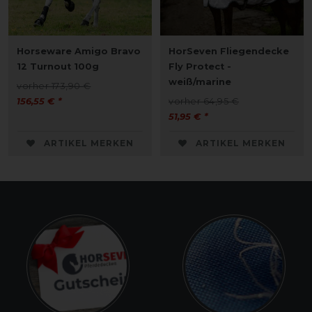
Horseware Amigo Bravo
HorSeven Fliegendecke
12 Turnout 100g
Fly Protect -
weiß/marine
vorher 173,90 €
156,55 € *
vorher 64,95 €
51,95 € *
ARTIKEL MERKEN
ARTIKEL MERKEN