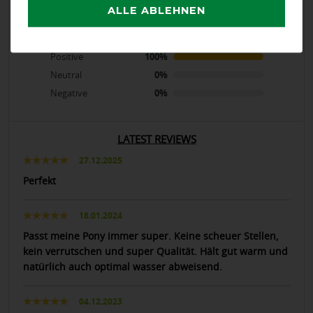
ALLE ABLEHNEN
calculated from 4 customer reviews
Positive
100%
Neutral
0%
Negative
0%
LATEST REVIEWS
27.12.2025
Perfekt
18.01.2024
Passt meine Pony immer super. Keine scheuer Stellen,
kein verrutschen und super Qualität. Hält gut warm und
natürlich auch optimal wasser abweisend.
04.12.2023