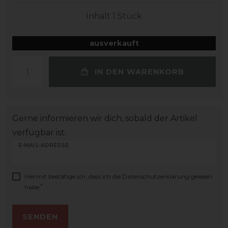
Inhalt
1
Stück
ausverkauft
IN DEN WARENKORB
Gerne informieren wir dich, sobald der Artikel
verfügbar ist.
E-MAIL-ADRESSE
Hiermit bestätige ich, dass ich die
Daten­schutz­erklärung
gelesen
*
habe.
SENDEN