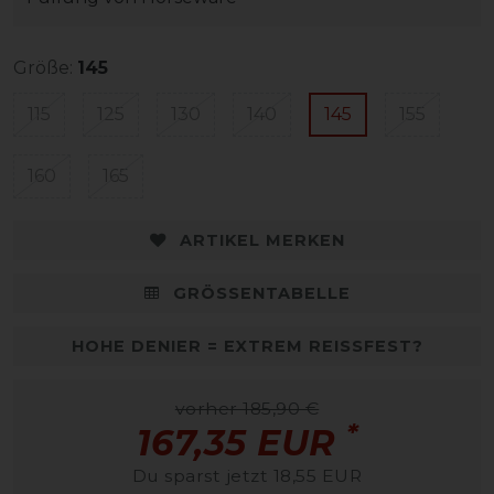
Größe:
145
115
125
130
140
145
155
160
165
ARTIKEL MERKEN
GRÖSSENTABELLE
HOHE DENIER = EXTREM REISSFEST?
vorher 185,90 €
*
167,35 EUR
Du sparst jetzt 18,55 EUR