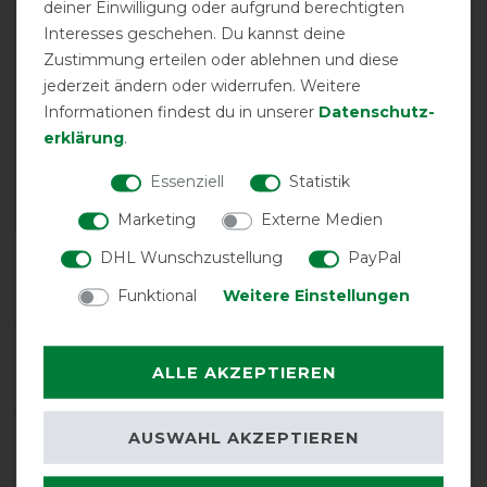
deiner Einwilligung oder aufgrund berechtigten
Interesses geschehen. Du kannst deine
Zustimmung erteilen oder ablehnen und diese
jederzeit ändern oder widerrufen. Weitere
EXCELLENT
Informationen findest du in unserer
Daten­schutz­
erklärung
.
Horseware Amigo Bravo 12
Turnout Medium 250g -
Navy/Blue/Strong Blue &
Essenziell
Statistik
Black
Marketing
Externe Medien
Product Reviews
DHL Wunschzustellung
PayPal
4
Funktional
Weitere Einstellungen
Product Rating
ALLE AKZEPTIEREN
5
/
5
AUSWAHL AKZEPTIEREN
product experience