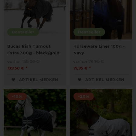
Bestseller
Bestseller
Bucas Irish Turnout
Horseware Liner 100g -
Extra 300g - black/gold
Navy
vorher 155,00 €
vorher 79,95 €
139,50 € *
71,95 € *
ARTIKEL MERKEN
ARTIKEL MERKEN
-10%
-20%