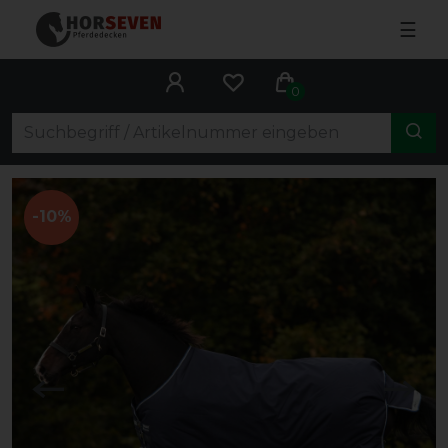
☰
0
-10%