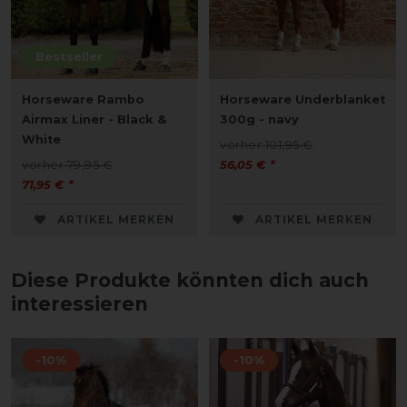
Bestseller
Horseware Rambo
Horseware Underblanket
Airmax Liner - Black &
300g - navy
White
vorher 101,95 €
vorher 79,95 €
56,05 € *
71,95 € *
ARTIKEL MERKEN
ARTIKEL MERKEN
Diese Produkte könnten dich auch
interessieren
-10%
-10%