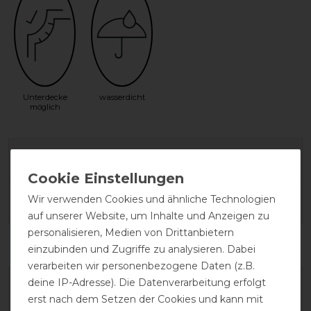
Unterdecke
wasserdicht
möglich
Herstellergarantie
Wir verwenden Cookies und ähnliche Technologien
Wasch- und Pflegehinweis
auf unserer Website, um Inhalte und Anzeigen zu
personalisieren, Medien von Drittanbietern
einzubinden und Zugriffe zu analysieren. Dabei
verarbeiten wir personenbezogene Daten (z.B.
deine IP-Adresse). Die Datenverarbeitung erfolgt
erst nach dem Setzen der Cookies und kann mit