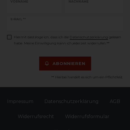
VORNAME
NACHNAME
Newsletter
E-MAIL **
Honig
Hiermit bestätige ich, dass ich die
Daten­schutz­erklärung
gelesen
habe. Meine Einwilligung kann ich jederzeit widerrufen.**
ABONNIEREN
** Hierbei handelt es sich um ein Pflichtfeld.
Impressum
Daten­schutz­erklärung
AGB
Widerrufs­recht
Widerrufs­formular