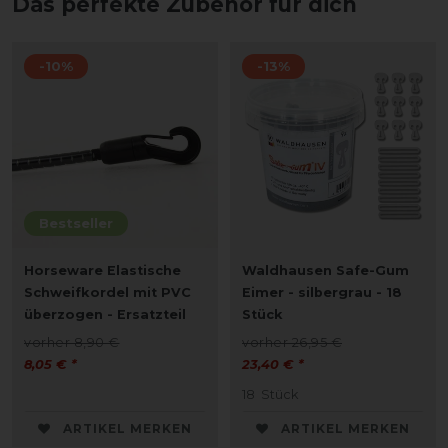
Das perfekte Zubehör für dich
-10%
-13%
Bestseller
Horseware Elastische
Waldhausen Safe-Gum
Schweifkordel mit PVC
Eimer - silbergrau - 18
überzogen - Ersatzteil
Stück
vorher 8,90 €
vorher 26,95 €
8,05 € *
23,40 € *
18
Stück
ARTIKEL MERKEN
ARTIKEL MERKEN