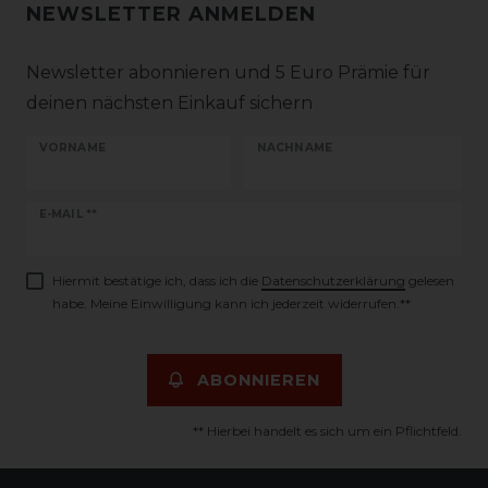
NEWSLETTER ANMELDEN
Newsletter abonnieren und 5 Euro Prämie für
deinen nächsten Einkauf sichern
VORNAME
NACHNAME
Newsletter
E-MAIL **
Honig
Hiermit bestätige ich, dass ich die
Daten­schutz­erklärung
gelesen
habe. Meine Einwilligung kann ich jederzeit widerrufen.**
ABONNIEREN
** Hierbei handelt es sich um ein Pflichtfeld.