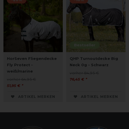
Bestseller
HorSeven Fliegendecke
QHP Turnoutdecke Big
Fly Protect -
Neck 0g - Schwarz
weiß/marine
vorher 84,95 €
vorher 64,95 €
76,45 € *
51,95 € *
ARTIKEL MERKEN
ARTIKEL MERKEN