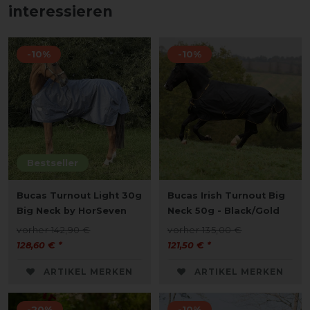
interessieren
-10%
-10%
Bestseller
Bucas Turnout Light 30g
Bucas Irish Turnout Big
Big Neck by HorSeven
Neck 50g - Black/Gold
vorher 142,90 €
vorher 135,00 €
128,60 € *
121,50 € *
ARTIKEL MERKEN
ARTIKEL MERKEN
-20%
-10%