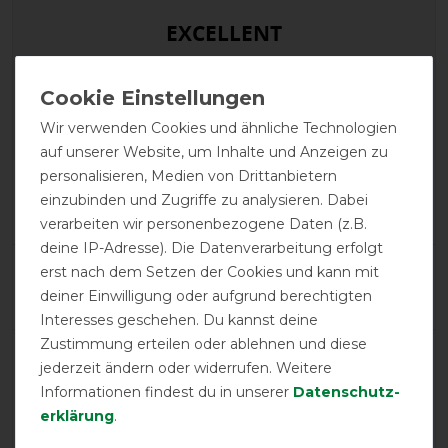
EXCELLENT
Horseware Amigo Bravo 12
XL Original Turnout Lite 0g -
Navy/Navy & Red -
Wir verwenden Cookies und ähnliche Technologien
Weidedecke - Regendecke
auf unserer Website, um Inhalte und Anzeigen zu
personalisieren, Medien von Drittanbietern
Product Reviews
einzubinden und Zugriffe zu analysieren. Dabei
10
verarbeiten wir personenbezogene Daten (z.B.
deine IP-Adresse). Die Datenverarbeitung erfolgt
Product Rating
erst nach dem Setzen der Cookies und kann mit
4.9
/
5
deiner Einwilligung oder aufgrund berechtigten
Interesses geschehen. Du kannst deine
Zustimmung erteilen oder ablehnen und diese
jederzeit ändern oder widerrufen. Weitere
product experience
Informationen findest du in unserer
Daten­schutz­
erklärung
.
calculated from 10 customer reviews