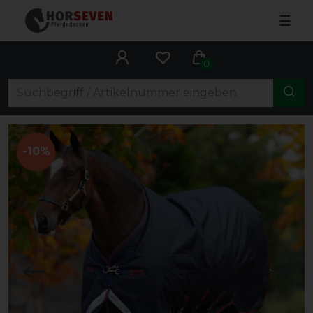
☰
0
-10%