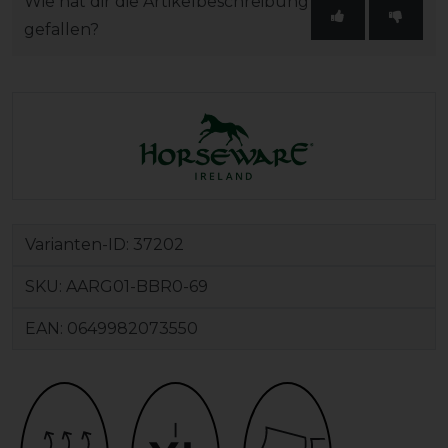
Wie hat dir die Artikelbeschreibung
gefallen?
Varianten-ID:
37202
SKU:
AARG01-BBR0-69
EAN:
0649982073550