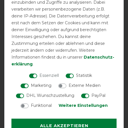
einzubinden und Zugriffe zu analysieren. Dabei
Qualitativ hochwertig und eine gute Passform. Auch
schön dünn und nicht zu heiß. Ich bin sehr zufrieden
verarbeiten wir personenbezogene Daten (z.B.
deine IP-Adresse). Die Datenverarbeitung erfolgt
erst nach dem Setzen der Cookies und kann mit
26.05.2026
deiner Einwilligung oder aufgrund berechtigten
Die Decke macht einen stabilen Eindruck und ich hätte
Interesses geschehen. Du kannst deine
sie auch gerne behalten, leider aber 125 zu klein und
Zustimmung erteilen oder ablehnen und diese
135 zu groß
jederzeit ändern oder widerrufen. Weitere
Informationen findest du in unserer
Daten­schutz­
14.03.2026
erklärung
.
Die Decke macht einen sehr guten Eindruck. Da wir noch
nicht entsprechendes Wetter konnte ich die Decke noch
Essenziell
Statistik
nicht in Einsatz bringen.
Marketing
Externe Medien
26.08.2025
DHL Wunschzustellung
PayPal
Diese Decke ist super leicht daher habe ich mich für
Funktional
Weitere Einstellungen
diese entschieden
01.08.2025
ALLE AKZEPTIEREN