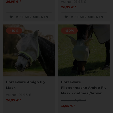
26,95 € *
vorher 29,95 €
26,95 € *
ARTIKEL MERKEN
ARTIKEL MERKEN
-10%
-50%
Horseware Amigo Fly
Horseware
Mask
Fliegenmaske Amigo Fly
Mask - oatmeal/brown
vorher 29,95 €
26,95 € *
vorher 27,95 €
13,95 € *