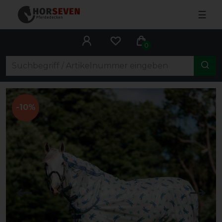
☰
0
-10%