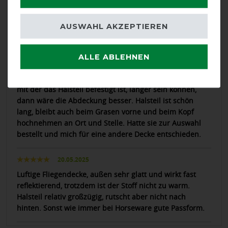
gute Passform und verrutscht nicht, auch beim Wälzen
nicht. Ein vorderer doppelter Klettverschluß wäre
AUSWAHL AKZEPTIEREN
sinnvoll, da dieser oft aufgeht. Sehr schön ist auch das
leichte Gewicht.
ALLE ABLEHNEN
25.07.2025
Wertige Fliegendecke, bei meinem Pferd hätte die Naht,
mit der das Halsteil befestigt ist, länger sein können,
dann wäre die Abdeckung besser. Halsteil ist schön
lang, bleibt auch beim Grasen vorne und beim Kopf
hochnehmen an Ort und Stelle. Hatte sie zur Auswahl
bestellt und mich für eine andere Decke entschieden.
20.05.2025
Luftige Fliegendecke, außen sehr glatt und wirkt fast
reflektierend, trotzdem ist der Stoff nicht zu warm.
Halsteil relativ großzügig, rutscht aber nicht nach
hinten. Sonst wie immer bei Horseware gute Passform.