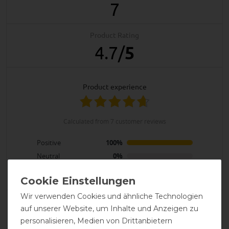
7
Product Rating
4.7
/
5
product experience
calculated from 7 customer reviews
Positive
100%
Neutral
0%
Negative
0%
Wir verwenden Cookies und ähnliche Technologien
LATEST REVIEWS
auf unserer Website, um Inhalte und Anzeigen zu
07.07.2026
personalisieren, Medien von Drittanbietern