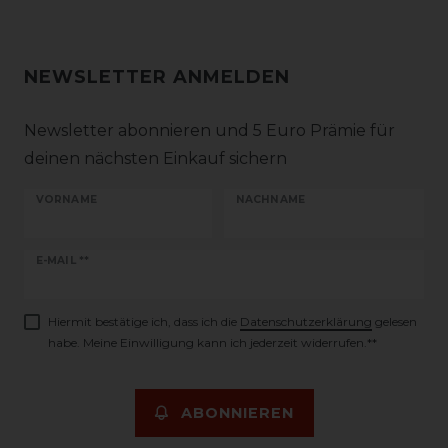
NEWSLETTER ANMELDEN
Newsletter abonnieren und 5 Euro Prämie für
deinen nächsten Einkauf sichern
VORNAME
NACHNAME
Newsletter
E-MAIL **
Honig
Hiermit bestätige ich, dass ich die
Daten­schutz­erklärung
gelesen
habe. Meine Einwilligung kann ich jederzeit widerrufen.**
ABONNIEREN