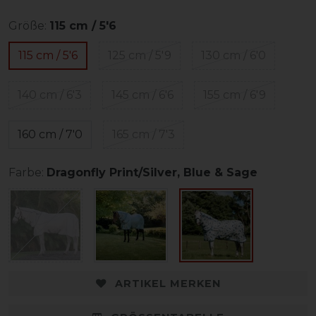
Größe:
115 cm / 5'6
115 cm / 5'6
125 cm / 5'9
130 cm / 6'0
140 cm / 6'3
145 cm / 6'6
155 cm / 6'9
160 cm / 7'0
165 cm / 7'3
Farbe:
Dragonfly Print/Silver, Blue & Sage
ARTIKEL MERKEN