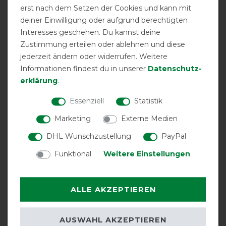
EXCELLENT
erst nach dem Setzen der Cookies und kann mit
deiner Einwilligung oder aufgrund berechtigten
Horseware Amigo Ripstop
Interesses geschehen. Du kannst deine
900 100g - Navy/Titanium
Grey, 155
Zustimmung erteilen oder ablehnen und diese
jederzeit ändern oder widerrufen. Weitere
Informationen findest du in unserer
Daten­schutz­
Product Reviews
erklärung
.
2
Essenziell
Statistik
Marketing
Externe Medien
Product Rating
5
/
5
DHL Wunschzustellung
PayPal
Funktional
Weitere Einstellungen
product experience
ALLE AKZEPTIEREN
calculated from 2 customer reviews
AUSWAHL AKZEPTIEREN