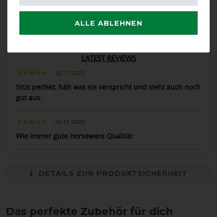
Positive
100%
Neutral
0%
ALLE ABLEHNEN
Negative
0%
LATEST REVIEWS
28.11.2025
Sitzt perfekt, hält was sie verspricht und sieht auch noch
gut aus.
24.11.2025
Wie immer gute Horseware Qualität
DETAILS ZUR PRODUKTSICHERHEIT
Das perfekte Zubehör für dich