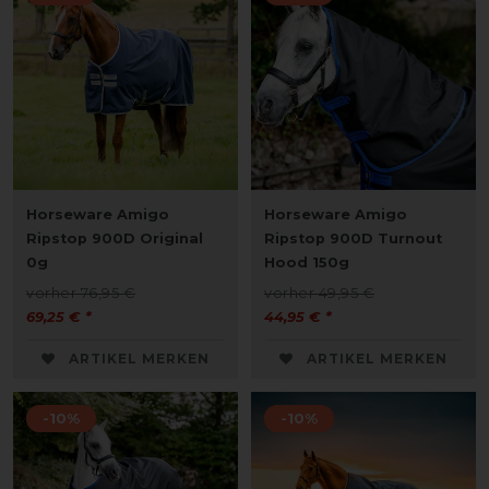
Horseware Amigo
Horseware Amigo
Ripstop 900D Original
Ripstop 900D Turnout
0g
Hood 150g
vorher 76,95 €
vorher 49,95 €
69,25 € *
44,95 € *
ARTIKEL MERKEN
ARTIKEL MERKEN
-10%
-10%