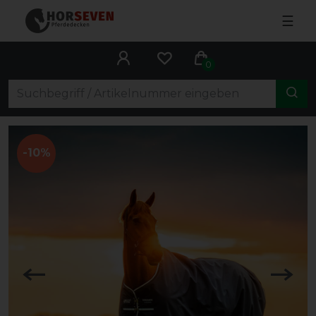
☰
0
-10%