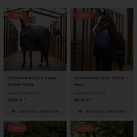
-10%
-25%
Horseware Easy-Layer
Horseware Liner 400g -
Stable 100g
Navy
vorher 109,95 €
vorher 109,95 €
98,95 € *
82,45 € *
ARTIKEL MERKEN
ARTIKEL MERKEN
-10%
-10%