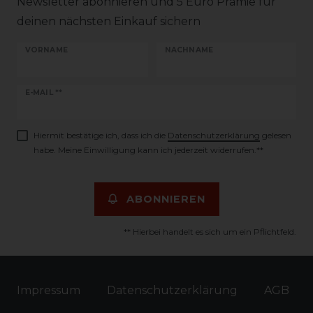
Newsletter abonnieren und 5 Euro Prämie für
deinen nächsten Einkauf sichern
VORNAME
NACHNAME
Newsletter
E-MAIL **
Honig
Hiermit bestätige ich, dass ich die
Daten­schutz­erklärung
gelesen
habe. Meine Einwilligung kann ich jederzeit widerrufen.**
ABONNIEREN
** Hierbei handelt es sich um ein Pflichtfeld.
Impressum
Daten­schutz­erklärung
AGB