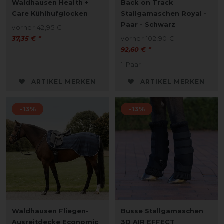
Waldhausen Health +
Back on Track
Care Kühlhufglocken
Stallgamaschen Royal -
Paar - Schwarz
vorher 42,95 €
37,35 € *
vorher 102,90 €
92,60 € *
1
Paar
ARTIKEL MERKEN
ARTIKEL MERKEN
-13%
-13%
Waldhausen Fliegen-
Busse Stallgamaschen
Ausreitdecke Economic
3D AIR EFFECT