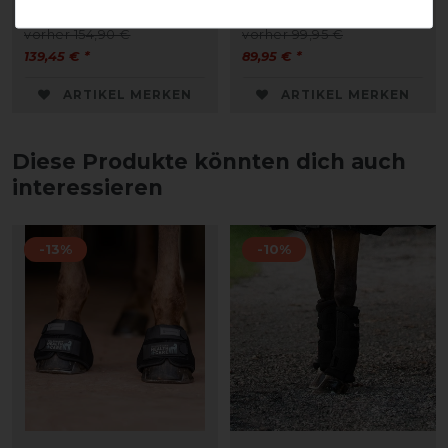
200g
Pony Stable 200g
vorher 154,90 €
vorher 99,95 €
139,45 € *
89,95 € *
ARTIKEL MERKEN
ARTIKEL MERKEN
Diese Produkte könnten dich auch
interessieren
-13%
-10%