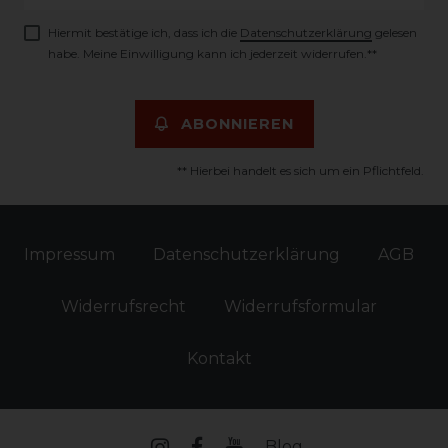
Honig
Hiermit bestätige ich, dass ich die
Daten­schutz­erklärung
gelesen
habe. Meine Einwilligung kann ich jederzeit widerrufen.**
ABONNIEREN
** Hierbei handelt es sich um ein Pflichtfeld.
Impressum
Daten­schutz­erklärung
AGB
Widerrufs­recht
Widerrufs­formular
Kontakt
Blog