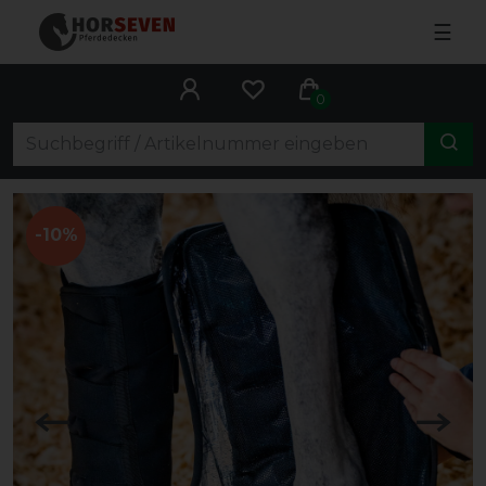
☰
0
-10%