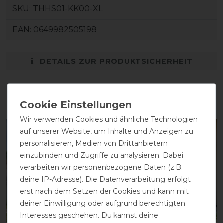
SKU:
THHS01-KK00-XL
EAN:
0649982505198
DETAILS ZUR PRODUKTSICHERHEIT
Das perfekte Zubehör für dich
Wir verwenden Cookies und ähnliche Technologien
auf unserer Website, um Inhalte und Anzeigen zu
-10%
-10%
personalisieren, Medien von Drittanbietern
einzubinden und Zugriffe zu analysieren. Dabei
verarbeiten wir personenbezogene Daten (z.B.
deine IP-Adresse). Die Datenverarbeitung erfolgt
erst nach dem Setzen der Cookies und kann mit
deiner Einwilligung oder aufgrund berechtigten
Interesses geschehen. Du kannst deine