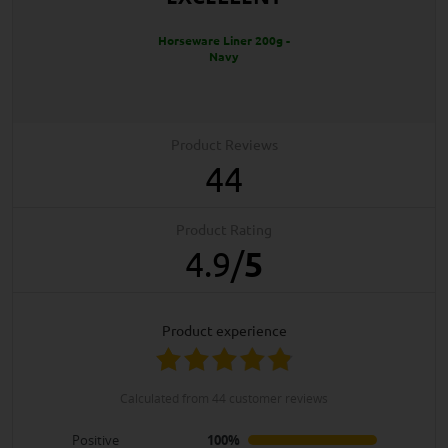
Horseware Liner 200g -
Navy
Product Reviews
44
Product Rating
4.9
/
5
product experience
calculated from 44 customer reviews
Positive
100%