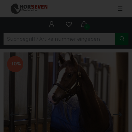
☰
0
-10%