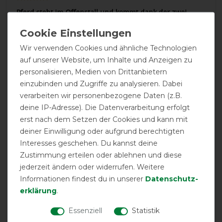
Pferd steht im Offenstall und kommt dank der zwei
gekauften Liner (110 g/ 200 g) mit einer Oberdecke
hervorragend zurecht
Wir verwenden Cookies und ähnliche Technologien
23.12.2024
auf unserer Website, um Inhalte und Anzeigen zu
personalisieren, Medien von Drittanbietern
Toller Liner , haben jetzt 2, zwecks Wechsel und waschen
einzubinden und Zugriffe zu analysieren. Dabei
verarbeiten wir personenbezogene Daten (z.B.
07.12.2024
deine IP-Adresse). Die Datenverarbeitung erfolgt
Passt perfekt in der angegebenen Größe, passt perfekt
erst nach dem Setzen der Cookies und kann mit
unter die Rhino, ist schön leicht und wärmt sehr gut
deiner Einwilligung oder aufgrund berechtigten
Interesses geschehen. Du kannst deine
25.02.2024
Zustimmung erteilen oder ablehnen und diese
Bewährte Horseware Qualität. Fällt Horseware-typisch
jederzeit ändern oder widerrufen. Weitere
etwas größer aus.
Informationen findest du in unserer
Daten­schutz­
erklärung
.
01.02.2024
Essenziell
Statistik
Toll das es so etwas gibt, so macht man aus einer Decke