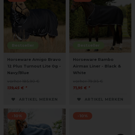
Bestseller
Bestseller
Horseware Amigo Bravo
Horseware Rambo
12 Plus Turnout Lite 0g -
Airmax Liner - Black &
Navy/Blue
White
vorher 185,90 €
vorher 79,95 €
139,45 € *
71,95 € *
ARTIKEL MERKEN
ARTIKEL MERKEN
-10%
-10%