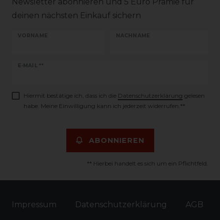
Newsletter abonnieren und 5 Euro Prämie für
deinen nächsten Einkauf sichern
VORNAME
NACHNAME
Newsletter
E-MAIL **
Honig
Hiermit bestätige ich, dass ich die
Daten­schutz­erklärung
gelesen
habe. Meine Einwilligung kann ich jederzeit widerrufen.**
ABONNIEREN
** Hierbei handelt es sich um ein Pflichtfeld.
Impressum
Daten­schutz­erklärung
AGB