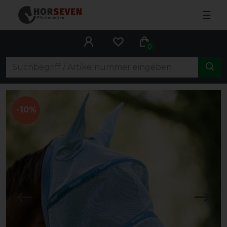
☰
0
-10%