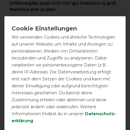
Größenangabe passt nicht sehr gut Smallpony zu groß
Warmblut eher zu klein
01.08.2025
Super Passform, super Qualität! Mein großer Holsteiner
Wir verwenden Cookies und ähnliche Technologien
trägt Größe "Warmblut" und die Form passt (fast)
auf unserer Website, um Inhalte und Anzeigen zu
optimal. Die Maske ist ihr Geld absolut wert! Der
personalisieren, Medien von Drittanbietern
Abstand der Maske zu den Augen ist bestens. Die
Verarbeitung der Nähte ist sehr hochwertig. Meine
einzubinden und Zugriffe zu analysieren. Dabei
Sorge bzgl. des Augenabstandshalters aus Metall war
verarbeiten wir personenbezogene Daten (z.B.
völlig unbegründet, da es sich um eine sehr stabile und
deine IP-Adresse). Die Datenverarbeitung erfolgt
dennoch weiche Paspel handelt.
erst nach dem Setzen der Cookies und kann mit
deiner Einwilligung oder aufgrund berechtigten
18.04.2025
Interesses geschehen. Du kannst deine
Zustimmung erteilen oder ablehnen und diese
Beim ersten Mal hatte mein Pferd Angst mit der Mütze.
Das Nasenstück habe ich sofort entfernt. Die Mütze fällt
jederzeit ändern oder widerrufen. Weitere
zu groß aus, aber das wusste noch von meiner letzten
Informationen findest du in unserer
Daten­schutz­
Bestellung. Pony passt meiner Volkblutstute.
erklärung
.