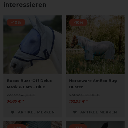
interessieren
-10%
-10%
Bucas Buzz-Off Delux
Horseware AmEco Bug
Mask & Ears - Blue
Buster
vorher 41,00 €
vorher 169,90 €
36,85 € *
152,95 € *
ARTIKEL MERKEN
ARTIKEL MERKEN
-20%
-13%