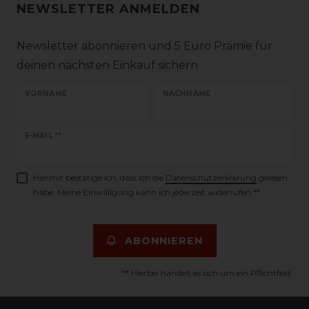
NEWSLETTER ANMELDEN
Newsletter abonnieren und 5 Euro Prämie für
deinen nächsten Einkauf sichern
VORNAME
NACHNAME
Newsletter
E-MAIL **
Honig
Hiermit bestätige ich, dass ich die
Daten­schutz­erklärung
gelesen
habe. Meine Einwilligung kann ich jederzeit widerrufen.**
ABONNIEREN
** Hierbei handelt es sich um ein Pflichtfeld.