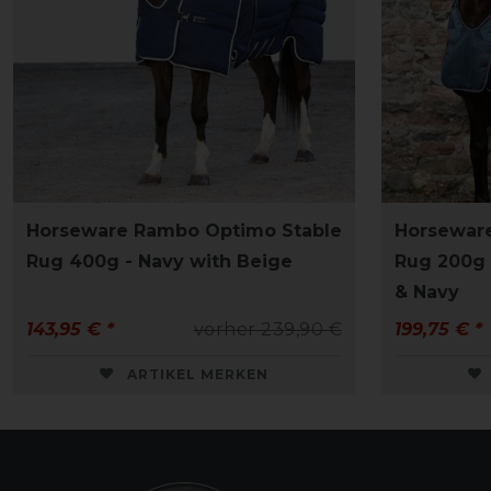
Horseware Rambo Optimo Stable
Horsewar
Rug 400g - Navy with Beige
Rug 200g 
& Navy
143,95 € *
vorher 239,90 €
199,75 € *
ARTIKEL MERKEN