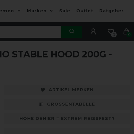
hemen
Marken
Sale
Outlet
Ratgeber
0
0
 STABLE HOOD 200G -
-30%
-
ARTIKEL MERKEN
GRÖSSENTABELLE
HOHE DENIER = EXTREM REISSFEST?