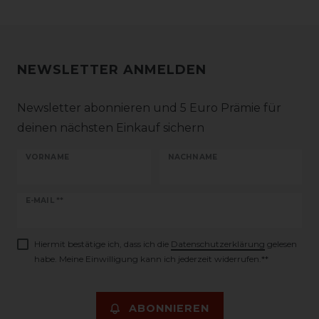
NEWSLETTER ANMELDEN
Newsletter abonnieren und 5 Euro Prämie für
deinen nächsten Einkauf sichern
VORNAME
NACHNAME
Newsletter
E-MAIL **
Honig
Hiermit bestätige ich, dass ich die
Daten­schutz­erklärung
gelesen
habe. Meine Einwilligung kann ich jederzeit widerrufen.**
ABONNIEREN