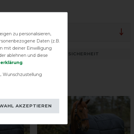
lergarantie
igen zu personalisieren,
personenbezogene Daten (z.B.
 mit deiner Einwilligung
DETAILS ZUR PRODUKTSICHERHEIT
der ablehnen und diese
­erklärung
.
 Wunschzustellung
-10%
WAHL AKZEPTIEREN