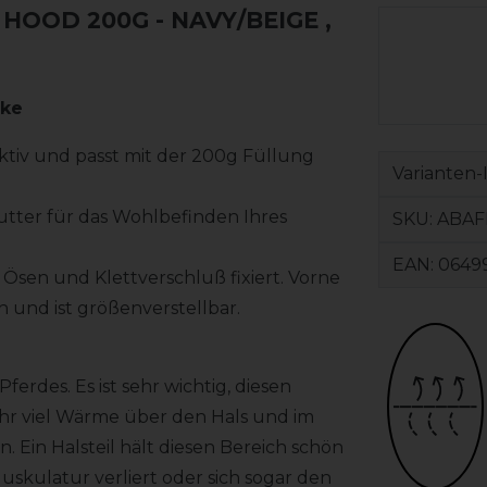
OOD 200G - NAVY/BEIGE
,
cke
ktiv und passt mit der 200g Füllung
Varianten-
utter für das Wohlbefinden Ihres
SKU:
ABAF
EAN:
0649
s Ösen und Klettverschluß fixiert. Vorne
n und ist größenverstellbar.
ferdes. Es ist sehr wichtig, diesen
ehr viel Wärme über den Hals und im
Ein Halsteil hält diesen Bereich schön
uskulatur verliert oder sich sogar den