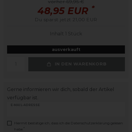
vorher 69,95 €
*
48,95 EUR
Du sparst jetzt 21,00 EUR
Inhalt
1
Stück
ausverkauft
IN DEN WARENKORB
Gerne informieren wir dich, sobald der Artikel
verfügbar ist.
E-MAIL-ADRESSE
Hiermit bestätige ich, dass ich die
Daten­schutz­erklärung
gelesen
*
habe.