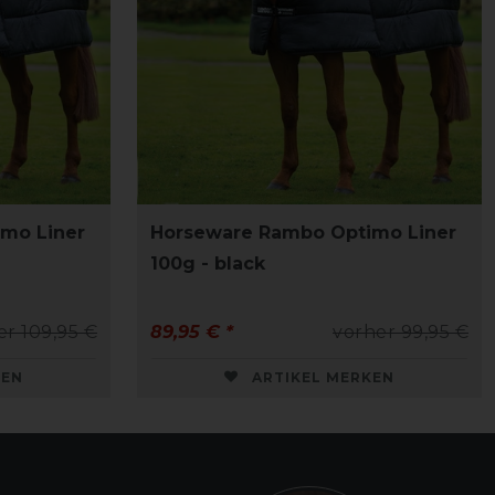
mo Liner
Horseware Rambo Optimo Liner
100g - black
er 109,95 €
89,95 € *
vorher 99,95 €
KEN
ARTIKEL MERKEN