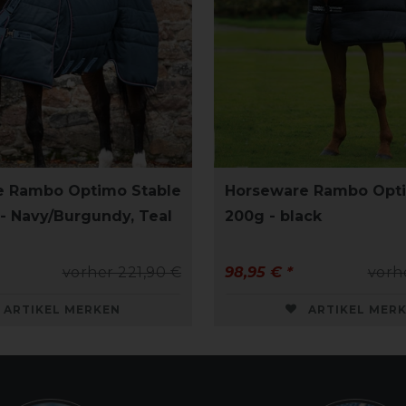
e Rambo Optimo Stable
Horseware Rambo Opti
- Navy/Burgundy, Teal
200g - black
vorher 221,90 €
98,95 € *
vorh
ARTIKEL MERKEN
ARTIKEL MER