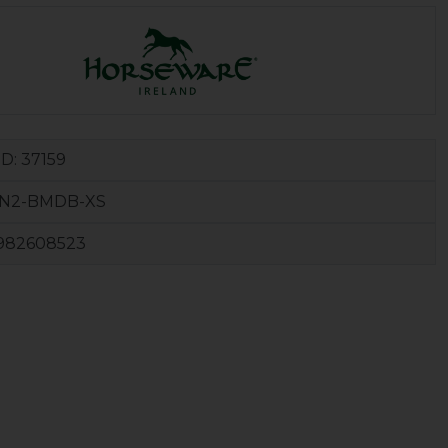
ID:
37159
N2-BMDB-XS
982608523