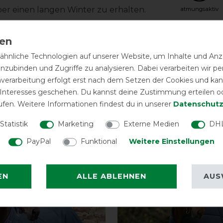
über einen langen Winter zu erhalten.
atmungsaktiv
Herstel
hnliche Technologien auf unserer Website, um Inhalte und Anze
inzubinden und Zugriffe zu analysieren. Dabei verarbeiten wir 
nverarbeitung erfolgt erst nach dem Setzen der Cookies und kann
 Interesses geschehen. Du kannst deine Zustimmung erteilen o
ufen. Weitere Informationen findest du in unserer
Daten­schutz
Statistik
Marketing
Externe Medien
DHL
eressieren
PayPal
Funktional
Weitere Einstellungen
-10%
EN
ALLE ABLEHNEN
AUS