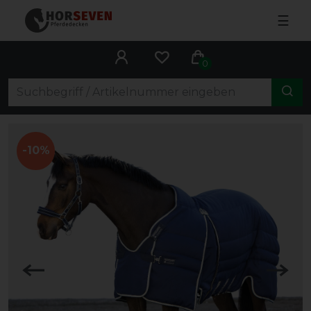
☰
0
-10%