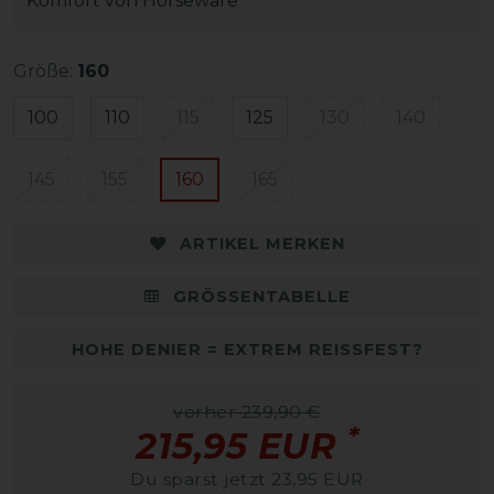
Komfort von Horseware
Größe:
160
100
110
115
125
130
140
145
155
160
165
ARTIKEL MERKEN
GRÖSSENTABELLE
HOHE DENIER = EXTREM REISSFEST?
vorher 239,90 €
*
215,95 EUR
Du sparst jetzt 23,95 EUR