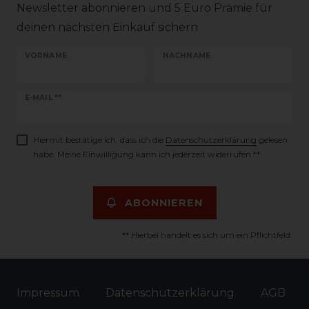
Newsletter abonnieren und 5 Euro Prämie für
deinen nächsten Einkauf sichern
VORNAME
NACHNAME
Newsletter
E-MAIL **
Honig
Hiermit bestätige ich, dass ich die
Daten­schutz­erklärung
gelesen
habe. Meine Einwilligung kann ich jederzeit widerrufen.**
ABONNIEREN
** Hierbei handelt es sich um ein Pflichtfeld.
Impressum
Daten­schutz­erklärung
AGB