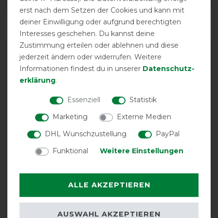
erst nach dem Setzen der Cookies und kann mit
deiner Einwilligung oder aufgrund berechtigten
Interesses geschehen. Du kannst deine
Zustimmung erteilen oder ablehnen und diese
jederzeit ändern oder widerrufen. Weitere
Informationen findest du in unserer
Daten­schutz­
erklärung
.
Essenziell
Statistik
Marketing
Externe Medien
Horseware Rambo Optimo
Stable Rug 400g (2017) -
DHL Wunschzustellung
PayPal
Navy with Beige -
Stalldecke
Funktional
Weitere Einstellungen
ALLE AKZEPTIEREN
Product Reviews
3
AUSWAHL AKZEPTIEREN