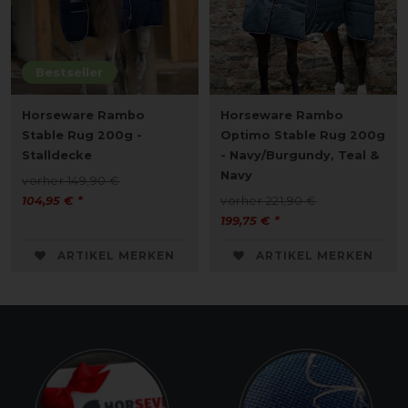
Bestseller
Horseware Rambo
Horseware Rambo
Stable Rug 200g -
Optimo Stable Rug 200g
Stalldecke
- Navy/Burgundy, Teal &
Navy
vorher 149,90 €
104,95 € *
vorher 221,90 €
199,75 € *
ARTIKEL MERKEN
ARTIKEL MERKEN