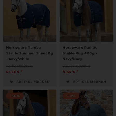
Horseware Rambo
Horseware Rambo
Stable Summer Sheet 0g
Stable Rug 400g -
- navy/white
Navy/Navy
vorher 125,95 €
vorher 159,90 €
94,45 € *
111,95 € *
ARTIKEL MERKEN
ARTIKEL MERKEN
-30%
-10%