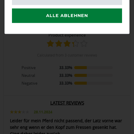
Product Rating
3.3
/
5
ALLE ABLEHNEN
product experience
calculated from 3 customer reviews
Positive
33.33%
Neutral
33.33%
Negative
33.33%
LATEST REVIEWS
28.11.2024
Leider für mein Pferd nicht passend, der Latz vorne war
sehr eng wenn er den Kopf zum Fressen gesenkt hat.
Ging daher leider zurück.