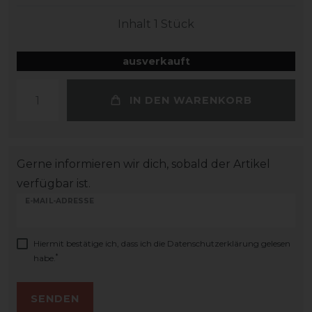
Inhalt
1
Stück
ausverkauft
IN DEN WARENKORB
Gerne informieren wir dich, sobald der Artikel
verfügbar ist.
E-MAIL-ADRESSE
Hiermit bestätige ich, dass ich die
Daten­schutz­erklärung
gelesen
*
habe.
SENDEN