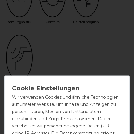
atmungsaktiv
Gehfalte
Halsteil möglich
Unterdecke
möglich
Wir verwenden Cookies und ähnliche Technologien
auf unserer Website, um Inhalte und Anzeigen zu
personalisieren, Medien von Drittanbietern
Herstellergarantie
einzubinden und Zugriffe zu analysieren. Dabei
verarbeiten wir personenbezogene Daten (z.B.
Wasch- und Pflegehinweis
deine IP-Adresse). Die Datenverarbeitung erfolgt