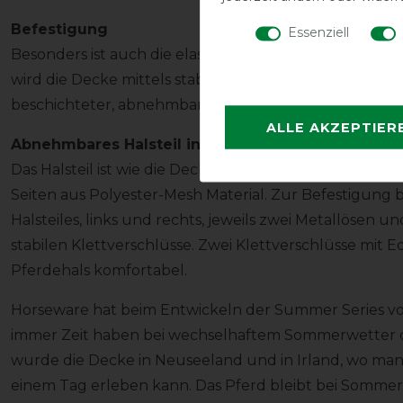
Befestigung
Essenziell
Besonders ist auch die elastische Kreuzbegurtung mit
wird die Decke mittels stabilen Karabinerhaken und Ö
beschichteter, abnehmbarer Schweifriemen komplettie
ALLE AKZEPTIER
Abnehmbares Halsteil inklusive
Das Halsteil ist wie die Decke im Mähnenbereich aus 
Seiten aus Polyester-Mesh Material. Zur Befestigung b
Halsteiles, links und rechts, jeweils zwei Metallösen
stabilen Klettverschlüsse. Zwei Klettverschlüsse mit 
Pferdehals komfortabel.
Horseware hat beim Entwickeln der Summer Series vor a
immer Zeit haben bei wechselhaftem Sommerwetter d
wurde die Decke in Neuseeland und in Irland, wo man 
einem Tag erleben kann. Das Pferd bleibt bei Somme