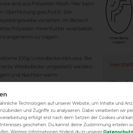
ecke sind aus Polyester-Mesh. Hier kann
 vor Überhitzung geschützt. Der
olyestergewebe versehen. Im Bereich
ttes Polyester-Innenfutter verarbeitet,
ders angenehm zu tragen.
Unterdecke
möglich
ittene 100g Unterdecke inklusive. Bei
Herstel
tterte Weidedecke umgestellt werden.
Tagen und Nächten warm.
Wasch-
chluss, verhindert Druckstellen an der
hnliche Technologien auf unserer Website, um Inhalte und Anze
im Grasen. Der einzigartige von
inzubinden und Zugriffe zu analysieren. Dabei verarbeiten wir 
rd mehr Bewegungsfreiheit, außerdem
nverarbeitung erfolgt erst nach dem Setzen der Cookies und kann
amit auch dieser geschützt ist.
 Interesses geschehen. Du kannst deine Zustimmung erteilen o
Schweiflatz.
ufen. Weitere Informationen findest du in unserer
Daten­schutz