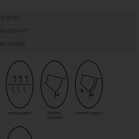
ID:
16782
6S-BJ00-78
982814566
atmungsaktiv
Halsteil
Halsteil möglich
inklusive