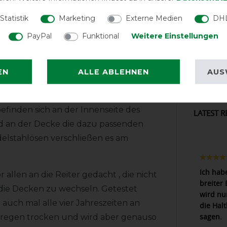
Statistik
Marketing
Externe Medien
DHL
 verbesserter Passform. Im Brustbereich
GO
PayPal
Funktional
Weitere Einstellungen
sen verschlossen und ein PVC-
rt den sicheren Sitz.
Horseware Ra
Series Turn
EN
ALLE ABLEHNEN
AUS
Navy/Grey - W
Regend
Softshell-Funktionsmaterial und an den
efinden sich an der Innenseite des
LATEST R
 und an der Decke die dazu passenden
Edelstahlösen verschließen es am
Ich hab
llen an die Reiter gedacht , die nicht
breiter
ie Decken zu wechseln. Getestet
wird nu
auch mal alle vier Jahreszeiten an
die Hal
sagen.
rregen trocken und wird aber genauso