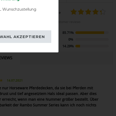
 Wunschzustellung
product experience
OD
calculated from 7 customer reviews
mbo Summer
Positive
85.71%
out 0g -
WAHL AKZEPTIEREN
eidedecke -
Neutral
0%
ecke
Negative
14.29%
EVIEWS
14.07.2021
e nur Horseware Pferdedecken, da sie bei Pferden mit
 Brust und tief angesetztem Hals ideal passen. Aber dies
r erreicht, wenn man eine Nummer größer bestellt. Über
tbarkeit der Rambo Summer Series kann ich noch nichts