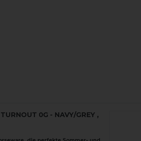
TURNOUT 0G - NAVY/GREY
,
orseware die perfekte Sommer- und