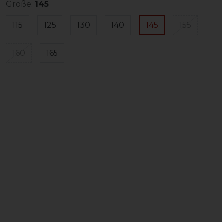
Größe:
145
115
125
130
140
145
155
160
165