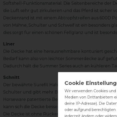
Softshell-Funktionsmaterial. Die Seitenbereiche der D
die Luft sehr gut zirkulieren und das Pferd ist sicher
Deckenrand ist mit einem Abtropfstreifen aus 600D P
von Mähne, Schulter und Schweif ist ein besonders gla
dies sorgt für einen schönen Fellglanz und ist beson
Liner
Die Decke hat eine herausnehmbare konturiert geschn
Bedarf kann also von leichter Sommerdecke auf gefü
Dadurch hält die Summer Series auch an kühleren 
Schnitt
Der bewährte Surefit Halsausschnitt mit V-Vordervers
Wir verwenden Cookies und ä
Schulter und gibt mehr Bewegungsfreiheit am Hals be
Medien von Drittanbietern e
Horseware patentierte Beinausschnitt gibt dem Pfe
deine IP-Adresse). Die Date
kann sich die Decke besser an den Bauch schmiegen, d
oder aufgrund berechtigten
Die Decke ist ohne Rückennaht und hat einen langen 
jederzeit ändern oder widerr