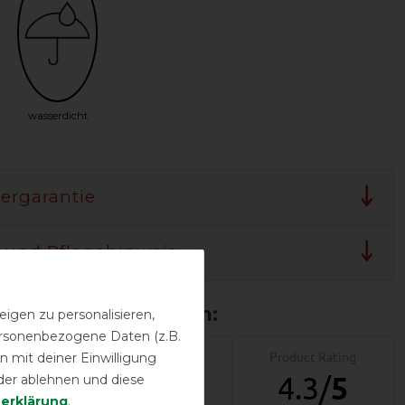
wasserdicht
lergarantie
 und Pflegehinweis
igen zu personalisieren,
personenbezogene Daten (z.B.
 mit deiner Einwilligung
Product Reviews
Product Rating
7
4.3
/
5
der ablehnen und diese
­erklärung
.