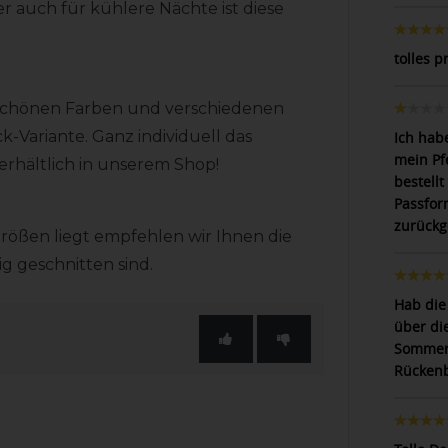
r auch für kühlere Nächte ist diese
tolles 
 schönen Farben und verschiedenen
k-Variante. Ganz individuell das
Ich hab
mein Pf
erhältlich in unserem Shop!
bestellt
Passfor
zurückg
rößen liegt empfehlen wir Ihnen die
 geschnitten sind.
Hab die
über di
Sommer 
Rückenb