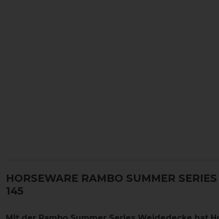
HORSEWARE RAMBO SUMMER SERIES 
145
Mit der Rambo Summer Series Weidedecke hat H