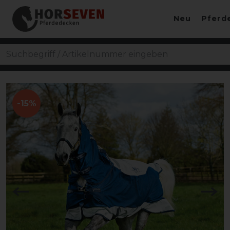
Neu
Pferd
-15%