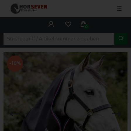
☰
0
-10%