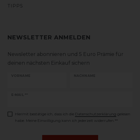
TIPPS
NEWSLETTER ANMELDEN
Newsletter abonnieren und 5 Euro Prämie für
deinen nächsten Einkauf sichern
VORNAME
NACHNAME
Newsletter
E-MAIL **
Honig
Hiermit bestätige ich, dass ich die
Daten­schutz­erklärung
gelesen
habe. Meine Einwilligung kann ich jederzeit widerrufen.**