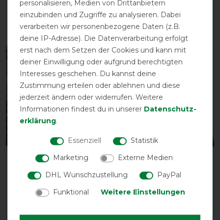
vorher 461,95 €
vorher 95,95 €
personalisieren, Medien von Drittanbietern
415,75 € *
86,35 € *
einzubinden und Zugriffe zu analysieren. Dabei
verarbeiten wir personenbezogene Daten (z.B.
ARTIKEL MERKEN
ARTIKEL MERKEN
deine IP-Adresse). Die Datenverarbeitung erfolgt
erst nach dem Setzen der Cookies und kann mit
-10%
-10%
deiner Einwilligung oder aufgrund berechtigten
Interesses geschehen. Du kannst deine
Zustimmung erteilen oder ablehnen und diese
jederzeit ändern oder widerrufen. Weitere
Informationen findest du in unserer
Daten­schutz­
erklärung
.
Essenziell
Statistik
Marketing
Externe Medien
Horseware Rambo
Horseware Rambo Cosy
Supreme Hood 150g -
Stable 100g -
DHL Wunschzustellung
PayPal
Navy/Burgundy
Navy/Burgundy
Funktional
Weitere Einstellungen
vorher 93,95 €
vorher 115,95 €
84,55 € *
104,35 € *