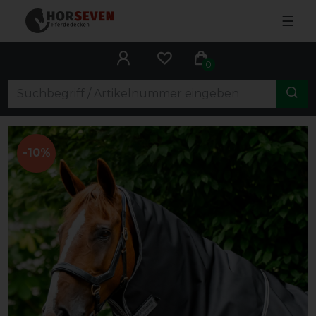
☰
0
-10%