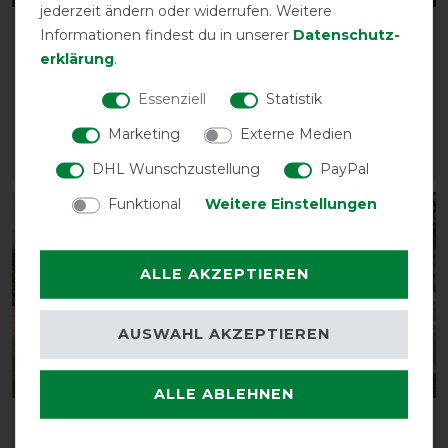
jederzeit ändern oder widerrufen. Weitere
Horseware Rambo
Horseware Rambo
Informationen findest du in unserer
Daten­schutz­
Supreme 1680D Turnout
Supreme Hood 250g
erklärung
.
Med VL 250g
vorher 99,95 €
Essenziell
Statistik
vorher 439,95 €
89,95 € *
395,95 € *
Marketing
Externe Medien
ARTIKEL MERKEN
ARTIKEL MERKEN
DHL Wunschzustellung
PayPal
Funktional
Weitere Einstellungen
-10%
-10%
ALLE AKZEPTIEREN
AUSWAHL AKZEPTIEREN
ALLE ABLEHNEN
Horseware Rambo
Horseware Rambo
Supreme 1680D Turnout
Supreme 1680D Turnout