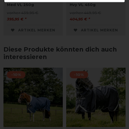
Med VL 250g
Hvy VL 450g
vorher 439,95 €
vorher 449,95 €
395,95 € *
404,95 € *
ARTIKEL MERKEN
ARTIKEL MERKEN
Diese Produkte könnten dich auch
interessieren
-10%
-10%