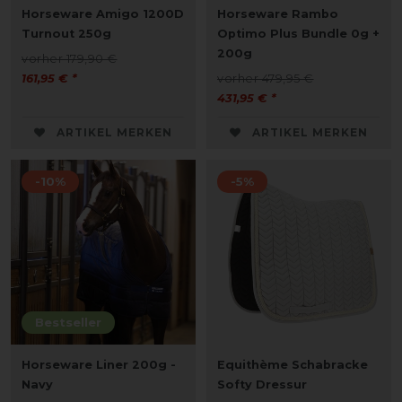
Horseware Amigo 1200D
Horseware Rambo
Turnout 250g
Optimo Plus Bundle 0g +
200g
vorher 179,90 €
161,95 € *
vorher 479,95 €
431,95 € *
ARTIKEL MERKEN
ARTIKEL MERKEN
-10%
-5%
Bestseller
Horseware Liner 200g -
Equithème Schabracke
Navy
Softy Dressur