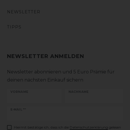
NEWSLETTER
TIPPS
NEWSLETTER ANMELDEN
Newsletter abonnieren und 5 Euro Prämie für
deinen nächsten Einkauf sichern
VORNAME
NACHNAME
Newsletter
E-MAIL **
Honig
Hiermit bestätige ich, dass ich die
Daten­schutz­erklärung
gelesen