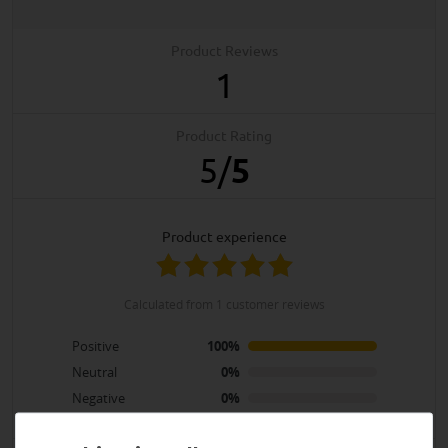
Product Reviews
1
Product Rating
5
/
5
product experience
calculated from 1 customer reviews
Positive
100%
Neutral
0%
Negative
0%