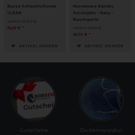
Busse Schweifschoner
Horseware Rambo
CLEAN
Surcingles - Navy -
Bauchgurte
vorher 12,90 €
11,20 € *
vorher 11,90 €
10,75 € *
ARTIKEL MERKEN
ARTIKEL MERKEN
Gutscheine
Deckenreparatur