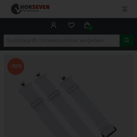
☰
0
-10%