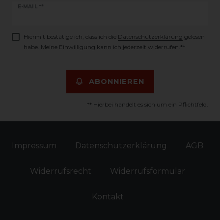
Newsletter
E-MAIL **
Honig
Hiermit bestätige ich, dass ich die
Daten­schutz­erklärung
gelesen
habe. Meine Einwilligung kann ich jederzeit widerrufen.**
ABONNIEREN
** Hierbei handelt es sich um ein Pflichtfeld.
Impressum
Daten­schutz­erklärung
AGB
Widerrufs­recht
Widerrufs­formular
Kontakt