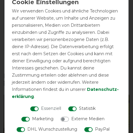
LATEST REVIEWS
Wir verwenden Cookies und ähnliche Technologien
15.10.2021
auf unserer Website, um Inhalte und Anzeigen zu
Horseware eben
personalisieren, Medien von Drittanbietern
einzubinden und Zugriffe zu analysieren. Dabei
verarbeiten wir personenbezogene Daten (z.B.
DETAILS ZUR PRODUKTSICHERHEIT
deine IP-Adresse). Die Datenverarbeitung erfolgt
erst nach dem Setzen der Cookies und kann mit
deiner Einwilligung oder aufgrund berechtigten
Interesses geschehen. Du kannst deine
Zustimmung erteilen oder ablehnen und diese
Diese Produkte könnten dich auch
jederzeit ändern oder widerrufen. Weitere
interessieren
Informationen findest du in unserer
Daten­schutz­
erklärung
.
-10%
-10%
Essenziell
Statistik
Marketing
Externe Medien
DHL Wunschzustellung
PayPal