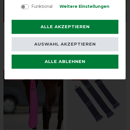
Funktional
Weitere Einstellungen
Bestseller
ALLE AKZEPTIEREN
Horseware Liner 100g -
Back on Track Cooler-
Navy
Decke Sienna
vorher 79,95 €
vorher 145,90 €
AUSWAHL AKZEPTIEREN
71,95 € *
131,30 € *
ARTIKEL MERKEN
ARTIKEL MERKEN
ALLE ABLEHNEN
-13%
-10%