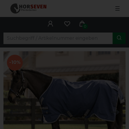
☰
0
-10%