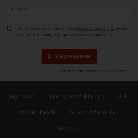
Newsletter
E-MAIL **
Honig
Hiermit bestätige ich, dass ich die
Daten­schutz­erklärung
gelesen
habe. Meine Einwilligung kann ich jederzeit widerrufen.**
ABONNIEREN
** Hierbei handelt es sich um ein Pflichtfeld.
Impressum
Daten­schutz­erklärung
AGB
Widerrufs­recht
Widerrufs­formular
Kontakt