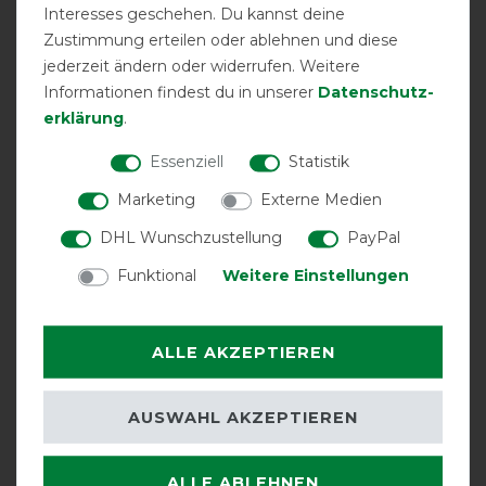
Interesses geschehen. Du kannst deine
Zustimmung erteilen oder ablehnen und diese
jederzeit ändern oder widerrufen. Weitere
Informationen findest du in unserer
Daten­schutz­
erklärung
.
Essenziell
Statistik
zwei
atmungsaktiv
Halsteil möglich
Marketing
Externe Medien
Kreuzgurte
DHL Wunschzustellung
PayPal
Funktional
Weitere Einstellungen
ALLE AKZEPTIEREN
AUSWAHL AKZEPTIEREN
Unterdecke
V-Front-
wasserdicht
möglich
Verschluss
ALLE ABLEHNEN