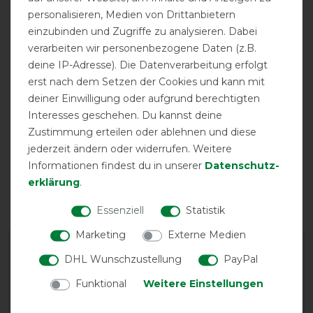
personalisieren, Medien von Drittanbietern
einzubinden und Zugriffe zu analysieren. Dabei
zwei
atmungsaktiv
Doppelter
verarbeiten wir personenbezogene Daten (z.B.
Kreuzgurte
Frontverschluss
deine IP-Adresse). Die Datenverarbeitung erfolgt
erst nach dem Setzen der Cookies und kann mit
deiner Einwilligung oder aufgrund berechtigten
Interesses geschehen. Du kannst deine
Zustimmung erteilen oder ablehnen und diese
jederzeit ändern oder widerrufen. Weitere
Informationen findest du in unserer
Daten­schutz­
erklärung
.
Halsteil möglich
Unterdecke
möglich
Essenziell
Statistik
Marketing
Externe Medien
Herstellergarantie
DHL Wunschzustellung
PayPal
Funktional
Weitere Einstellungen
Wasch- und Pflegehinweis