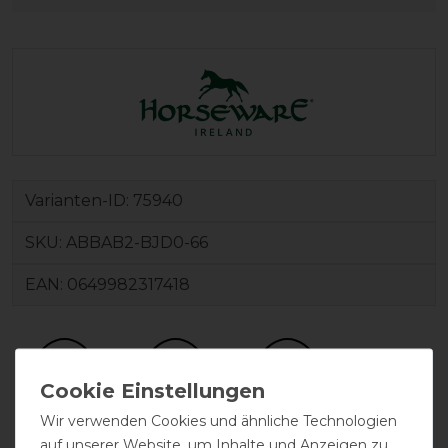
Varianten-ID:
75940
SKU:
ABBAB2-BJD0-66
EAN:
0649982317418
Wir verwenden Cookies und ähnliche Technologien
auf unserer Website, um Inhalte und Anzeigen zu