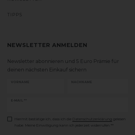
TIPPS
NEWSLETTER ANMELDEN
Newsletter abonnieren und 5 Euro Prämie für
deinen nächsten Einkauf sichern
VORNAME
NACHNAME
Newsletter
E-MAIL **
Honig
Hiermit bestätige ich, dass ich die
Daten­schutz­erklärung
gelesen
habe. Meine Einwilligung kann ich jederzeit widerrufen.**