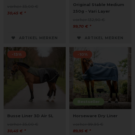
Original Stable Medium
vorher 35,00 €
250g - Vari Layer
30,45 € *
vorher 132,90 €
99,70 € *
ARTIKEL MERKEN
ARTIKEL MERKEN
-13%
-10%
Bestseller
Busse Liner 3D Air SL
Horseware Dry Liner
vorher 35,00 €
vorher 99,95 €
30,45 € *
89,95 € *