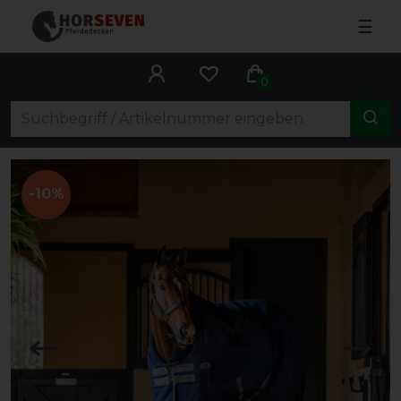
☰
0
-10%