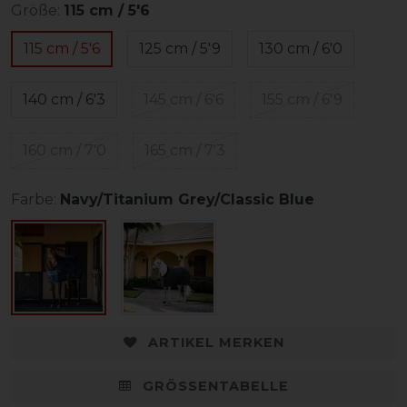
Größe:
115 cm / 5'6
115 cm / 5'6
125 cm / 5'9
130 cm / 6'0
140 cm / 6'3
145 cm / 6'6
155 cm / 6'9
160 cm / 7'0
165 cm / 7'3
Farbe:
Navy/Titanium Grey/Classic Blue
ARTIKEL MERKEN
GRÖSSENTABELLE