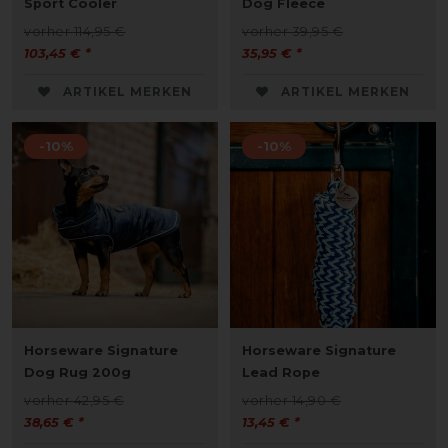
Sport Cooler
Dog Fleece
vorher 114,95 €
vorher 39,95 €
103,45 € *
35,95 € *
ARTIKEL MERKEN
ARTIKEL MERKEN
-10%
-10%
Horseware Signature
Horseware Signature
Dog Rug 200g
Lead Rope
vorher 42,95 €
vorher 14,90 €
38,65 € *
13,45 € *