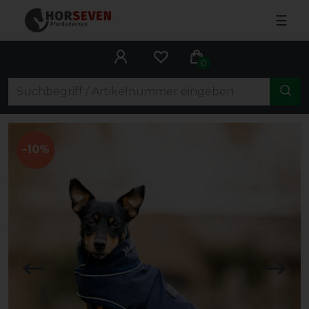
☰
0
-10%