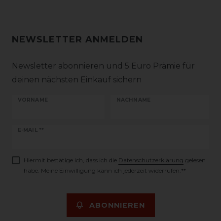
NEWSLETTER ANMELDEN
Newsletter abonnieren und 5 Euro Prämie für
deinen nächsten Einkauf sichern
VORNAME
NACHNAME
Newsletter
E-MAIL **
Honig
Hiermit bestätige ich, dass ich die
Daten­schutz­erklärung
gelesen
habe. Meine Einwilligung kann ich jederzeit widerrufen.**
ABONNIEREN