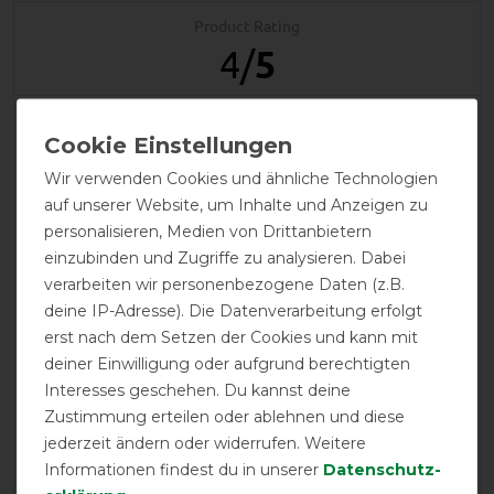
Product Rating
4
/
5
product experience
Wir verwenden Cookies und ähnliche Technologien
auf unserer Website, um Inhalte und Anzeigen zu
calculated from 1 customer reviews
personalisieren, Medien von Drittanbietern
einzubinden und Zugriffe zu analysieren. Dabei
Positive
100%
verarbeiten wir personenbezogene Daten (z.B.
Neutral
0%
deine IP-Adresse). Die Datenverarbeitung erfolgt
Negative
0%
erst nach dem Setzen der Cookies und kann mit
deiner Einwilligung oder aufgrund berechtigten
LATEST REVIEWS
Interesses geschehen. Du kannst deine
Zustimmung erteilen oder ablehnen und diese
12.03.2026
jederzeit ändern oder widerrufen. Weitere
Gute Passform Den Klettverschluss unterm Bauch finde
Informationen findest du in unserer
Daten­schutz­
ich nicht so schön. Besser wäre es, wenn der