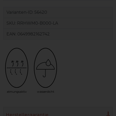
Varianten-ID:
56420
SKU:
RRHWM0-B000-LA
EAN:
0649982162742
atmungsaktiv
wasserdicht
Herstellergarantie