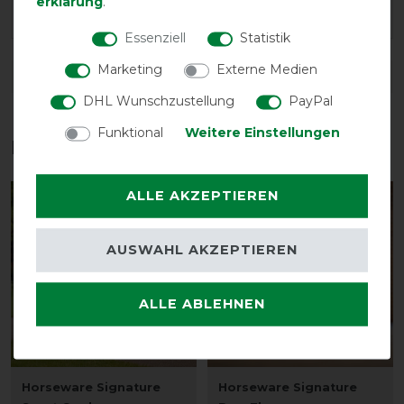
erklärung
.
Klettverschluss rechts und links an der Seite wäre
Essenziell
Statistik
Marketing
Externe Medien
DETAILS ZUR PRODUKTSICHERHEIT
DHL Wunschzustellung
PayPal
Funktional
Weitere Einstellungen
Das perfekte Zubehör für dich
ALLE AKZEPTIEREN
-10%
-10%
AUSWAHL AKZEPTIEREN
ALLE ABLEHNEN
Horseware Signature
Horseware Signature