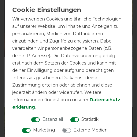
-10%
-10%
Wir verwenden Cookies und ähnliche Technologien
auf unserer Website, um Inhalte und Anzeigen zu
personalisieren, Medien von Drittanbietern
einzubinden und Zugriffe zu analysieren. Dabei
verarbeiten wir personenbezogene Daten (z.B.
deine IP-Adresse). Die Datenverarbeitung erfolgt
erst nach dem Setzen der Cookies und kann mit
Horseware Signature
Horseware Signature
deiner Einwilligung oder aufgrund berechtigten
Leather Headcollar
Travel Boots
Interesses geschehen. Du kannst deine
vorher 69,95 €
vorher 119,95 €
Zustimmung erteilen oder ablehnen und diese
62,95 € *
107,95 € *
jederzeit ändern oder widerrufen. Weitere
ARTIKEL MERKEN
ARTIKEL MERKEN
Informationen findest du in unserer
Daten­schutz­
erklärung
.
-10%
-10%
Essenziell
Statistik
Marketing
Externe Medien