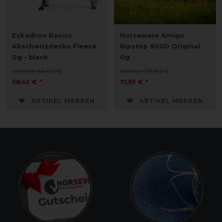
Eskadron Basics
Horseware Amigo
Abschwitzdecke Fleece
Ripstop 900D Original
0g - black
0g
vorher 64,95 €
vorher 79,95 €
58,45 € *
71,95 € *
ARTIKEL MERKEN
ARTIKEL MERKEN