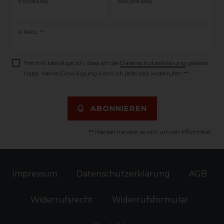
VORNAME
NACHNAME
Newsletter
E-MAIL **
Honig
Hiermit bestätige ich, dass ich die
Daten­schutz­erklärung
gelesen
habe. Meine Einwilligung kann ich jederzeit widerrufen.**
ABONNIEREN
** Hierbei handelt es sich um ein Pflichtfeld.
Impressum
Daten­schutz­erklärung
AGB
Widerrufs­recht
Widerrufs­formular