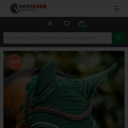
☰
0
-10%