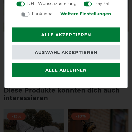
DHL Wunschzustellung
PayPal
Funktional
Weitere Einstellungen
ALLE AKZEPTIEREN
Horseware Signature
Horseware Signature
Sport Cooler
Leather Headcollar
AUSWAHL AKZEPTIEREN
vorher 114,95 €
vorher 69,95 €
103,45 € *
62,95 € *
ALLE ABLEHNEN
ARTIKEL MERKEN
ARTIKEL MERKEN
Diese Produkte könnten dich auch
interessieren
-13%
-10%